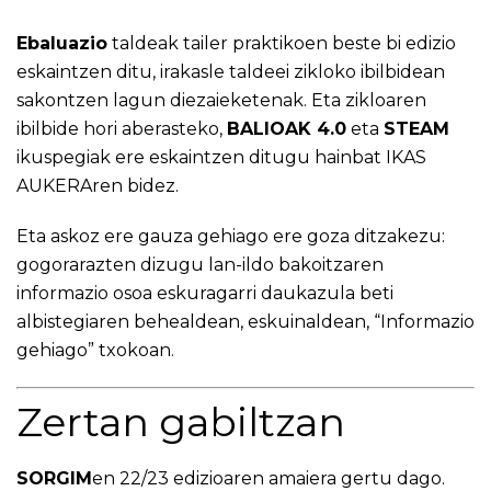
Ebaluazio
taldeak tailer praktikoen beste bi edizio
eskaintzen ditu, irakasle taldeei zikloko ibilbidean
sakontzen lagun diezaieketenak. Eta zikloaren
ibilbide hori aberasteko,
BALIOAK 4.0
eta
STEAM
ikuspegiak ere eskaintzen ditugu hainbat IKAS
AUKERAren bidez.
​​​​​​​​​​​​Eta askoz ere gauza gehiago ere goza ditzakezu:
gogorarazten dizugu lan-ildo bakoitzaren
informazio osoa eskuragarri daukazula beti
albistegiaren behealdean, eskuinaldean, “Informazio
gehiago” txokoan.
Zertan gabiltzan
SORGIM
en 22/23 edizioaren amaiera gertu dago.