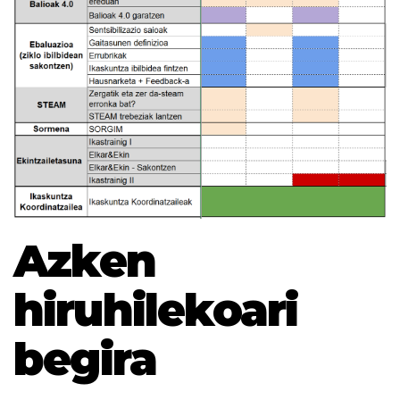
Azken
hiruhilekoari
begira