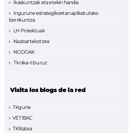
Ikaskuntzak eta etekin handia
Ingurune estrategikoetan aplikatutako
berrikuntza
LH Proiektuak
Nazioartekotzea
NODOAK
Tknika-ri buruz
Visita los blogs de la red
TKgune
VETIBAC
TKlitatea