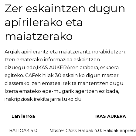
Zer eskaintzen dugun
apirilerako eta
maiatzerako
Argiak apirilerantz eta maiatzerantz norabidetzen.
Izen ematerako informazioa eskaintzen
dizuegu edo,IKAS AUKERAren arabera, eskaera
egiteko. CAFek hilak 30 eskainiko digun master
classerako izen ematea irekita mantentzen dugu.
Izena emateko epe-mugarik agertzen ez bada,
inskripzioak irekita jarraituko du.
Lan lerroa
IKAS AUKERA
BALIOAK 4.0
Master Class
Balioak 4.0: Balioak enpres