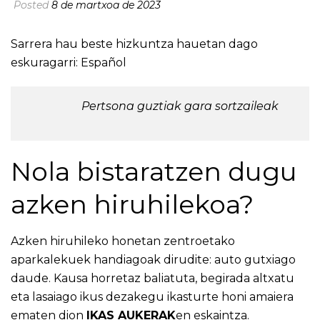
Posted
8 de martxoa de 2023
Sarrera hau beste hizkuntza hauetan dago
eskuragarri:
Español
Pertsona guztiak gara sortzaileak
Nola bistaratzen dugu
azken hiruhilekoa?
Azken hiruhileko honetan zentroetako
aparkalekuek handiagoak dirudite: auto gutxiago
daude. Kausa horretaz baliatuta, begirada altxatu
eta lasaiago ikus dezakegu ikasturte honi amaiera
ematen dion
IKAS AUKERAK
en eskaintza.