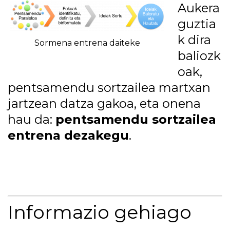
Aukera
guztia
k dira
Sormena entrena daiteke
baliozk
oak,
pentsamendu sortzailea martxan
jartzean datza gakoa, eta onena
hau da:
pentsamendu sortzailea
entrena dezakegu
.​​
Informazio gehiago