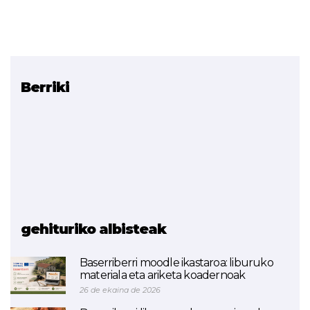
Berriki
Erlazionatutako
proiektuak
Aldaketa metodologikora
bideraturiko
prestakuntza-programak
ETHAZI
Ikaskuntzarako espazio
berritzaileak
gehituriko albisteak
Baserriberri moodle ikastaroa: liburuko
materiala eta ariketa koadernoak
26 de ekaina de 2026