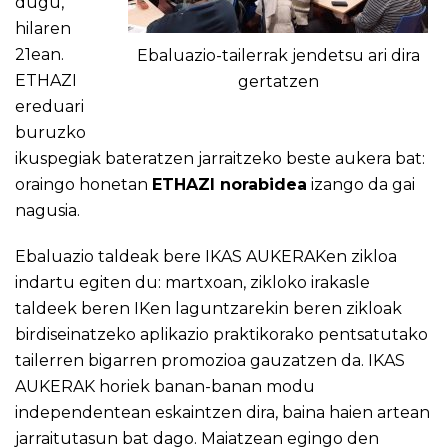
dugu,
hilaren
21ean.
Ebaluazio-tailerrak jendetsu ari dira
ETHAZI
gertatzen
ereduari
buruzko
ikuspegiak bateratzen jarraitzeko beste aukera bat:
oraingo honetan
ETHAZI norabidea
izango da gai
nagusia.
Ebaluazio taldeak bere IKAS AUKERAKen zikloa
indartu egiten du: martxoan, zikloko irakasle
taldeek beren IKen laguntzarekin beren zikloak
birdiseinatzeko aplikazio praktikorako pentsatutako
tailerren bigarren promozioa gauzatzen da. IKAS
AUKERAK horiek banan-banan modu
independentean eskaintzen dira, baina haien artean
jarraitutasun bat dago. Maiatzean egingo den