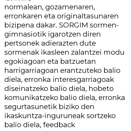
normalean, gozamenaren,
erronkaren eta originaltasunaren
bizipena dakar. SORGIM sormen-
gimnasiotik igarotzen diren
pertsonek adierazten dute
sormenak ikasleen zalantzei modu
egokiagoan eta batzuetan
harrigarriagoan erantzuteko balio
diela, erronka interesgarriagoak
diseinatzeko balio diela, hobeto
komunikatzeko balio diela, erronka
segurtasunetik biziko den
ikaskuntza-inguruneak sortzeko
balio diela, feedback