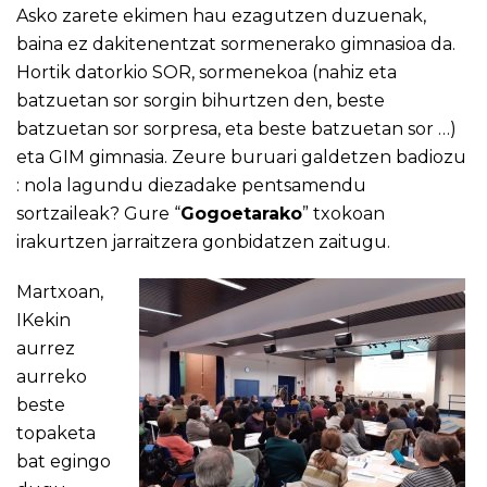
Asko zarete ekimen hau ezagutzen duzuenak,
baina ez dakitenentzat sormenerako gimnasioa da.
Hortik datorkio SOR, sormenekoa (nahiz eta
batzuetan sor sorgin bihurtzen den, beste
batzuetan sor sorpresa, eta beste batzuetan sor …)
eta GIM gimnasia. Zeure buruari galdetzen badiozu
: nola lagundu diezadake pentsamendu
sortzaileak? Gure “
Gogoetarako
” txokoan
irakurtzen jarraitzera gonbidatzen zaitugu.
​​​​​​​Martxoan,
IKekin
aurrez
aurreko
beste
topaketa
bat egingo