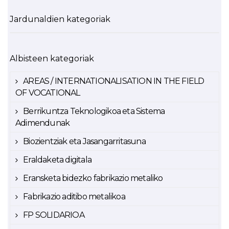
Jardunaldien kategoriak
Albisteen kategoriak
AREAS / INTERNATIONALISATION IN THE FIELD
OF VOCATIONAL
Berrikuntza Teknologikoa eta Sistema
Adimendunak
Biozientziak eta Jasangarritasuna
Eraldaketa digitala
Eransketa bidezko fabrikazio metaliko
Fabrikazio aditibo metalikoa
FP SOLIDARIOA