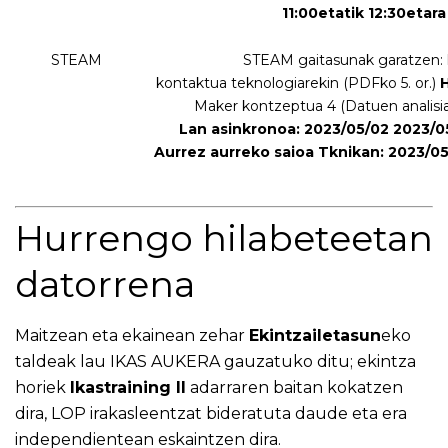
11:00etatik 12:30etara
STEAM
STEAM gaitasunak garatzen: 
kontaktua teknologiarekin (
PDFko 5. or.
)
Maker kontzeptua 4 (Datuen analisia
Lan asinkronoa: 2023/05/02 2023/05
Aurrez aurreko saioa Tknikan: 2023/05/
Hurrengo hilabeteetan
datorrena
Maitzean eta ekainean zehar
Ekintzailetasun
eko
taldeak lau IKAS AUKERA gauzatuko ditu; ekintza
horiek
Ikastraining II
adarraren baitan kokatzen
dira, LOP irakasleentzat bideratuta daude eta era
independientean eskaintzen dira.​​