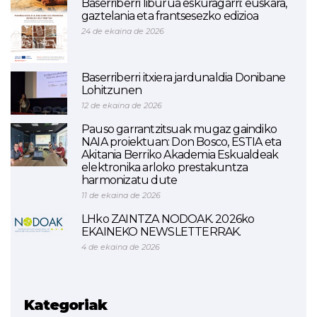
Baserriberri liburua eskuragarri: euskara,
gaztelania eta frantsesezko edizioa
24 de ekaina de 2026
Baserriberri itxiera jardunaldia Donibane
Lohitzunen
12 de ekaina de 2026
Pauso garrantzitsuak mugaz gaindiko
NAIA proiektuan: Don Bosco, ESTIA eta
Akitania Berriko Akademia Eskualdeak
elektronika arloko prestakuntza
harmonizatu dute
11 de ekaina de 2026
LHko ZAINTZA NODOAK. 2026ko
EKAINEKO NEWSLETTERRAK.
4 de ekaina de 2026
Kategoriak