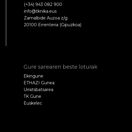
(+34) 943 082 900
info@tknika.eus
Zamalbide Auzoa z/g
20100 Errenteria (Gipuzkoa)
Gure sarearen beste loturak
Ekingune
ETHAZI Gunea
Urratsbatsarea
TK Gune
Euskelec