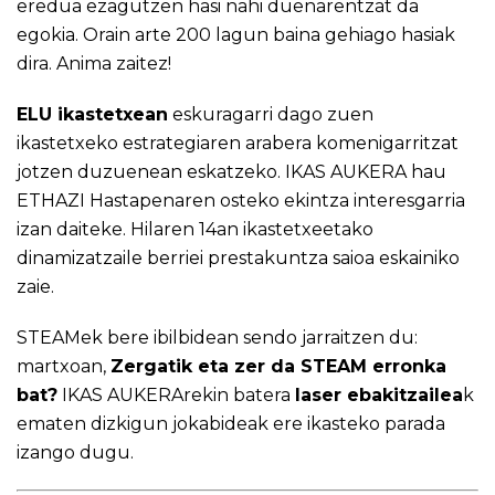
eredua ezagutzen hasi nahi duenarentzat da
egokia. Orain arte 200 lagun baina gehiago hasiak
dira. Anima zaitez!
ELU ikastetxean
eskuragarri dago zuen
ikastetxeko estrategiaren arabera komenigarritzat
jotzen duzuenean eskatzeko. IKAS AUKERA hau
ETHAZI Hastapenaren osteko ekintza interesgarria
izan daiteke. Hilaren 14an ikastetxeetako
dinamizatzaile berriei prestakuntza saioa eskainiko
zaie.
​​​​​​​STEAMek bere ibilbidean sendo jarraitzen du:
martxoan,
Zergatik eta zer da STEAM erronka
bat?
IKAS AUKERArekin batera
laser ebakitzailea
k
ematen dizkigun jokabideak ere ikasteko parada
izango dugu.