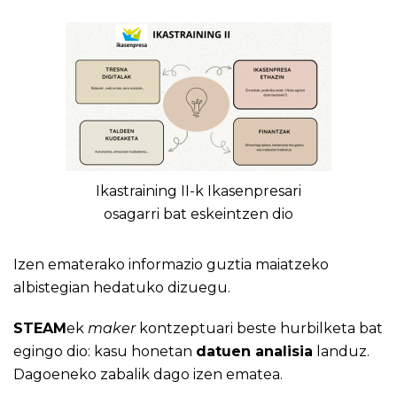
Ikastraining II-k Ikasenpresari
osagarri bat eskeintzen dio
Izen ematerako informazio guztia maiatzeko
albistegian hedatuko dizuegu.
​​​​​​​STEAM
ek
maker
kontzeptuari beste hurbilketa bat
egingo dio: kasu honetan
datuen analisia
landuz.
Dagoeneko zabalik dago izen ematea.