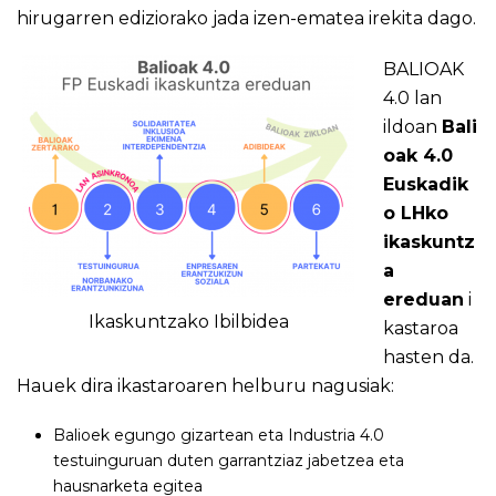
hirugarren ediziorako jada izen-ematea irekita dago.
BALIOAK
4.0 lan
ildoan
Bali
oak 4.0
Euskadik
o LHko
ikaskuntz
a
ereduan
i
Ikaskuntzako Ibilbidea
kastaroa
hasten da.
Hauek dira ikastaroaren helburu nagusiak:
Balioek egungo gizartean eta Industria 4.0
testuinguruan duten garrantziaz jabetzea eta
hausnarketa egitea