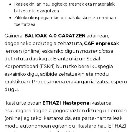
Ikasleekin lan hau egiteko tresnak eta materialak
biltzea eta ezagutzea
Zikloko ikuspegiarekin balioak ikaskuntza ereduan
txertatzea ​​​​​​​
Gainera,
BALIOAK 4.0 GARATZEN
adarrean,
dagoeneko ordutegia zehaztuta,
CAF enpresa
k
lerroan (online) eskainiko digun
master class
a
definituta daukagu: Erantzukizun Sozial
Korporatiboari (ESKri) buruzko bere ikuspegia
eskainiko digu, adibide zehatzekin eta modu
praktikoan. Proposamena erakargarria izatea espero
dugu.
Ikasturte osoan
ETHAZI Hastapena
ikastaroa
eskuragarri dagoela gogorarazten dizuegu. Lerroan
(online) egiteko ikastaroa da, eta parte-hartzaileak
modu autonomoan egiten du. Ikastaro hau ETHAZI