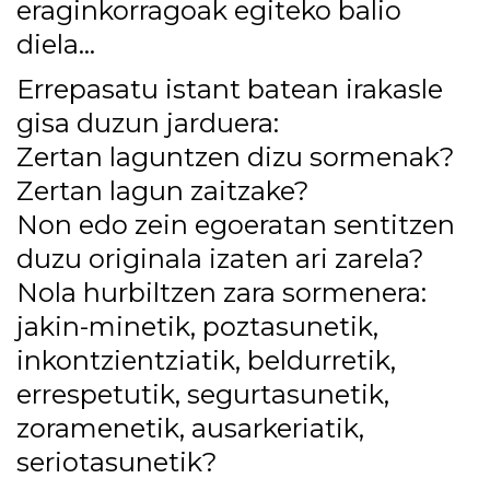
eraginkorragoak egiteko balio
diela…
Errepasatu istant batean irakasle
gisa duzun jarduera:
Zertan laguntzen dizu sormenak?
Zertan lagun zaitzake?
Non edo zein egoeratan sentitzen
duzu originala izaten ari zarela?
Nola hurbiltzen zara sormenera:
jakin-minetik, poztasunetik,
inkontzientziatik, beldurretik,
errespetutik, segurtasunetik,
zoramenetik, ausarkeriatik,
seriotasunetik?