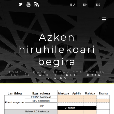
EU
EN
ES
Azken
hiruhilekoari
begira
HOME
/
IKASKUNTZAK ETA ETEKIN
HANDIA
/ AZKEN HIRUHILEKOARI
BEGIRA