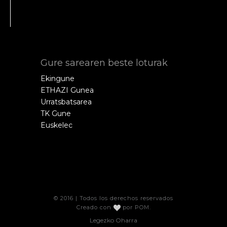
Gure sarearen beste loturak
Ekingune
ETHAZI Gunea
Urratsbatsarea
TK Gune
Euskelec
© 2016 | Todos los derechos reservados
Creado con
por
POM
.
Legezko Oharra