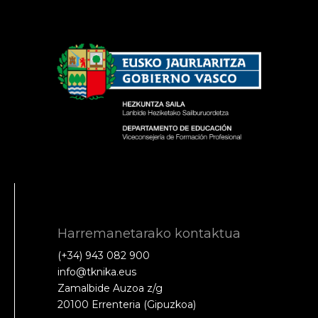
Harremanetarako kontaktua
(+34) 943 082 900
info@tknika.eus
Zamalbide Auzoa z/g
20100 Errenteria (Gipuzkoa)