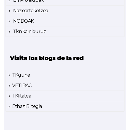
LH Proiektuak
Nazioartekotzea
NODOAK
Tknika-ri buruz
Visita los blogs de la red
TKgune
VETIBAC
TKlitatea
Ethazi Biltegia