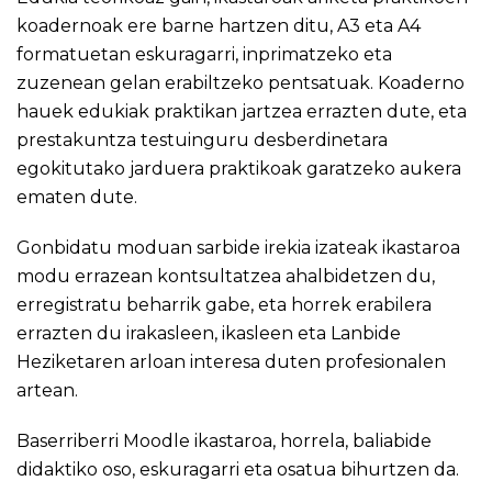
koadernoak ere barne hartzen ditu, A3 eta A4
formatuetan eskuragarri, inprimatzeko eta
zuzenean gelan erabiltzeko pentsatuak. Koaderno
hauek edukiak praktikan jartzea errazten dute, eta
prestakuntza testuinguru desberdinetara
egokitutako jarduera praktikoak garatzeko aukera
ematen dute.
Gonbidatu moduan sarbide irekia izateak ikastaroa
modu errazean kontsultatzea ahalbidetzen du,
erregistratu beharrik gabe, eta horrek erabilera
errazten du irakasleen, ikasleen eta Lanbide
Heziketaren arloan interesa duten profesionalen
artean.
Baserriberri Moodle ikastaroa, horrela, baliabide
didaktiko oso, eskuragarri eta osatua bihurtzen da.