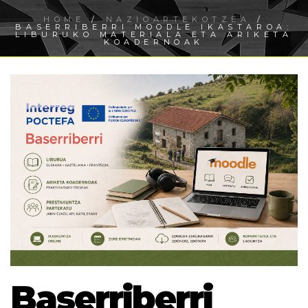
HOME
/
NAZIOARTEKOTZEA
/
BASERRIBERRI MOODLE IKASTAROA:
LIBURUKO MATERIALA ETA ARIKETA
KOADERNOAK
Baserriberri