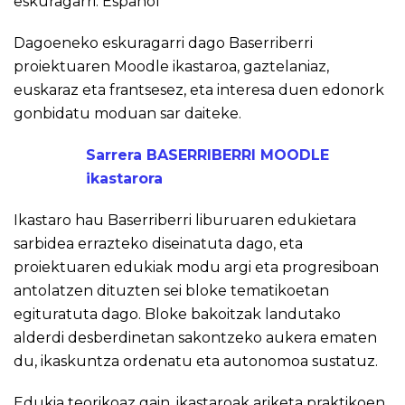
eskuragarri:
Español
Dagoeneko eskuragarri dago Baserriberri
proiektuaren Moodle ikastaroa, gaztelaniaz,
euskaraz eta frantsesez, eta interesa duen edonork
gonbidatu moduan sar daiteke.
Sarrera BASERRIBERRI MOODLE
ikastarora
Ikastaro hau Baserriberri liburuaren edukietara
sarbidea errazteko diseinatuta dago, eta
proiektuaren edukiak modu argi eta progresiboan
antolatzen dituzten sei bloke tematikoetan
egituratuta dago. Bloke bakoitzak landutako
alderdi desberdinetan sakontzeko aukera ematen
du, ikaskuntza ordenatu eta autonomoa sustatuz.
Edukia teorikoaz gain, ikastaroak ariketa praktikoen