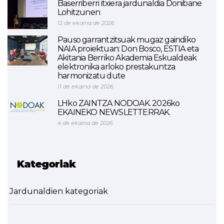
Baserriberri itxiera jardunaldia Donibane
Lohitzunen
12 de ekaina de 2026
Pauso garrantzitsuak mugaz gaindiko
NAIA proiektuan: Don Bosco, ESTIA eta
Akitania Berriko Akademia Eskualdeak
elektronika arloko prestakuntza
harmonizatu dute
11 de ekaina de 2026
LHko ZAINTZA NODOAK. 2026ko
EKAINEKO NEWSLETTERRAK.
4 de ekaina de 2026
Kategoriak
Jardunaldien kategoriak