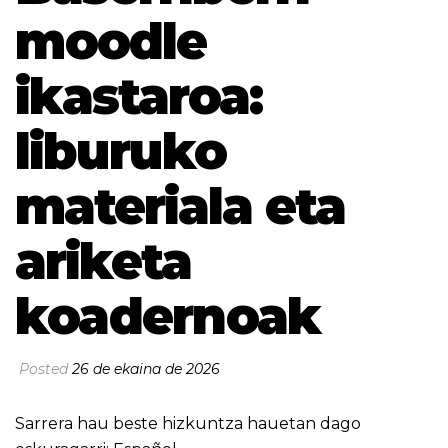
moodle
ikastaroa:
liburuko
materiala eta
ariketa
koadernoak
Posted
26 de ekaina de 2026
Sarrera hau beste hizkuntza hauetan dago