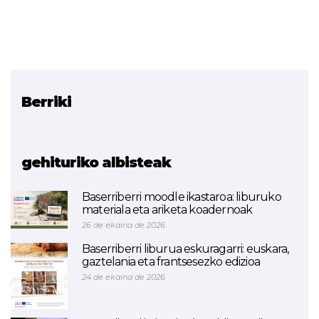
Berriki
Erlazionatutako proiektua
BASERRIBERRI
gehituriko albisteak
Baserriberri moodle ikastaroa: liburuko
materiala eta ariketa koadernoak
26 de ekaina de 2026
Baserriberri liburua eskuragarri: euskara,
gaztelania eta frantsesezko edizioa
24 de ekaina de 2026