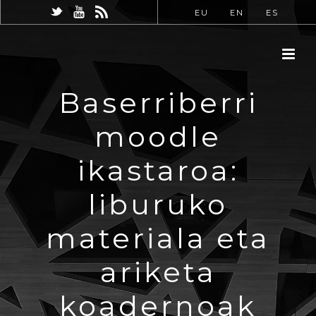
EU
EN
ES
Baserriberri
moodle
ikastaroa:
liburuko
materiala eta
ariketa
koadernoak