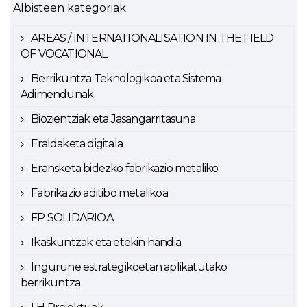
Albisteen kategoriak
AREAS / INTERNATIONALISATION IN THE FIELD
OF VOCATIONAL
Berrikuntza Teknologikoa eta Sistema
Adimendunak
Biozientziak eta Jasangarritasuna
Eraldaketa digitala
Eransketa bidezko fabrikazio metaliko
Fabrikazio aditibo metalikoa
FP SOLIDARIOA
Ikaskuntzak eta etekin handia
Ingurune estrategikoetan aplikatutako
berrikuntza