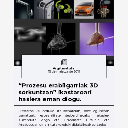
Argitaratuta:
15 de maiatza de 2019
“Prozesu erabilgarriak 3D
sorkuntzan” ikastaroari
hasiera eman diogu.
Ikastaroa 25 orduko iraupenarekin, bost egunetan
banatuak, espezialitate desberdinetako irakasleei
zuzenduta dago eta Errealitate Birtuala eta
Areagotuan oinarritutako eduki didaktikoak sortzeko