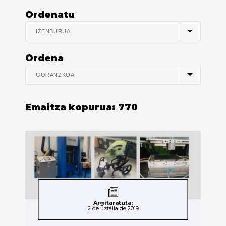
Ordenatu
Ordena
Emaitza kopurua:
770
Argitaratuta:
2 de uztaila de 2019