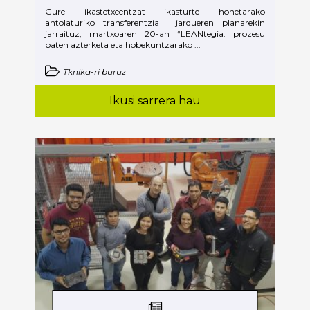
Gure ikastetxeentzat ikasturte honetarako
antolaturiko transferentzia jardueren planarekin
jarraituz, martxoaren 20-an “LEANtegia: prozesu
baten azterketa eta hobekuntzarako ...
Tknika-ri buruz
Ikusi sarrera hau