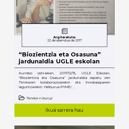
Argitaratuta:
22 de abendua de 2017
“Biozientzia eta Osasuna”
jardunaldia UGLE eskolan
Aurreko ostiralean, 2017/12/15, UGLE Eskolan,
“Biozientzia eta Osasuna” jardunaldia ospatu zen
Tknikaren kolaborazioarekin eta Innobasqueren
laguntzarekin. Helburua PYMEi ...
Tknika-ri buruz
Ikusi sarrera hau