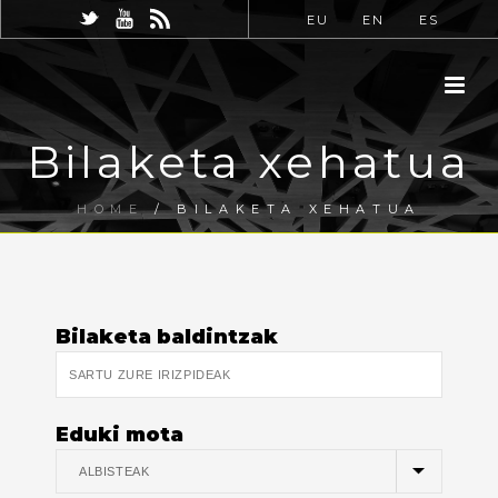
EU
EN
ES
Bilaketa xehatua
HOME
/
BILAKETA XEHATUA
Bilaketa baldintzak
Eduki mota