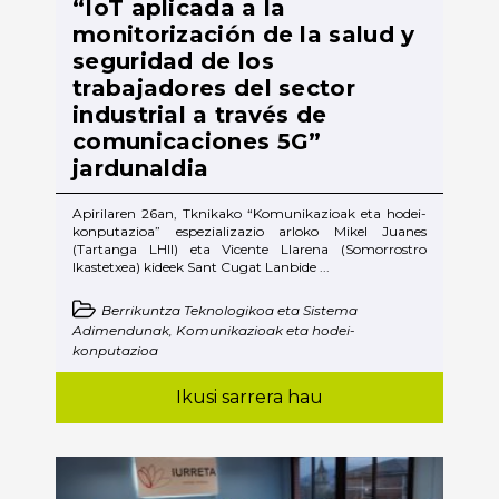
“IoT aplicada a la
monitorización de la salud y
seguridad de los
trabajadores del sector
industrial a través de
comunicaciones 5G”
jardunaldia
Apirilaren 26an, Tknikako “Komunikazioak eta hodei-
konputazioa” espezializazio arloko Mikel Juanes
(Tartanga LHII) eta Vicente Llarena (Somorrostro
Ikastetxea) kideek Sant Cugat Lanbide ...
Berrikuntza Teknologikoa eta Sistema
Adimendunak, Komunikazioak eta hodei-
konputazioa
Ikusi sarrera hau