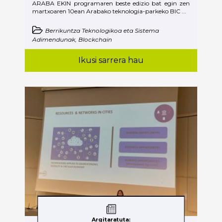
ARABA EKIN programaren beste edizio bat egin zen
martxoaren 10ean Arabako teknologia-parkeko BIC ...
Berrikuntza Teknologikoa eta Sistema
Adimendunak, Blockchain
Ikusi sarrera hau
Argitaratuta: