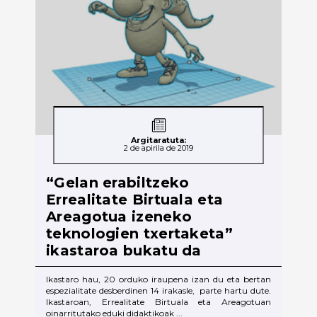
Argitaratuta:
2 de apirila de 2019
“Gelan erabiltzeko
Errealitate Birtuala eta
Areagotua izeneko
teknologien txertaketa”
ikastaroa bukatu da
Ikastaro hau, 20 orduko iraupena izan du eta bertan
espezialitate desberdinen 14 irakasle, parte hartu dute.
Ikastaroan, Errealitate Birtuala eta Areagotuan
oinarritutako eduki didaktikoak ...