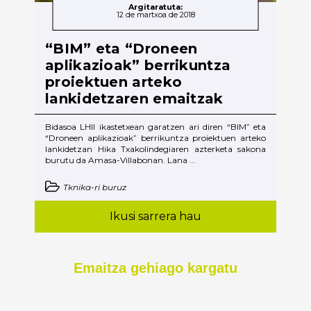
Argitaratuta:
12 de martxoa de 2018
“BIM” eta “Droneen
aplikazioak” berrikuntza
proiektuen arteko
lankidetzaren emaitzak
Bidasoa LHII ikastetxean garatzen ari diren “BIM” eta
“Droneen aplikazioak” berrikuntza proiektuen arteko
lankidetzan Hika Txakolindegiaren azterketa sakona
burutu da Amasa-Villabonan. Lana ...
Tknika-ri buruz
Ikusi sarrera hau
Emaitza gehiago kargatu