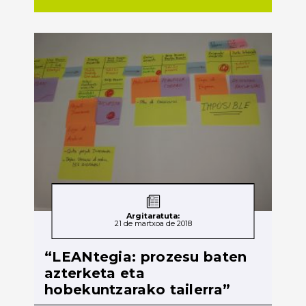
Argitaratuta:
21 de martxoa de 2018
“LEANtegia: prozesu baten
azterketa eta
hobekuntzarako tailerra”