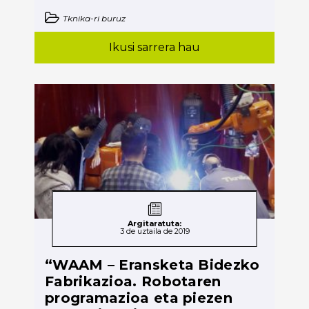
Tknika-ri buruz
Ikusi sarrera hau
Argitaratuta:
3 de uztaila de 2019
“WAAM – Eransketa Bidezko
Fabrikazioa. Robotaren
programazioa eta piezen