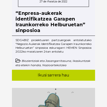
27 de maiatza de 2022
“Enpresa-aukerak
identifikatzea Garapen
Iraunkorreko Helburuetan”
sinposioa
SDG4BIZ proiektuaren partzuergoak antolatutako
“Negozio Aukerak Identifikatzea Garapen Iraunkorreko
Helburuetan” sinposioa eskuragarri HEMEN Sinposioa
2022ko maiatzaren 24an antolatu
Biozientziak eta Jasangarritasuna, Ikaskuntzak
eta etekin handia, Nazioartekotzea
Ikusi sarrera hau