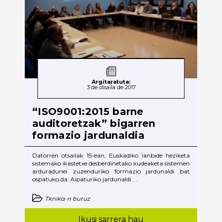
Argitaratuta:
3 de otsaila de 2017
“ISO9001:2015 barne
auditoretzak” bigarren
formazio jardunaldia
Datorren otsailak 15-ean, Euskadiko lanbide heziketa
sistemako ikastetxe desberdinetako kudeaketa sistemen
arduradunei zuzenduriko formazio jardunaldi bat
ospatuko da. Aipaturiko jardunaldi ...
Tknika-ri buruz
Ikusi sarrera hau