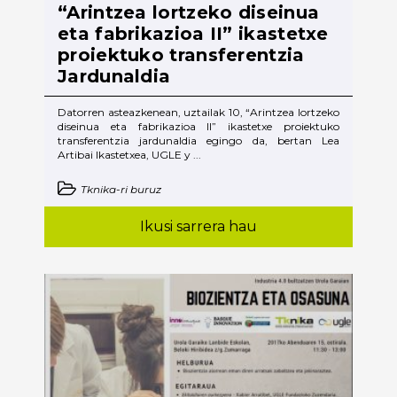
“Arintzea lortzeko diseinua
eta fabrikazioa II” ikastetxe
proiektuko transferentzia
Jardunaldia
Datorren asteazkenean, uztailak 10, “Arintzea lortzeko
diseinua eta fabrikazioa II” ikastetxe proiektuko
transferentzia jardunaldia egingo da, bertan Lea
Artibai Ikastetxea, UGLE y ...
Tknika-ri buruz
Ikusi sarrera hau