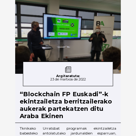
Argitaratuta:
23 de martxoa de 2022
“Blockchain FP Euskadi”-k
ekintzailetza berritzailerako
aukerak partekatzen ditu
Araba Ekinen
Tknikako Urratsbat programak ekintzailetza
babesteko antolatutako jardunaldien esparruan,