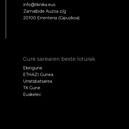
info@tknika.eus
Zamalbide Auzoa z/g
20100 Errenteria (Gipuzkoa)
Gure sarearen beste loturak
Ekingune
ETHAZI Gunea
Urratsbatsarea
TK Gune
Euskelec