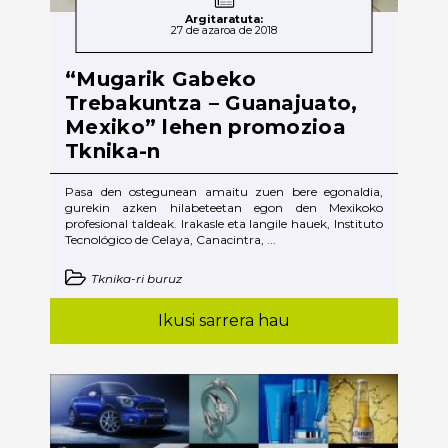
Argitaratuta:
27 de azaroa de 2018
“Mugarik Gabeko
Trebakuntza – Guanajuato,
Mexiko” lehen promozioa
Tknika-n
Pasa den ostegunean amaitu zuen bere egonaldia,
gurekin azken hilabeteetan egon den Mexikoko
profesional taldeak. Irakasle eta langile hauek, Instituto
Tecnológico de Celaya, Canacintra, ...
Tknika-ri buruz
Ikusi sarrera hau