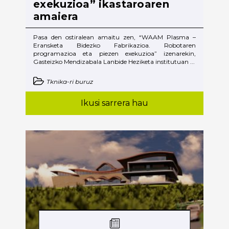
exekuzioa” ikastaroaren
amaiera
Pasa den ostiralean amaitu zen, “WAAM Plasma –
Eransketa Bidezko Fabrikazioa. Robotaren
programazioa eta piezen exekuzioa” izenarekin,
Gasteizko Mendizabala Lanbide Heziketa institutuan ...
Tknika-ri buruz
Ikusi sarrera hau