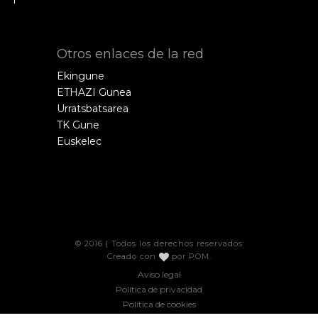
Otros enlaces de la red
Ekingune
ETHAZI Gunea
Urratsbatsarea
TK Gune
Euskelec
© 2016 | Todos los derechos reservados
Creado con
por
POM
.
Aviso legal
Política de privacidad
Política de cookies