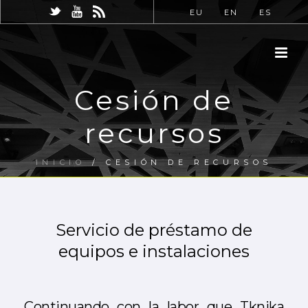
EU
EN
ES
Cesión de
recursos
INICIO
/
CESIÓN DE RECURSOS
Servicio de préstamo de
equipos e instalaciones
Continuando con la labor que Tknika