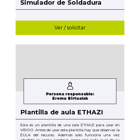
Simulador de Soldadura
Ver / solicitar
Persona responsable:
Eremu Birtualak
Plantilla de aula ETHAZI
Esta es un plantilla de una sala ETHAZI para usar en
VIROO. Antes de usar esta plantilla hay que observar la
EULA del recurso. Además solo funciona una vez
añadida la arena (archivo arena.are) cada cual de su