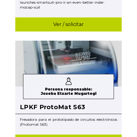
launches-smartsuit-pro-ii-an-even-better-indie-
mocap-suit
Ver / solicitar
Persona responsable:
Joseba Etxarte Mugartegi
LPKF ProtoMat S63
Fresadora para el prototipado de circuitos electrónicos
(Protomat S63).