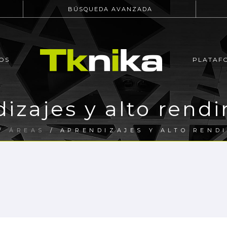
BÚSQUEDA AVANZADA
OS
PLATAF
izajes y alto rend
/
ÁREAS
/ APRENDIZAJES Y ALTO REND