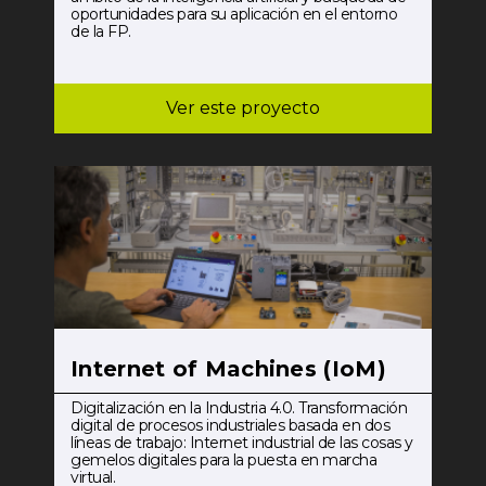
oportunidades para su aplicación en el entorno
de la FP.
Ver este proyecto
Internet of Machines (IoM)
Digitalización en la Industria 4.0. Transformación
digital de procesos industriales basada en dos
líneas de trabajo: Internet industrial de las cosas y
gemelos digitales para la puesta en marcha
virtual.