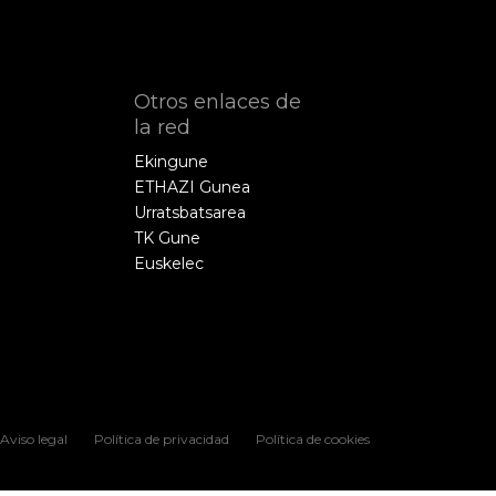
Otros enlaces de
la red
Ekingune
ETHAZI Gunea
Urratsbatsarea
TK Gune
Euskelec
Aviso legal
Política de privacidad
Política de cookies