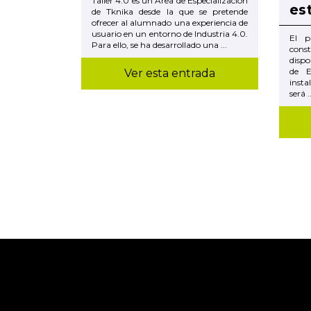
Taller 4.0 es un Área de Especialización
es
de Tknika desde la que se pretende
ofrecer al alumnado una experiencia de
usuario en un entorno de Industria 4.0.
El p
Para ello, se ha desarrollado una ...
const
dispo
de E
Ver esta entrada
insta
será ..