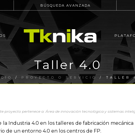
BÚSQUEDA AVANZADA
OS
PLATAF
Taller 4.0
ICIO
/
PROYECTO O SERVICIO
/ TALLER 
te proyecto pertenece a: Área de innovación tecnológica y sistemas inteli
e la Industria 4.0 en los talleres de fabricación mecáni
rio de un entorno 4.0 en los centros de FP.