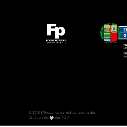
© 2016 | Todos los derechos reservados
Creado con
por
POM
.