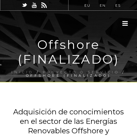
EU
EN
ES
Offshore
(FINALIZADO)
INICIO
/
PROYECTO O SERVICIO
/
OFFSHORE (FINALIZADO)
Adquisición de conocimientos
en el sector de las Energías
Renovables Offshore y