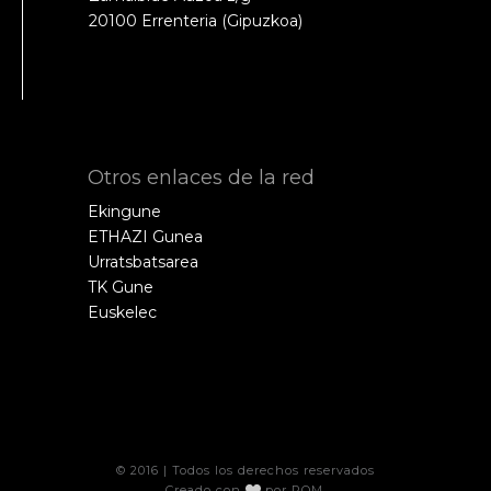
20100 Errenteria (Gipuzkoa)
Otros enlaces de la red
Ekingune
ETHAZI Gunea
Urratsbatsarea
TK Gune
Euskelec
© 2016 | Todos los derechos reservados
Creado con
por
POM
.