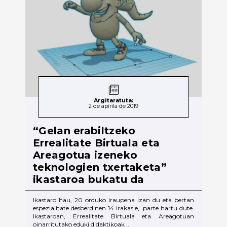
Argitaratuta:
2 de apirila de 2019
“Gelan erabiltzeko
Errealitate Birtuala eta
Areagotua izeneko
teknologien txertaketa”
ikastaroa bukatu da
Ikastaro hau, 20 orduko iraupena izan du eta bertan
espezialitate desberdinen 14 irakasle, parte hartu dute.
Ikastaroan, Errealitate Birtuala eta Areagotuan
oinarritutako eduki didaktikoak ...