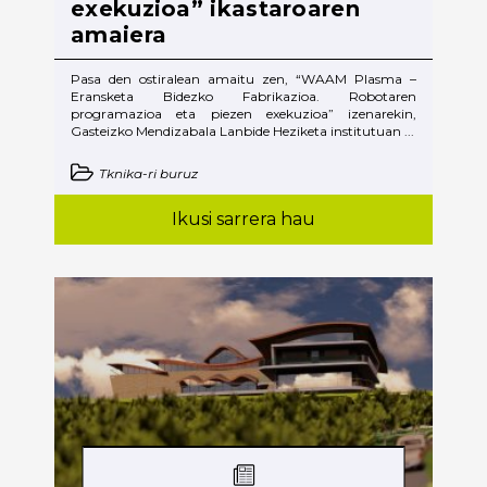
exekuzioa” ikastaroaren
amaiera
Pasa den ostiralean amaitu zen, “WAAM Plasma –
Eransketa Bidezko Fabrikazioa. Robotaren
programazioa eta piezen exekuzioa” izenarekin,
Gasteizko Mendizabala Lanbide Heziketa institutuan ...
Tknika-ri buruz
Ikusi sarrera hau