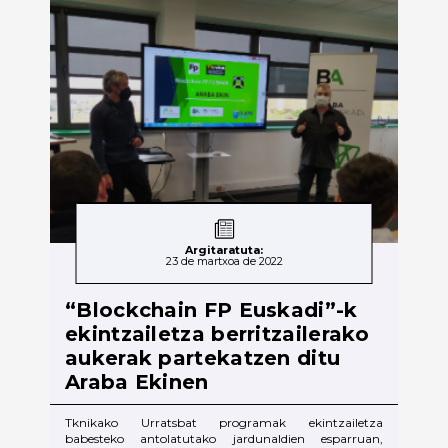
Argitaratuta:
23 de martxoa de 2022
“Blockchain FP Euskadi”-k
ekintzailetza berritzailerako
aukerak partekatzen ditu
Araba Ekinen
Tknikako Urratsbat programak ekintzailetza
babesteko antolatutako jardunaldien esparruan,