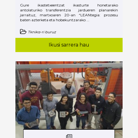
Gure ikastetxeentzat ikasturte honetarako
antolaturiko transferentzia jardueren planarekin
jarraituz, martxoaren 20-an “LEANtegia: prozesu
baten azterketa eta hobekuntzarako ...
Tknika-ri buruz
Ikusi sarrera hau