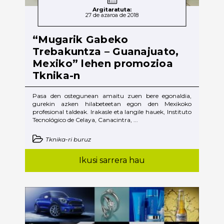
Argitaratuta:
27 de azaroa de 2018
“Mugarik Gabeko
Trebakuntza – Guanajuato,
Mexiko” lehen promozioa
Tknika-n
Pasa den ostegunean amaitu zuen bere egonaldia,
gurekin azken hilabeteetan egon den Mexikoko
profesional taldeak. Irakasle eta langile hauek, Instituto
Tecnológico de Celaya, Canacintra, ...
Tknika-ri buruz
Ikusi sarrera hau