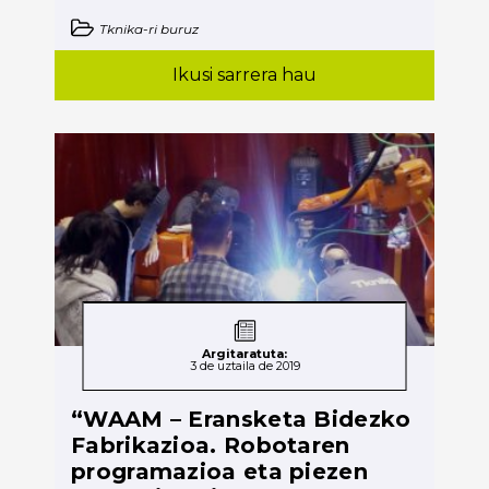
Tknika-ri buruz
Ikusi sarrera hau
Argitaratuta:
3 de uztaila de 2019
“WAAM – Eransketa Bidezko
Fabrikazioa. Robotaren
programazioa eta piezen