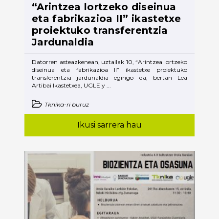
“Arintzea lortzeko diseinua
eta fabrikazioa II” ikastetxe
proiektuko transferentzia
Jardunaldia
Datorren asteazkenean, uztailak 10, “Arintzea lortzeko
diseinua eta fabrikazioa II” ikastetxe proiektuko
transferentzia jardunaldia egingo da, bertan Lea
Artibai Ikastetxea, UGLE y ...
Tknika-ri buruz
Ikusi sarrera hau