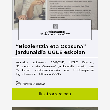
Argitaratuta:
22 de abendua de 2017
“Biozientzia eta Osasuna”
jardunaldia UGLE eskolan
Aurreko ostiralean, 2017/12/15, UGLE Eskolan,
“Biozientzia eta Osasuna” jardunaldia ospatu zen
Tknikaren kolaborazioarekin eta Innobasqueren
laguntzarekin. Helburua PYMEi ...
Tknika-ri buruz
Ikusi sarrera hau