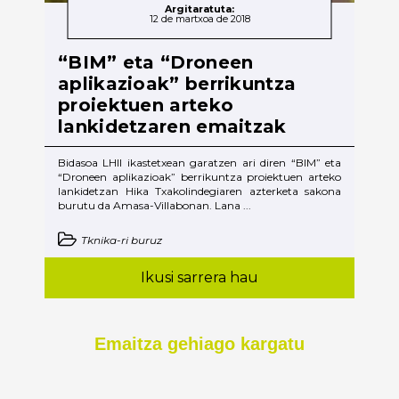
Argitaratuta:
12 de martxoa de 2018
“BIM” eta “Droneen
aplikazioak” berrikuntza
proiektuen arteko
lankidetzaren emaitzak
Bidasoa LHII ikastetxean garatzen ari diren “BIM” eta
“Droneen aplikazioak” berrikuntza proiektuen arteko
lankidetzan Hika Txakolindegiaren azterketa sakona
burutu da Amasa-Villabonan. Lana ...
Tknika-ri buruz
Ikusi sarrera hau
Emaitza gehiago kargatu