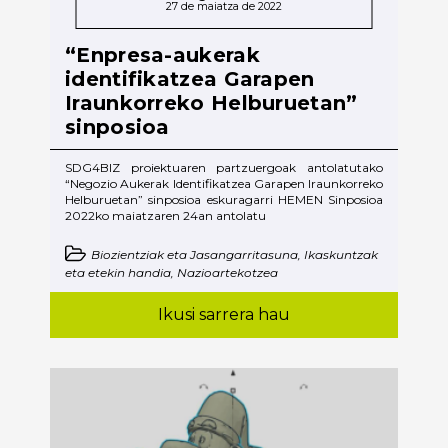
27 de maiatza de 2022
“Enpresa-aukerak
identifikatzea Garapen
Iraunkorreko Helburuetan”
sinposioa
SDG4BIZ proiektuaren partzuergoak antolatutako
“Negozio Aukerak Identifikatzea Garapen Iraunkorreko
Helburuetan” sinposioa eskuragarri HEMEN Sinposioa
2022ko maiatzaren 24an antolatu
Biozientziak eta Jasangarritasuna, Ikaskuntzak
eta etekin handia, Nazioartekotzea
Ikusi sarrera hau