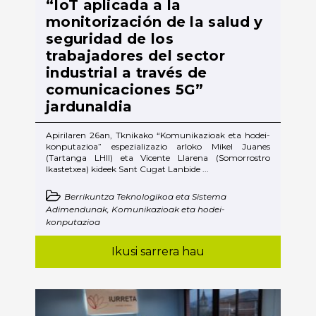
“IoT aplicada a la
monitorización de la salud y
seguridad de los
trabajadores del sector
industrial a través de
comunicaciones 5G”
jardunaldia
Apirilaren 26an, Tknikako “Komunikazioak eta hodei-
konputazioa” espezializazio arloko Mikel Juanes
(Tartanga LHII) eta Vicente Llarena (Somorrostro
Ikastetxea) kideek Sant Cugat Lanbide ...
Berrikuntza Teknologikoa eta Sistema
Adimendunak, Komunikazioak eta hodei-
konputazioa
Ikusi sarrera hau