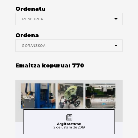
Ordenatu
Ordena
Emaitza kopurua:
770
Argitaratuta:
2 de uztaila de 2019