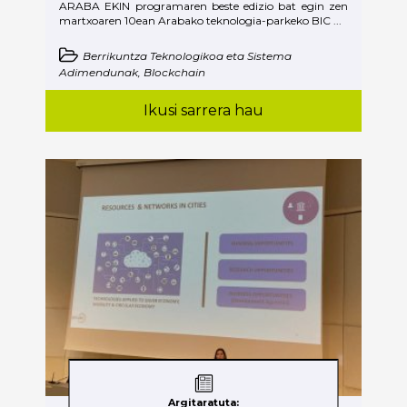
ARABA EKIN programaren beste edizio bat egin zen
martxoaren 10ean Arabako teknologia-parkeko BIC ...
Berrikuntza Teknologikoa eta Sistema
Adimendunak, Blockchain
Ikusi sarrera hau
Argitaratuta: