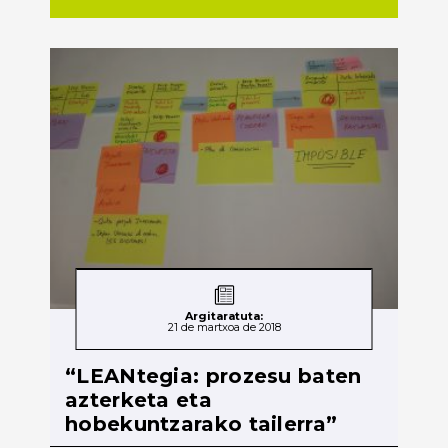
Argitaratuta:
21 de martxoa de 2018
“LEANtegia: prozesu baten
azterketa eta
hobekuntzarako tailerra”