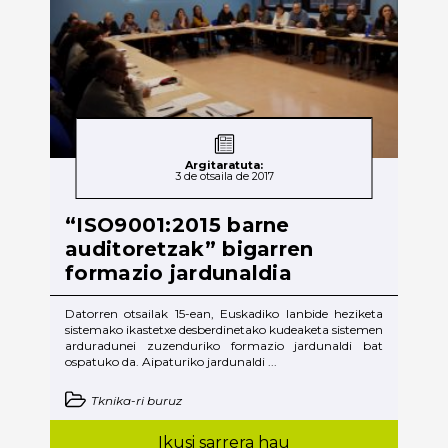
Argitaratuta:
3 de otsaila de 2017
“ISO9001:2015 barne
auditoretzak” bigarren
formazio jardunaldia
Datorren otsailak 15-ean, Euskadiko lanbide heziketa
sistemako ikastetxe desberdinetako kudeaketa sistemen
arduradunei zuzenduriko formazio jardunaldi bat
ospatuko da. Aipaturiko jardunaldi ...
Tknika-ri buruz
Ikusi sarrera hau