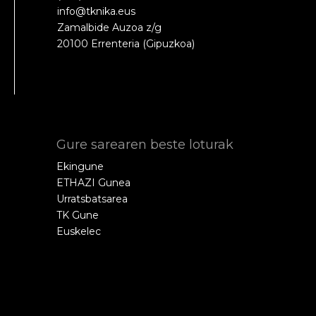
info@tknika.eus
Zamalbide Auzoa z/g
20100 Errenteria (Gipuzkoa)
Gure sarearen beste loturak
Ekingune
ETHAZI Gunea
Urratsbatsarea
TK Gune
Euskelec