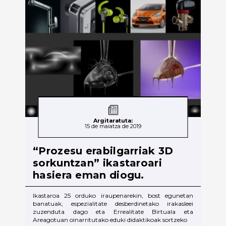
Argitaratuta:
15 de maiatza de 2019
“Prozesu erabilgarriak 3D
sorkuntzan” ikastaroari
hasiera eman diogu.
Ikastaroa 25 orduko iraupenarekin, bost egunetan
banatuak, espezialitate desberdinetako irakasleei
zuzenduta dago eta Errealitate Birtuala eta
Areagotuan oinarritutako eduki didaktikoak sortzeko