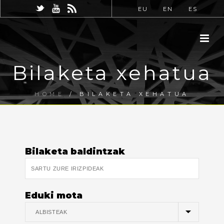
EU
EN
ES
Bilaketa xehatua
HOME
/
BILAKETA XEHATUA
Bilaketa baldintzak
Eduki mota