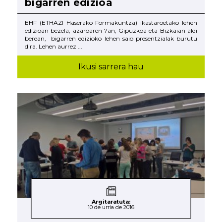
bigarren edizioa
EHF (ETHAZI Haserako Formakuntza) ikastaroetako lehen
edizioan bezela, azaroaren 7an, Gipuzkoa eta Bizkaian aldi
berean, bigarren edizioko lehen saio presentzialak burutu
dira. Lehen aurrez ...
Ikusi sarrera hau
Argitaratuta:
10 de urria de 2016