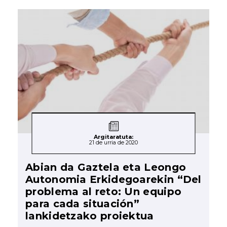
Argitaratuta:
21 de urria de 2020
Abian da Gaztela eta Leongo
Autonomia Erkidegoarekin “Del
problema al reto: Un equipo
para cada situación”
lankidetzako proiektua