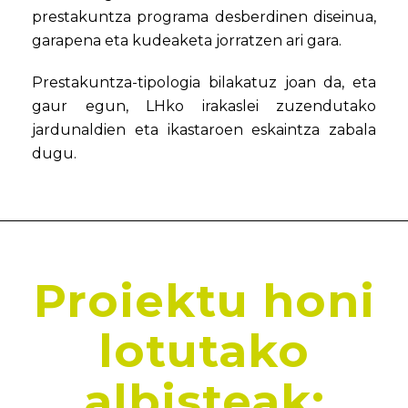
prestakuntza programa desberdinen diseinua,
garapena eta kudeaketa jorratzen ari gara.
Prestakuntza-tipologia bilakatuz joan da, eta
gaur egun, LHko irakaslei zuzendutako
jardunaldien eta ikastaroen eskaintza zabala
dugu.
Proiektu honi
lotutako
albisteak: