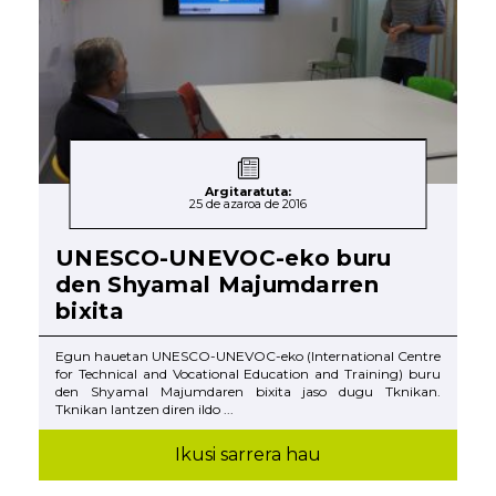
Argitaratuta:
25 de azaroa de 2016
UNESCO-UNEVOC-eko buru
den Shyamal Majumdarren
bixita
Egun hauetan UNESCO-UNEVOC-eko (International Centre
for Technical and Vocational Education and Training) buru
den Shyamal Majumdaren bixita jaso dugu Tknikan.
Tknikan lantzen diren ildo ...
Ikusi sarrera hau