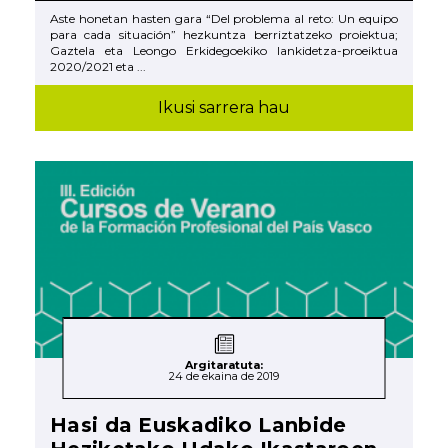
Aste honetan hasten gara “Del problema al reto: Un equipo
para cada situación” hezkuntza berriztatzeko proiektua;
Gaztela eta Leongo Erkidegoekiko lankidetza-proeiktua
2020/2021 eta ...
Ikusi sarrera hau
Argitaratuta:
24 de ekaina de 2019
Hasi da Euskadiko Lanbide