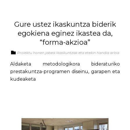
Gure ustez ikaskuntza biderik
egokiena eginez ikastea da,
“forma-akzioa”
Proiektu honen jabea:Ikaskuntzak eta etekin handia arloa
Aldaketa metodologikora bideraturiko
prestakuntza-programen diseinu, garapen eta
kudeaketa