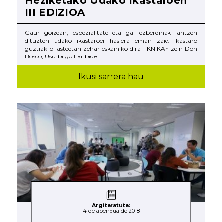
Heziketako Udako Ikastaroen
III EDIZIOA
Gaur goizean, espezialitate eta gai ezberdinak lantzen
dituzten udako ikastaroei hasiera eman zaie. Ikastaro
guztiak bi asteetan zehar eskainiko dira TKNIKAn zein Don
Bosco, Usurbilgo Lanbide
Ikusi sarrera hau
Argitaratuta:
4 de abendua de 2018