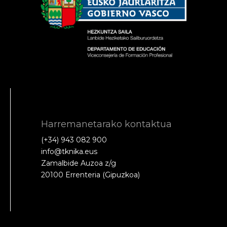
Harremanetarako kontaktua
(+34) 943 082 900
info@tknika.eus
Zamalbide Auzoa z/g
20100 Errenteria (Gipuzkoa)