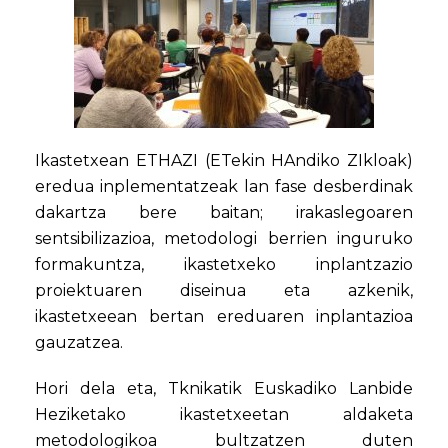
Ikastetxean ETHAZI (ETekin HAndiko ZIkloak)
eredua inplementatzeak lan fase desberdinak
dakartza bere baitan; irakaslegoaren
sentsibilizazioa, metodologi berrien inguruko
formakuntza, ikastetxeko inplantzazio
proiektuaren diseinua eta azkenik,
ikastetxeean bertan ereduaren inplantazioa
gauzatzea.
Hori dela eta, Tknikatik Euskadiko Lanbide
Heziketako ikastetxeetan aldaketa
metodologikoa bultzatzen duten