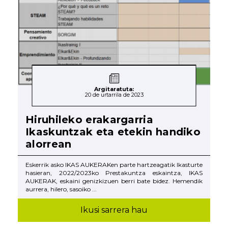
Argitaratuta:
20 de urtarrila de 2023
Hiruhileko erakargarria
Ikaskuntzak eta etekin handiko
alorrean
Eskerrik asko IKAS AUKERAKen parte hartzeagatik Ikasturte
hasieran, 2022/2023ko Prestakuntza eskaintza, IKAS
AUKERAK, eskaini genizkizuen berri bate bidez. Hemendik
aurrera, hilero, sasoiko ...
Ikusi sarrera hau