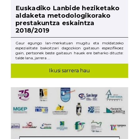
Euskadiko Lanbide heziketako
aldaketa metodologikorako
prestakuntza eskaintza
2018/2019
Gaur egungo lan-merkatuan mugitu eta moldatzeko
espezialitate bakoitzari dagozkion gaitasun espezifikoez
gain, pertsonek beste gaitasun hauek ere beharko dituzte:
talde lana, jarrera ...
Ikusi sarrera hau