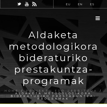
EU
EN
ES
Aldaketa
metodologikora
bideraturiko
prestakuntza-
programak
HOME
/
PROIEKTU EDO ZERBITZUA
/
ALDAKETA METODOLOGIKORA
BIDERATURIKO PRESTAKUNTZA-
PROGRAMAK