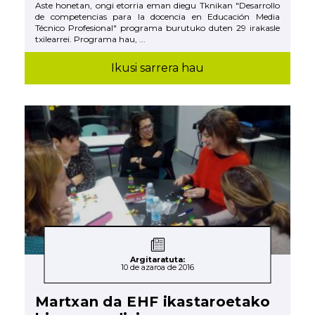
Aste honetan, ongi etorria eman diegu Tknikan "Desarrollo
de competencias para la docencia en Educación Media
Técnico Profesional" programa burutuko duten 29 irakasle
txilearrei. Programa hau, ...
Ikusi sarrera hau
Argitaratuta:
10 de azaroa de 2016
Martxan da EHF ikastaroetako