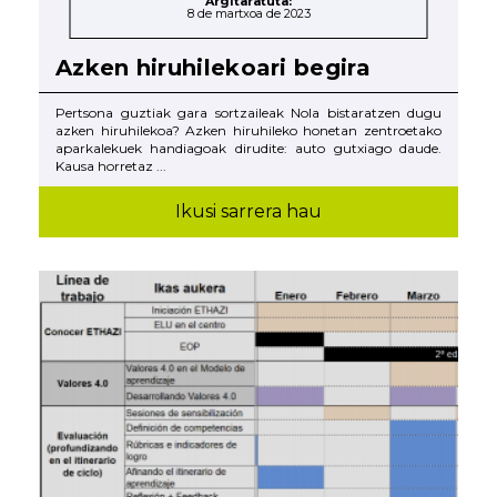
Argitaratuta:
8 de martxoa de 2023
Azken hiruhilekoari begira
Pertsona guztiak gara sortzaileak Nola bistaratzen dugu
azken hiruhilekoa? Azken hiruhileko honetan zentroetako
aparkalekuek handiagoak dirudite: auto gutxiago daude.
Kausa horretaz ...
Ikusi sarrera hau