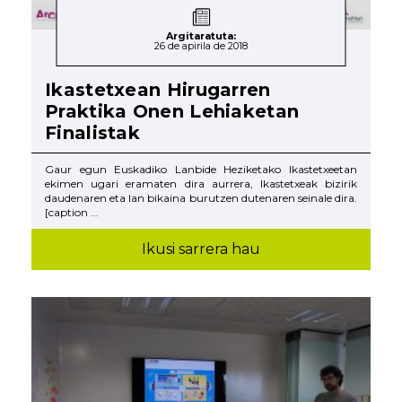
Argitaratuta:
26 de apirila de 2018
Ikastetxean Hirugarren
Praktika Onen Lehiaketan
Finalistak
Gaur egun Euskadiko Lanbide Heziketako Ikastetxeetan
ekimen ugari eramaten dira aurrera, Ikastetxeak bizirik
daudenaren eta lan bikaina burutzen dutenaren seinale dira.
[caption ...
Ikusi sarrera hau