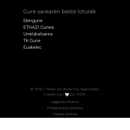
Gure sarearen beste loturak
Ekingune
ETHAZI Gunea
Urratsbatsarea
TK Gune
Euskelec
© 2016 | Todos los derechos reservados
Creado con
por
POM
.
Legezko Oharra
Pribatutasun politika
Cookie politika