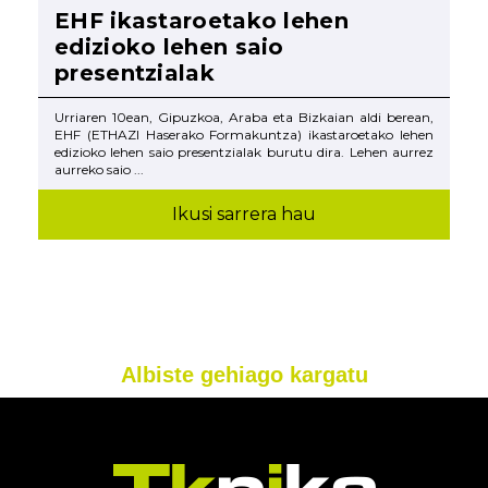
EHF ikastaroetako lehen
edizioko lehen saio
presentzialak
Urriaren 10ean, Gipuzkoa, Araba eta Bizkaian aldi berean,
EHF (ETHAZI Haserako Formakuntza) ikastaroetako lehen
edizioko lehen saio presentzialak burutu dira. Lehen aurrez
aurreko saio ...
Ikusi sarrera hau
Albiste gehiago kargatu