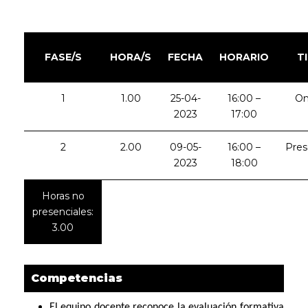
FASE/S
HORA/S
FECHA
HORARIO
T
1
1.00
25-04-
16:00 –
On
2023
17:00
2
2.00
09-05-
16:00 –
Pres
2023
18:00
Horas no
presenciales:
3.00
Competencias
El equipo docente reconoce la evaluación formativa