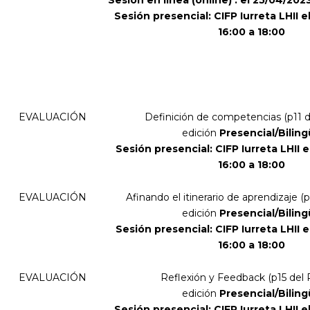
Sesión en línea (online) : el 25/04/202
Sesión presencial: CIFP Iurreta LHII 
16:00 a 18:00
EVALUACIÓN
Definición de competencias (
p11 
edición
Presencial/Bilin
Sesión presencial:
CIFP Iurreta LHII 
16:00 a 18:00
EVALUACIÓN
Afinando el itinerario de aprendizaje (
p
edición
Presencial/Bilin
Sesión presencial:
CIFP Iurreta LHII 
16:00 a 18:00
EVALUACIÓN
Reflexión y Feedback (
p15 del
edición
Presencial/Bilin
Sesión presencial: CIFP Iurreta LHII 