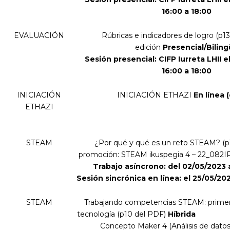
16:00 a 18:00
EVALUACIÓN
Rúbricas e indicadores de logro (
p13
edición
Presencial/Bilin
Sesión presencial:
CIFP Iurreta LHII 
16:00 a 18:00
INICIACIÓN
INICIACIÓN ETHAZI
En línea 
ETHAZI
STEAM
¿Por qué y qué es un reto STEAM?
(
p
promoción: STEAM ikuspegia 4 – 22_082I
Trabajo asíncrono: del 02/05/2023 
Sesión sincrónica en línea: el 25/05/202
STEAM
Trabajando competencias STEAM: primer
tecnología (
p10 del PDF
)
Híb
Concepto Maker 4 (Análisis de datos