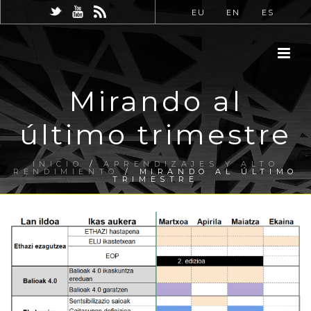
EU
EN
ES
Mirando al
último trimestre
INICIO
/
APRENDIZAJES Y ALTO
RENDIMIENTO
/ MIRANDO AL ÚLTIMO
TRIMESTRE