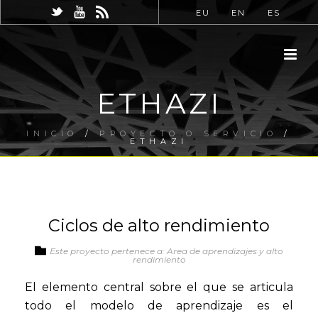
EU
EN
ES
ETHAZI
INICIO
/
PROYECTO O SERVICIO
/
ETHAZI
Ciclos de alto rendimiento
Este proyecto pertenece a: Area de aprendizajes y alto
rendimiento
El elemento central sobre el que se articula
todo el modelo de aprendizaje es el