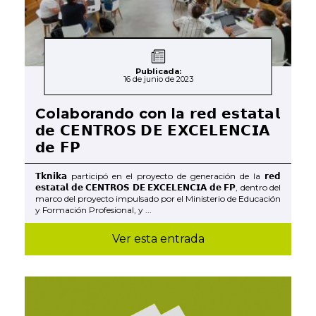
Publicada:
16 de junio de 2023
Colaborando con la 𝗿𝗲𝗱 𝗲𝘀𝘁𝗮𝘁𝗮𝗹
𝗱𝗲 𝗖𝗘𝗡𝗧𝗥𝗢𝗦 𝗗𝗘 𝗘𝗫𝗖𝗘𝗟𝗘𝗡𝗖𝗜𝗔
𝗱𝗲 𝗙𝗣
𝗧𝗸𝗻𝗶𝗸𝗮 participó en el proyecto de generación de la 𝗿𝗲𝗱
𝗲𝘀𝘁𝗮𝘁𝗮𝗹 𝗱𝗲 𝗖𝗘𝗡𝗧𝗥𝗢𝗦 𝗗𝗘 𝗘𝗫𝗖𝗘𝗟𝗘𝗡𝗖𝗜𝗔 𝗱𝗲 𝗙𝗣, dentro del
marco del proyecto impulsado por el Ministerio de Educación
y Formación Profesional, y ...
Ver esta entrada