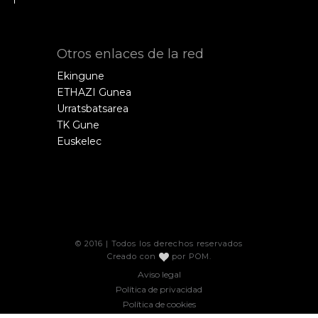
Otros enlaces de la red
Ekingune
ETHAZI Gunea
Urratsbatsarea
TK Gune
Euskelec
© 2016 | Todos los derechos reservados
Creado con
por
POM
.
Aviso legal
Política de privacidad
Política de cookies