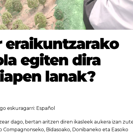
 eraikuntzarako
la egiten dira
iapen lanak?
go eskuragarri:
Español
ear dago, bertan aritzen diren ikasleek aukera izan zut
eko Compagnonseko, Bidasoako, Donibaneko eta Easoko