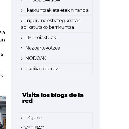
Ikaskuntzak eta etekin handia
Ingurune estrategikoetan
aplikatutako berrikuntza
zia
LH Proiektuak
an
Nazioartekotzea
k.
NODOAK
Tknika-ri buruz
ak
Visita los blogs de la
red
TKgune
VETIBAC