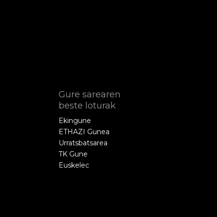
Gure sarearen
beste loturak
Ekingune
ETHAZI Gunea
Urratsbatsarea
TK Gune
Euskelec