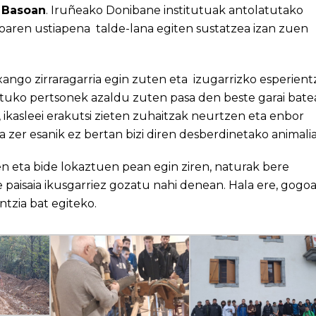
i Basoan
. Iruñeako Donibane institutuak antolatutako
oaren ustiapena talde-lana egiten sustatzea izan zuen
 txango zirraragarria egin zuten eta izugarrizko esperient
tuko pertsonek azaldu zuten pasa den beste garai bate
 ikasleei erakutsi zieten zuhaitzak neurtzen eta enbor
 zer esanik ez bertan bizi diren desberdinetako animalia
n eta bide lokaztuen pean egin ziren, naturak bere
 paisaia ikusgarriez gozatu nahi denean. Hala ere, gogo
ntzia bat egiteko.