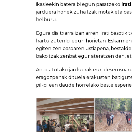
ikasleekin batera bi egun pasatzeko
Irat
jarduera honek zuhaitzak motak eta bas
helburu.
Eguraldia txarra izan arren, Irati basotik
hartu zuten bi egun horietan. Eskarmen
egiten zen basoaren ustiapena, bestalde,
bakoitzak zenbat egur ateratzen den, eta
Antolatutako jarduerak euri deserosoare
eragozpenak dituela erakusten baitigute
pil-pilean daude horrelako beste esperie