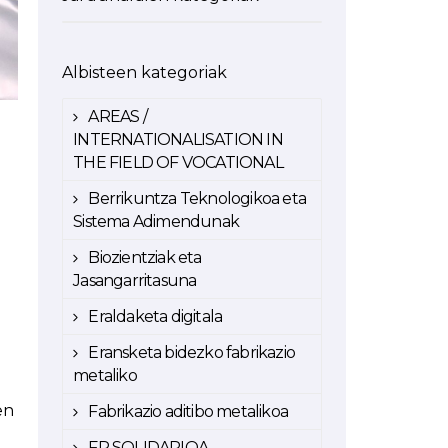
Albisteen kategoriak
AREAS /
INTERNATIONALISATION IN
THE FIELD OF VOCATIONAL
Berrikuntza Teknologikoa eta
Sistema Adimendunak
Biozientziak eta
Jasangarritasuna
Eraldaketa digitala
Eransketa bidezko fabrikazio
metaliko
en
Fabrikazio aditibo metalikoa
FP SOLIDARIOA