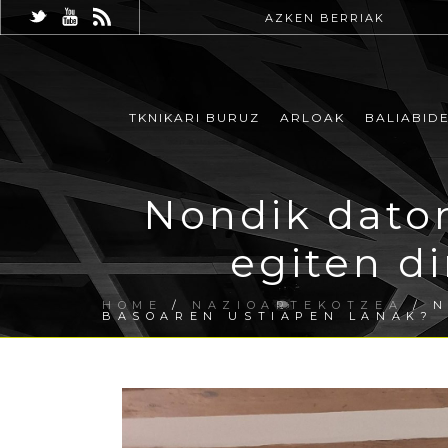
AZKEN BERRIAK
TKNIKARI BURUZ
ARLOAK
BALIABID
Nondik dator
egiten d
HOME
/
NAZIOARTEKOTZEA
/ N
BASOAREN USTIAPEN LANAK?