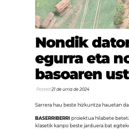
Nondik dator
egurra eta no
basoaren ust
Posted
21 de urria de 2024
Sarrera hau beste hizkuntza hauetan da
BASERRIBERRI
proiektua hilabete betetz
klasetik kanpo beste jarduera bat egit