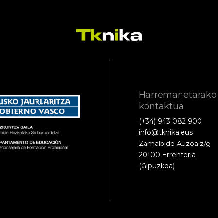
Harremanetarako
kontaktua
(+34) 943 082 900
info@tknika.eus
Zamalbide Auzoa z/g
20100 Errenteria
(Gipuzkoa)