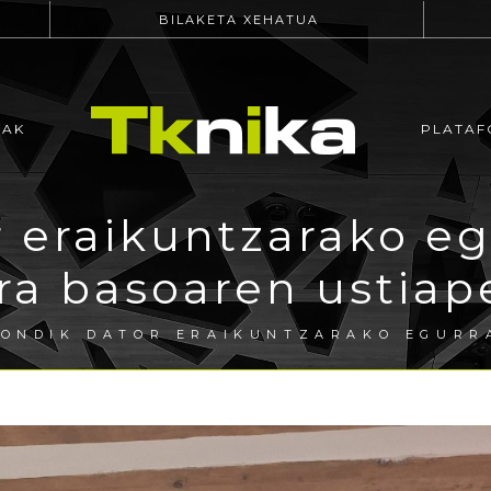
BILAKETA XEHATUA
EAK
PLATAF
 eraikuntzarako eg
ira basoaren ustiap
ONDIK DATOR ERAIKUNTZARAKO EGURRA