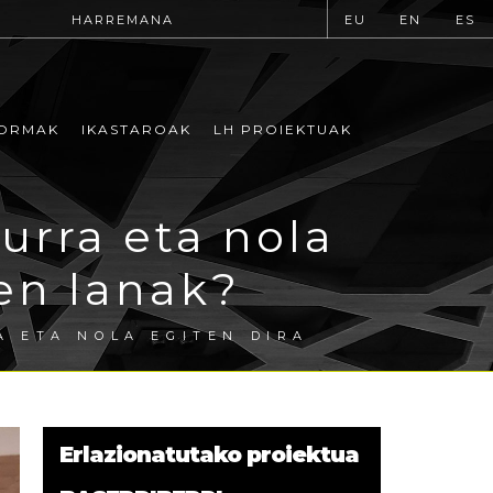
HARREMANA
EU
EN
ES
ORMAK
IKASTAROAK
LH PROIEKTUAK
urra eta nola
en lanak?
 ETA NOLA EGITEN DIRA
Erlazionatutako proiektua