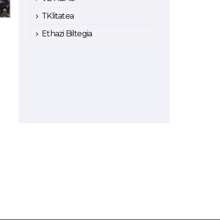
TKlitatea
Ethazi Biltegia