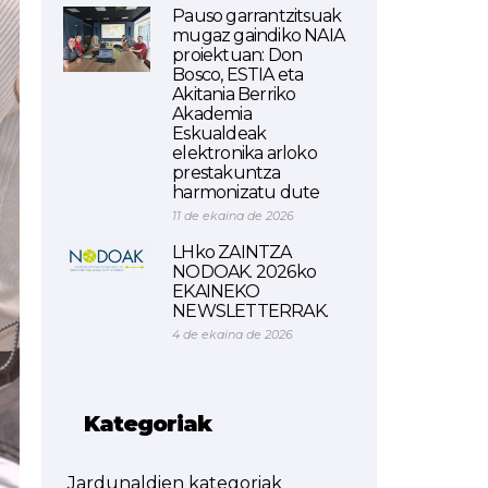
Pauso garrantzitsuak
mugaz gaindiko NAIA
proiektuan: Don
Bosco, ESTIA eta
Akitania Berriko
Akademia
Eskualdeak
elektronika arloko
prestakuntza
harmonizatu dute
11 de ekaina de 2026
LHko ZAINTZA
NODOAK. 2026ko
EKAINEKO
NEWSLETTERRAK.
4 de ekaina de 2026
Kategoriak
Jardunaldien kategoriak