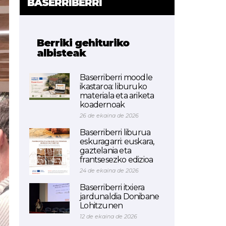
BASERRIBERRI
Berriki gehituriko
albisteak
Baserriberri moodle
ikastaroa: liburuko
materiala eta ariketa
koadernoak
26 de ekaina de 2026
Baserriberri liburua
eskuragarri: euskara,
gaztelania eta
frantsesezko edizioa
24 de ekaina de 2026
Baserriberri itxiera
jardunaldia Donibane
Lohitzunen
12 de ekaina de 2026