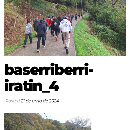
baserriberri-
iratin_4
Posted
21 de urria de 2024