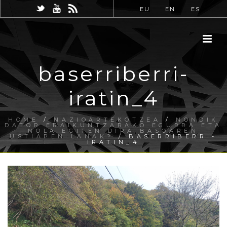
EU
EN
ES
baserriberri-
iratin_4
HOME
/
NAZIOARTEKOTZEA
/
NONDIK
DATOR ERAIKUNTZARAKO EGURRA ETA
NOLA EGITEN DIRA BASOAREN
USTIAPEN LANAK?
/ BASERRIBERRI-
IRATIN_4