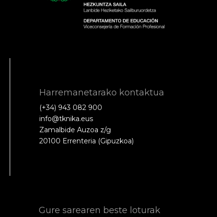
Harremanetarako kontaktua
(+34) 943 082 900
info@tknika.eus
Zamalbide Auzoa z/g
20100 Errenteria (Gipuzkoa)
Gure sarearen beste loturak