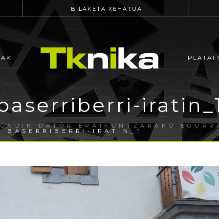
BILAKETA XEHATUA
EAK
PLATAF
baserriberri-iratin_
ONDIK DATOR ERAIKUNTZARAKO EGURRA
 BASERRIBERRI-IRATIN_1