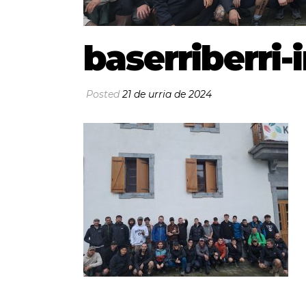
baserriberri-i
Posted
21 de urria de 2024