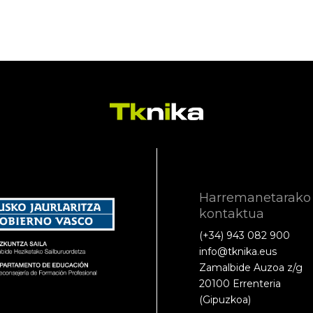
Harremanetarako
kontaktua
(+34) 943 082 900
info@tknika.eus
Zamalbide Auzoa z/g
20100 Errenteria
(Gipuzkoa)