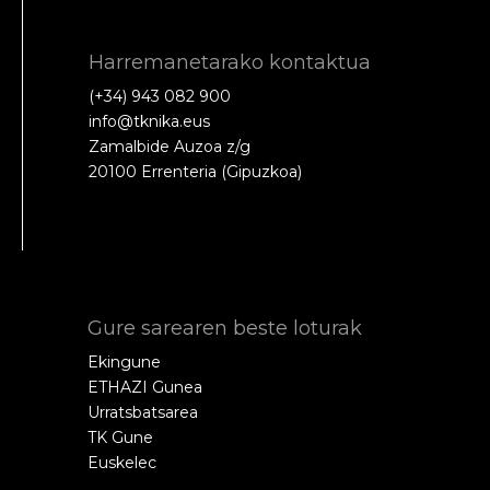
Harremanetarako kontaktua
(+34) 943 082 900
info@tknika.eus
Zamalbide Auzoa z/g
20100 Errenteria (Gipuzkoa)
Gure sarearen beste loturak
Ekingune
ETHAZI Gunea
Urratsbatsarea
TK Gune
Euskelec