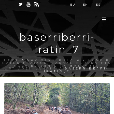
EU
EN
ES
baserriberri-
iratin_7
HOME
/
NAZIOARTEKOTZEA
/
NONDIK
DATOR ERAIKUNTZARAKO EGURRA ETA
NOLA EGITEN DIRA BASOAREN
USTIAPEN LANAK?
/ BASERRIBERRI-
IRATIN_7