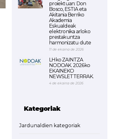
proiektuan: Don
Bosco, ESTIA eta
Akitania Berriko
Akademia
Eskualdeak
elektronika arloko
prestakuntza
harmonizatu dute
11 de ekaina de 2026
LHko ZAINTZA
NODOAK. 2026ko
EKAINEKO
NEWSLETTERRAK.
4 de ekaina de 2026
Kategoriak
Jardunaldien kategoriak