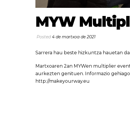
MYW Multipl
Posted
4 de martxoa de 2021
Sarrera hau beste hizkuntza hauetan da
Martxoaren 2an MYWen multiplier event
aurkezten genituen. Informazio gehiago
http://makeyourway.eu