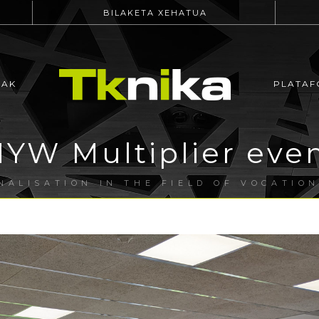
BILAKETA XEHATUA
EAK
PLATAF
YW Multiplier eve
NALISATION IN THE FIELD OF VOCATIO