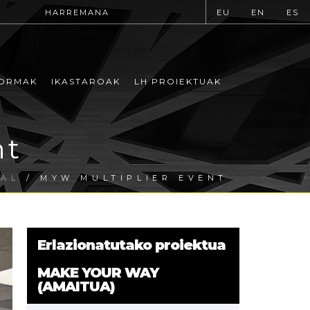
HARREMANA
EU
EN
ES
ORMAK
IKASTAROAK
LH PROIEKTUAK
nt
NAL
/ MYW MULTIPLIER EVENT
Erlazionatutako proiektua
MAKE YOUR WAY
(AMAITUA)