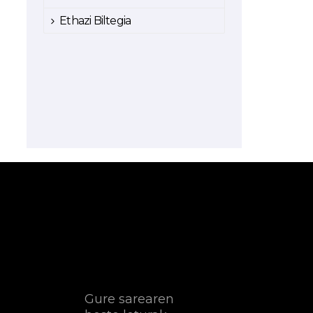
Ethazi Biltegia
Gure sarearen