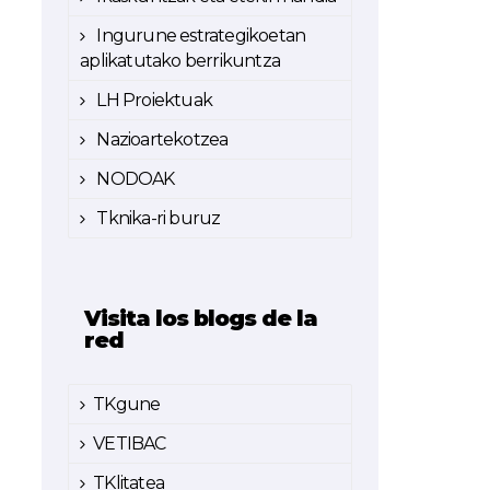
Ingurune estrategikoetan
aplikatutako berrikuntza
LH Proiektuak
Nazioartekotzea
NODOAK
Tknika-ri buruz
Visita los blogs de la
red
TKgune
VETIBAC
TKlitatea