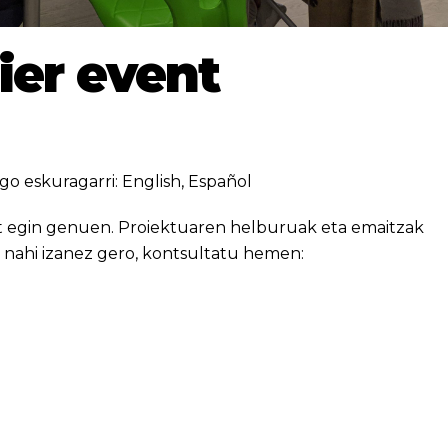
ier event
go eskuragarri:
English
,
Español
 egin genuen. Proiektuaren helburuak eta emaitzak
 nahi izanez gero, kontsultatu hemen: