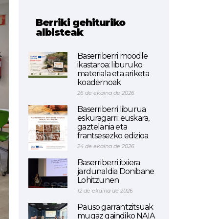
Berriki gehituriko
albisteak
Baserriberri moodle
ikastaroa: liburuko
materiala eta ariketa
koadernoak
26 de ekaina de 2026
Baserriberri liburua
eskuragarri: euskara,
gaztelania eta
frantsesezko edizioa
24 de ekaina de 2026
Baserriberri itxiera
jardunaldia Donibane
Lohitzunen
12 de ekaina de 2026
Pauso garrantzitsuak
mugaz gaindiko NAIA