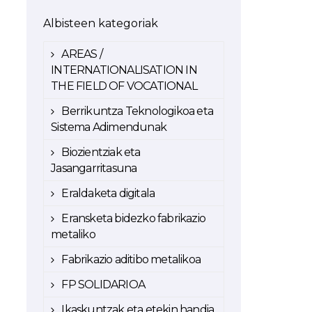
Albisteen kategoriak
AREAS /
INTERNATIONALISATION IN
THE FIELD OF VOCATIONAL
Berrikuntza Teknologikoa eta
Sistema Adimendunak
Biozientziak eta
Jasangarritasuna
Eraldaketa digitala
Eransketa bidezko fabrikazio
metaliko
Fabrikazio aditibo metalikoa
FP SOLIDARIOA
Ikaskuntzak eta etekin handia