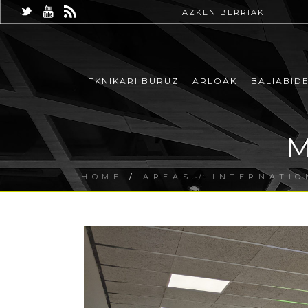
AZKEN BERRIAK
TKNIKARI BURUZ
ARLOAK
BALIABID
M
HOME
/
AREAS / INTERNATIO