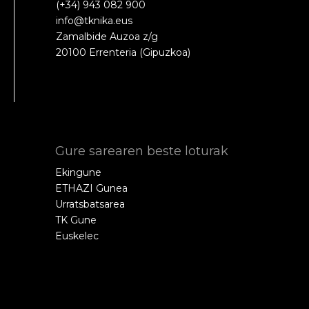
(+34) 943 082 900
info@tknika.eus
Zamalbide Auzoa z/g
20100 Errenteria (Gipuzkoa)
Gure sarearen beste loturak
Ekingune
ETHAZI Gunea
Urratsbatsarea
TK Gune
Euskelec