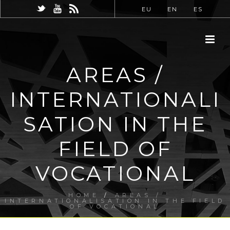
EU
EN
ES
AREAS /
INTERNATIONALI
SATION IN THE
FIELD OF
VOCATIONAL
HOME
/
AREAS /
INTERNATIONALISATION IN THE FIELD
OF VOCATIONAL