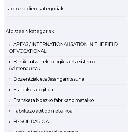
Jardunaldien kategoriak
Albisteen kategoriak
AREAS / INTERNATIONALISATION IN THE FIELD
OF VOCATIONAL
Berrikuntza Teknologikoa eta Sistema
Adimendunak
Biozientziak eta Jasangarritasuna
Eraldaketa digitala
Eransketa bidezko fabrikazio metaliko
Fabrikazio aditibo metalikoa
FP SOLIDARIOA