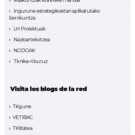
Ikaskuntzak eta etekin handia
Ingurune estrategikoetan aplikatutako
berrikuntza
LH Proiektuak
Nazioartekotzea
NODOAK
Tknika-ri buruz
Visita los blogs de la red
TKgune
VETIBAC
TKlitatea