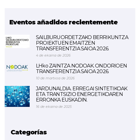
Eventos añadidos recientemente
SAILBURUORDETZAKO BERRIKUNTZA
PROIEKTUEN EMAITZEN
TRANSFERENTZIA SAIOA 2026.
4 de ekaina de 2026
LHko ZAINTZA NODOAK. ONDORIOEN
TRANSFERENTZIA SAIOA 2026.
10 de martxoa de 2026
JARDUNALDIA. ERREGAI SINTETIKOAK
ETA TRANTSIZIO ENERGETIKOAREN
ERRONKA EUSKADIN.
16 de ekaina de 2025
Categorías