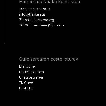
Harremanetarako kontaktua
(+34) 943 082 900
info@tknika.eus
Zamalbide Auzoa z/g
20100 Errenteria (Gipuzkoa)
Gure sarearen beste loturak
Ekingune
ETHAZI Gunea
Urratsbatsarea
TK Gune
Euskelec