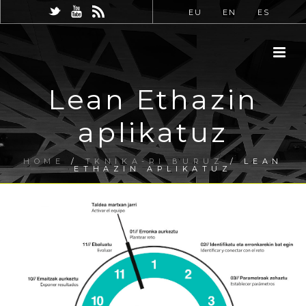
EU
EN
ES
Lean Ethazin
aplikatuz
HOME
/
TKNIKA-RI BURUZ
/ LEAN
ETHAZIN APLIKATUZ