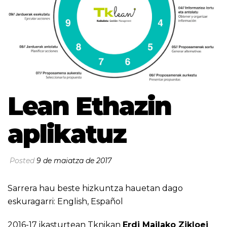
Lean Ethazin
aplikatuz
Posted
9 de maiatza de 2017
Sarrera hau beste hizkuntza hauetan dago
eskuragarri:
English
,
Español
2016-17 ikasturtean Tknikan
Erdi Mailako Zikloei