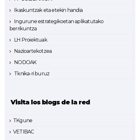
Ikaskuntzak eta etekin handia
Ingurune estrategikoetan aplikatutako
berrikuntza
LH Proiektuak
Nazioartekotzea
NODOAK
Tknika-ri buruz
Visita los blogs de la red
TKgune
VETIBAC