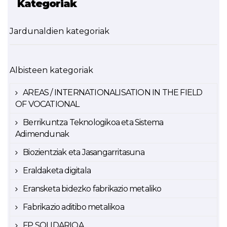
Kategoriak
Jardunaldien kategoriak
Albisteen kategoriak
AREAS / INTERNATIONALISATION IN THE FIELD
OF VOCATIONAL
Berrikuntza Teknologikoa eta Sistema
Adimendunak
Biozientziak eta Jasangarritasuna
Eraldaketa digitala
Eransketa bidezko fabrikazio metaliko
Fabrikazio aditibo metalikoa
FP SOLIDARIOA