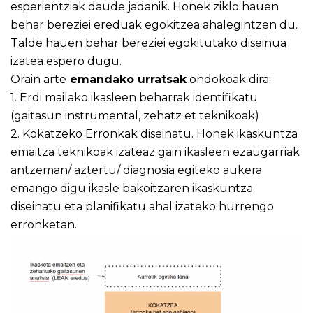
esperientziak daude jadanik. Honek ziklo hauen
behar bereziei ereduak egokitzea ahalegintzen du.
Talde hauen behar bereziei egokitutako diseinua
izatea espero dugu.
Orain arte
emandako urratsak
ondokoak dira:
1. Erdi mailako ikasleen beharrak identifikatu
(gaitasun instrumental, zehatz et teknikoak)
2. Kokatzeko Erronkak diseinatu. Honek ikaskuntza
emaitza teknikoak izateaz gain ikasleen ezaugarriak
antzeman/ aztertu/ diagnosia egiteko aukera
emango digu ikasle bakoitzaren ikaskuntza
diseinatu eta planifikatu ahal izateko hurrengo
erronketan.