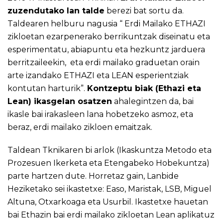
zuzendutako lan talde
berezi bat sortu da.
Taldearen helburu nagusia “ Erdi Mailako ETHAZI
zikloetan ezarpenerako berrikuntzak diseinatu eta
esperimentatu, abiapuntu eta hezkuntz jarduera
berritzaileekin, eta erdi mailako graduetan orain
arte izandako ETHAZI eta LEAN esperientziak
kontutan harturik”.
Kontzeptu biak (Ethazi eta
Lean) ikasgelan osatzen
ahalegintzen da, bai
ikasle bai irakasleen lana hobetzeko asmoz, eta
beraz, erdi mailako zikloen emaitzak.
Taldean Tknikaren bi arlok (Ikaskuntza Metodo eta
Prozesuen Ikerketa eta Etengabeko Hobekuntza)
parte hartzen dute. Horretaz gain, Lanbide
Heziketako sei ikastetxe: Easo, Maristak, LSB, Miguel
Altuna, Otxarkoaga eta Usurbil. Ikastetxe hauetan
bai Ethazin bai erdi mailako zikloetan Lean aplikatuz