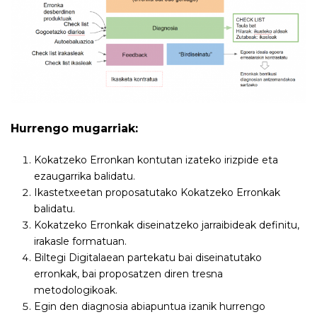
Hurrengo mugarriak:
Kokatzeko Erronkan kontutan izateko irizpide eta
ezaugarrika balidatu.
Ikastetxeetan proposatutako Kokatzeko Erronkak
balidatu.
Kokatzeko Erronkak diseinatzeko jarraibideak definitu,
irakasle formatuan.
Biltegi Digitalaean partekatu bai diseinatutako
erronkak, bai proposatzen diren tresna
metodologikoak.
Egin den diagnosia abiapuntua izanik hurrengo