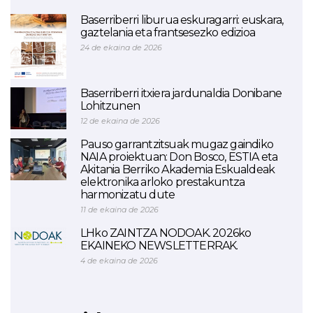
Baserriberri liburua eskuragarri: euskara,
gaztelania eta frantsesezko edizioa
24 de ekaina de 2026
Baserriberri itxiera jardunaldia Donibane
Lohitzunen
12 de ekaina de 2026
Pauso garrantzitsuak mugaz gaindiko
NAIA proiektuan: Don Bosco, ESTIA eta
Akitania Berriko Akademia Eskualdeak
elektronika arloko prestakuntza
harmonizatu dute
11 de ekaina de 2026
LHko ZAINTZA NODOAK. 2026ko
EKAINEKO NEWSLETTERRAK.
4 de ekaina de 2026