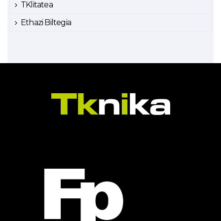
TKlitatea
Ethazi Biltegia