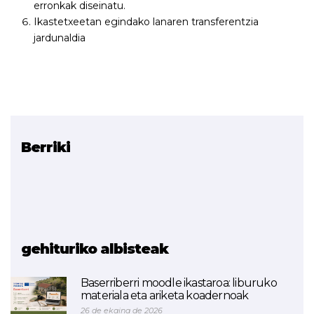
erronkak diseinatu.
Ikastetxeetan egindako lanaren transferentzia
jardunaldia
Berriki
Erlazionatutako
proiektuak
TKLEAN (Lean kultura -
Tknika eredua)
ETHAZI
gehituriko albisteak
Baserriberri moodle ikastaroa: liburuko
materiala eta ariketa koadernoak
26 de ekaina de 2026