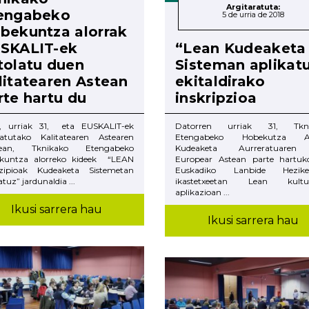
Argitaratuta:
engabeko
5 de urria de 2018
bekuntza alorrak
SKALIT-ek
“Lean Kudeaketa
tolatu duen
Sisteman aplikat
litatearen Astean
ekitaldirako
rte hartu du
inskripzioa
, urriak 31, eta EUSKALIT-ek
Datorren urriak 31, Tkni
latutako Kalitatearen Astearen
Etengabeko Hobekutza Ar
nean, Tknikako Etengabeko
Kudeaketa Aurreratuaren
kuntza alorreko kideek “LEAN
Europear Astean parte hartuk
tzipioak Kudeaketa Sistemetan
Euskadiko Lanbide Heziket
atuz” jardunaldia ...
ikastetxeetan Lean kultur
aplikazioan ...
Ikusi sarrera hau
Ikusi sarrera hau