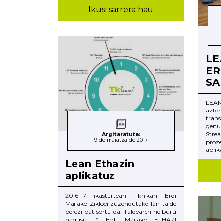
Ikusi sarrera hau
LE
ER
S
LEA
azt
tran
genu
Stre
Argitaratuta:
9 de maiatza de 2017
proz
aplika
Lean Ethazin
aplikatuz
2016-17 ikasturtean Tknikan Erdi
Mailako Zikloei zuzendutako lan talde
berezi bat sortu da. Taldearen helburu
nagusia “ Erdi Mailako ETHAZI