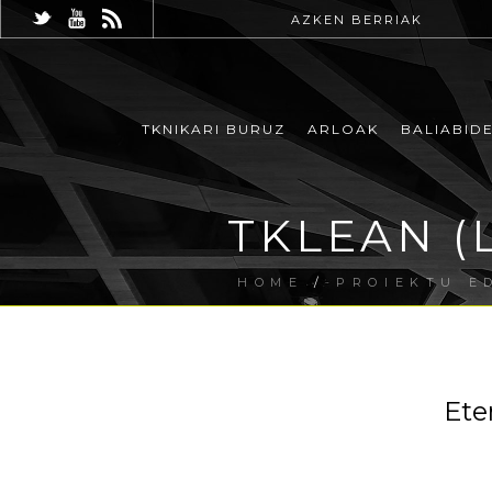
AZKEN BERRIAK
TKNIKARI BURUZ
ARLOAK
BALIABID
TKLEAN (L
HOME
/
PROIEKTU E
Ete