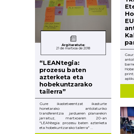
Et
Ho
EU
an
Ka
pa
Argitaratuta:
21 de martxoa de 2018
Gaur
anto
“LEANtegia:
bar
prozesu baten
Hobe
prin
azterketa eta
aplik
hobekuntzarako
tailerra”
Gure ikastetxeentzat ikasturte
honetarako antolaturiko
transferentzia jardueren planarekin
jarraituz, martxoaren 20-an
"LEANtegia: prozesu baten azterketa
eta hobekuntzarako tailerra" ...