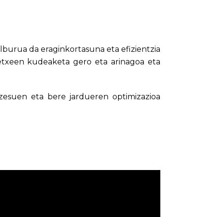
rua da eraginkortasuna eta efizientzia
tetxeen kudeaketa gero eta arinagoa eta
ozesuen eta bere jardueren optimizazioa