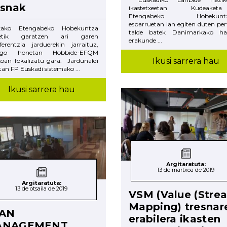
esnak
ikastetxeetan Kudeaketa
Etengabeko Hobekuntz
esparruetan lan egiten duten pe
kako Etengabeko Hobekuntza
talde batek Danimarkako ha
rretik garatzen ari garen
erakunde ...
ferentzia jarduerekin jarraituz,
ingo honetan Hobbide-EFQM
Ikusi sarrera hau
oan fokalizatu gara. Jardunaldi
an FP Euskadi sistemako ...
Ikusi sarrera hau
Argitaratuta:
13 de martxoa de 2019
Argitaratuta:
13 de otsaila de 2019
VSM (Value (Stre
Mapping) tresnar
AN
erabilera ikasten
ANAGEMENT