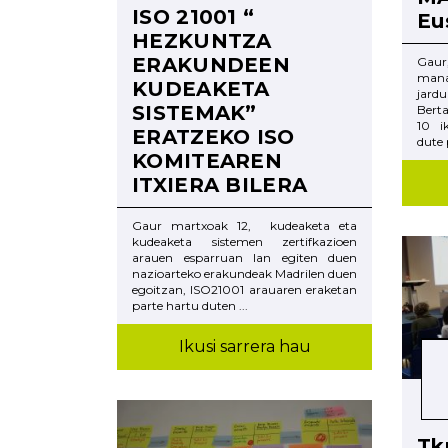
ISO 21001 “
Eu
HEZKUNTZA
ERAKUNDEEN
Gau
man
KUDEAKETA
jard
SISTEMAK”
Bert
10 i
ERATZEKO ISO
dute p
KOMITEAREN
ITXIERA BILERA
Gaur martxoak 12, kudeaketa eta
kudeaketa sistemen zertifkazioen
arauen esparruan lan egiten duen
nazioarteko erakundeak Madrilen duen
egoitzan, ISO21001 arauaren eraketan
parte hartu duten ...
Ikusi sarrera hau
Tk