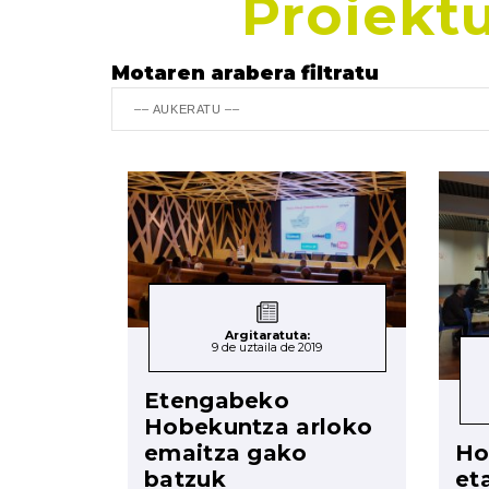
Proiektu
Motaren arabera filtratu
Argitaratuta:
9 de uztaila de 2019
Etengabeko
Hobekuntza arloko
Ho
emaitza gako
et
batzuk