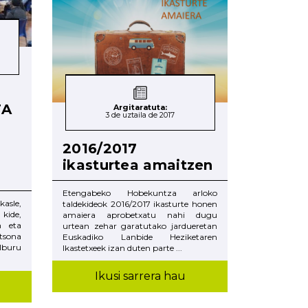
TA
Argitaratuta:
3 de uztaila de 2017
2016/2017
ikasturtea amaitzen
Etengabeko Hobekuntza arloko
kasle,
taldekideok 2016/2017 ikasturte honen
ide,
amaiera aprobetxatu nahi dugu
n eta
urtean zehar garatutako jardueretan
tsona
Euskadiko Lanbide Heziketaren
elburu
Ikastetxeek izan duten parte ...
Ikusi sarrera hau