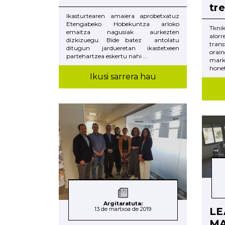
tr
Ikasturtearen amaiera aprobetxatuz
Etengabeko Hobekuntza arloko
Tkni
emaitza nagusiak aurkezten
alo
dizkizuegu. Bide batez antolatu
trans
ditugun jardueretan ikastetxeen
ora
partehartzea eskertu nahi ...
mark
honet
Ikusi sarrera hau
Argitaratuta:
13 de martxoa de 2019
LE
M