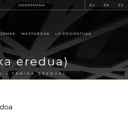
HARREMANA
EU
EN
ES
ORMAK
IKASTAROAK
LH PROIEKTUAK
ka eredua)
A – TKNIKA EREDUA)
odoa