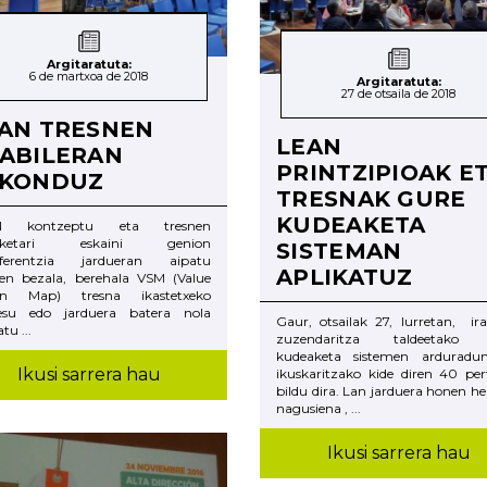
Argitaratuta:
6 de martxoa de 2018
Argitaratuta:
27 de otsaila de 2018
AN TRESNEN
LEAN
ABILERAN
PRINTZIPIOAK E
AKONDUZ
TRESNAK GURE
KUDEAKETA
N kontzeptu eta tresnen
erketari eskaini genion
SISTEMAN
sferentzia jardueran aipatu
APLIKATUZ
en bezala, berehala VSM (Value
an Map) tresna ikastetxeko
esu edo jarduera batera nola
Gaur, otsailak 27, Iurretan, ira
tu ...
zuzendaritza taldeetako k
kudeaketa sistemen arduradu
Ikusi sarrera hau
ikuskaritzako kide diren 40 per
bildu dira. Lan jarduera honen h
nagusiena , ...
Ikusi sarrera hau