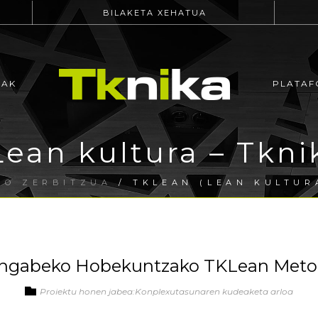
BILAKETA XEHATUA
EAK
PLATAF
ean kultura – Tkni
DO ZERBITZUA
/ TKLEAN (LEAN KULTUR
ngabeko Hobekuntzako TKLean Met
Proiektu honen jabea:Konplexutasunaren kudeaketa arloa