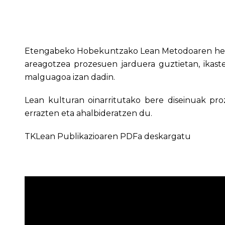
Etengabeko Hobekuntzako Lean Metodoaren helbu
areagotzea prozesuen jarduera guztietan, ikas
malguagoa izan dadin.
Lean kulturan oinarritutako bere diseinuak pr
errazten eta ahalbideratzen du.
TKLean Publikazioaren PDFa deskargatu