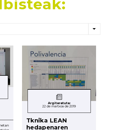
lbisteak:
Argitaratuta:
22 de martxoa de 2019
Tknika LEAN
etan
hedapenaren
tako