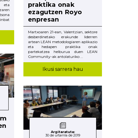
praktika onak
 eta
aren
ezagutzen Royo
rtsona
enpresan
inbat
Martxoaren 21-ean, Valentzian, sektore
desberdinetako erakunde liderren
artean LEAN metodologiaren aplikazio
eta hedapen praktika onak
partekatzea helburua duen LEAN
Community-ak antolaturiko ...
Ikusi sarrera hau
am
en
Argitaratuta:
30 de urtarrila de 2019