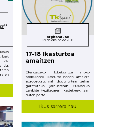
uz”
Argitaratuta:
29 de ekaina de 2018
kako
17-18 Ikasturtea
loak
amaitzen
 24.
o du.
aren
Etengabeko Hobekuntza arloko
aren
taldekideok ikasturte honen amaiera
aprobetxatu nahi dugu urtean zehar
garatutako jardueretan Euskadiko
Lanbide Heziketaren Ikastetxeek izan
duten parte ...
Ikusi sarrera hau