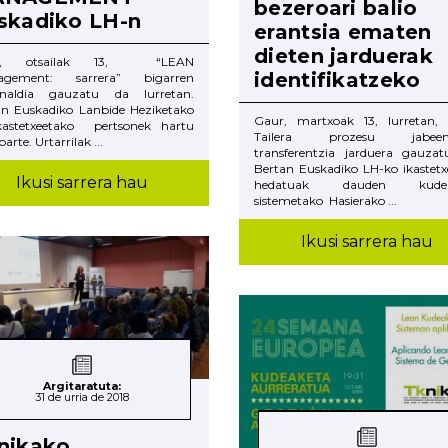
bezeroari balio
skadiko LH-n
erantsia ematen
dieten jarduerak
r, otsailak 13, “LEAN
identifikatzeko
agement: sarrera” bigarren
unaldia gauzatu da Iurretan.
an Euskadiko Lanbide Heziketako
Gaur, martxoak 13, Iurretan,
kastetxeetako pertsonek hartu
Tailera prozesu jabeent
arte. Urtarrilak ...
transferentzia jarduera gauzat
Bertan Euskadiko LH-ko ikastetx
Ikusi sarrera hau
hedatuak dauden kudea
sistemetako Hasierako ...
Ikusi sarrera hau
Argitaratuta:
31 de urria de 2018
nikako