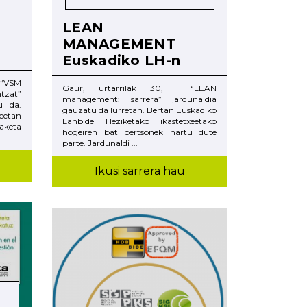
LEAN
MANAGEMENT
Euskadiko LH-n
 “VSM
Gaur, urtarrilak 30, “LEAN
zat”
management: sarrera” jardunaldia
u da.
gauzatu da Iurretan. Bertan Euskadiko
eetan
Lanbide Heziketako ikastetxeetako
keta
hogeiren bat pertsonek hartu dute
parte. Jardunaldi ...
Ikusi sarrera hau