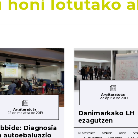
 honi lotutako a
Argitaratuta:
1 de apirila de 2019
Argitaratuta:
Danimarkako LH
22 de maiatza de 2019
ezagutzen
bbide: Diagnosia
Martxoko azken aste hon
a autoebaluazio
Euskadiko Lanbide Hezike