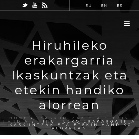
EU
EN
ES
Hiruhileko
erakargarria
Ikaskuntzak eta
etekin handiko
alorrean
HOME
/
IKASKUNTZAK ETA ETEKIN
HANDIA
/ HIRUHILEKO ERAKARGARRIA
IKASKUNTZAK ETA ETEKIN HANDIKO
ALORREAN