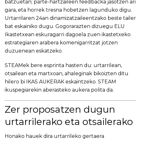
batzuetan; parte-hartzaileen feedbacka jasotzen ari
gara, eta horrek tresna hobetzen lagunduko digu.
Urtarrilaren 24an dinamizatzaileentzako beste tailer
bat eskainiko dugu. Gogorarazten dizuegu ELU
Ikastetxean eskuragarri dagoela zuen ikastetxeko
estrategiaren arabera komenigarritzat jotzen
duzuenean eskatzeko.
STEAM
ek bere esprinta hasten du: urtarrilean,
otsailean eta martxoan, ahaleginak bikoizten ditu
hilero bi IKAS AUKERAK eskaintzeko. STEAM
ikuspegiarekin aberasteko aukera polita da.
Zer proposatzen dugun
urtarrilerako eta otsailerako
Honako
hauek dira urtarrileko gertaera