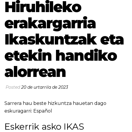
Hiruhileko
erakargarria
Ikaskuntzak eta
etekin handiko
alorrean
Posted
20 de urtarrila de 2023
Sarrera hau beste hizkuntza hauetan dago
eskuragarri:
Español
Eskerrik asko IKAS