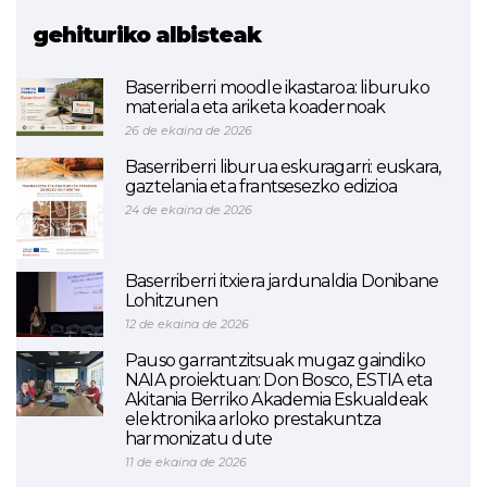
gehituriko albisteak
Baserriberri moodle ikastaroa: liburuko
materiala eta ariketa koadernoak
26 de ekaina de 2026
Baserriberri liburua eskuragarri: euskara,
gaztelania eta frantsesezko edizioa
24 de ekaina de 2026
Baserriberri itxiera jardunaldia Donibane
Lohitzunen
12 de ekaina de 2026
Pauso garrantzitsuak mugaz gaindiko
NAIA proiektuan: Don Bosco, ESTIA eta
Akitania Berriko Akademia Eskualdeak
elektronika arloko prestakuntza
harmonizatu dute
11 de ekaina de 2026