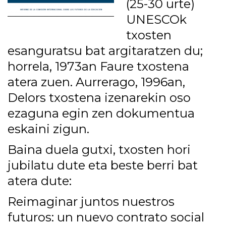
(25-30 urte)
UNESCOk
txosten
esanguratsu bat argitaratzen du;
horrela, 1973an
Faure txostena
atera zuen. Aurrerago, 1996an,
Delors txostena izenarekin oso
ezaguna egin zen dokumentua
eskaini zigun.
Baina duela gutxi, txosten hori
jubilatu dute eta beste berri bat
atera dute:​​​​​​​
Reimaginar juntos nuestros
futuros: un nuevo contrato social