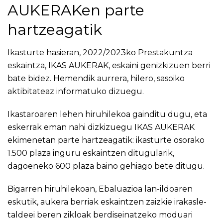
AUKERAKen parte
hartzeagatik
Ikasturte hasieran,
2022/2023ko Prestakuntza
eskaintza, IKAS AUKERAK, eskaini genizkizuen berri
bate bidez
. Hemendik aurrera, hilero, sasoiko
aktibitateaz informatuko dizuegu.
Ikastaroaren lehen hiruhilekoa gainditu dugu, eta
eskerrak eman nahi dizkizuegu IKAS AUKERAK
ekimenetan parte hartzeagatik: ikasturte osorako
1.500 plaza inguru eskaintzen ditugularik,
dagoeneko 600 plaza baino gehiago bete ditugu.
Bigarren hiruhilekoan,
Ebaluazioa
lan-ildoaren
eskutik, aukera berriak eskaintzen zaizkie irakasle-
taldeei beren zikloak berdiseinatzeko moduari