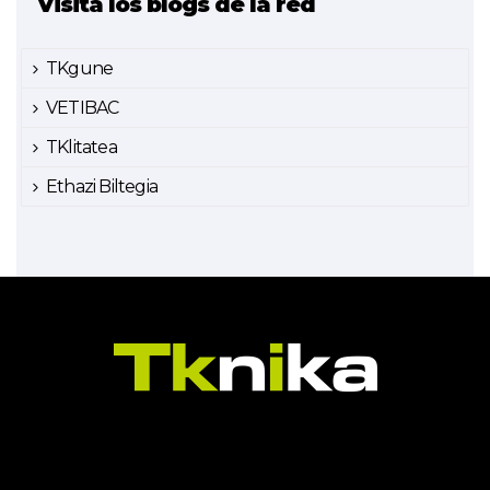
Visita los blogs de la red
TKgune
VETIBAC
TKlitatea
Ethazi Biltegia