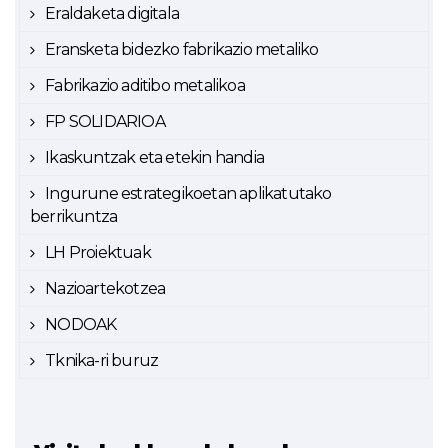
Eraldaketa digitala
Eransketa bidezko fabrikazio metaliko
Fabrikazio aditibo metalikoa
FP SOLIDARIOA
Ikaskuntzak eta etekin handia
Ingurune estrategikoetan aplikatutako
berrikuntza
LH Proiektuak
Nazioartekotzea
NODOAK
Tknika-ri buruz