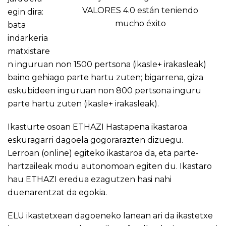
VALORES 4.0 están teniendo
egin dira:
mucho éxito
bata
indarkeria
matxistare
n inguruan non 1500 pertsona (ikasle+ irakasleak)
baino gehiago parte hartu zuten; bigarrena, giza
eskubideen inguruan non 800 pertsona inguru
parte hartu zuten (ikasle+ irakasleak).
Ikasturte osoan
ETHAZI Hastapena
ikastaroa
eskuragarri dagoela gogorarazten dizuegu.
Lerroan (online) egiteko ikastaroa da, eta parte-
hartzaileak modu autonomoan egiten du. Ikastaro
hau ETHAZI eredua ezagutzen hasi nahi
duenarentzat da egokia.
ELU ikastetxean
dagoeneko lanean ari da ikastetxe