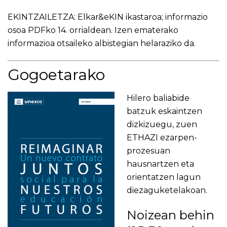
EKINTZAILETZA: Elkar&eKIN ikastaroa; informazio
osoa PDFko 14. orrialdean. Izen ematerako
informazioa otsaileko albistegian helaraziko da.
Gogoetarako
Hilero baliabide
batzuk eskaintzen
dizkizuegu, zuen
ETHAZI ezarpen-
prozesuan
hausnartzen eta
orientatzen lagun
diezaguketelakoan.
Noizean behin