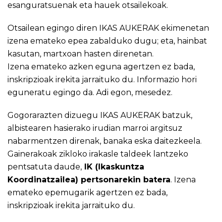
esanguratsuenak
eta
hauek otsailekoak
.
Otsailean egingo diren IKAS AUKERAK ekimenetan
izena emateko epea zabalduko dugu; eta, hainbat
kasutan, martxoan hasten direnetan.
Izena emateko azken eguna agertzen ez bada,
inskripzioak irekita jarraituko du. Informazio hori
eguneratu egingo da. Adi egon, mesedez.
Gogorarazten dizuegu IKAS AUKERAK batzuk,
albistearen hasierako irudian marroi argitsuz
nabarmentzen direnak, banaka eska daitezkeela.
Gainerakoak zikloko irakasle taldeek lantzeko
pentsatuta daude,
IK (Ikaskuntza
Koordinatzailea) pertsonarekin batera
. Izena
emateko epemugarik agertzen ez bada,
inskripzioak irekita jarraituko du.