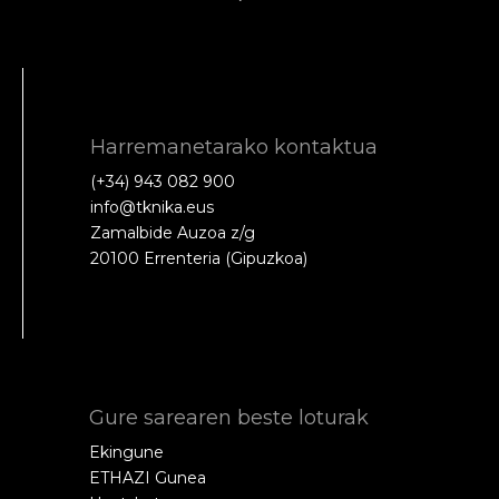
Harremanetarako kontaktua
(+34) 943 082 900
info@tknika.eus
Zamalbide Auzoa z/g
20100 Errenteria (Gipuzkoa)
Gure sarearen beste loturak
Ekingune
ETHAZI Gunea