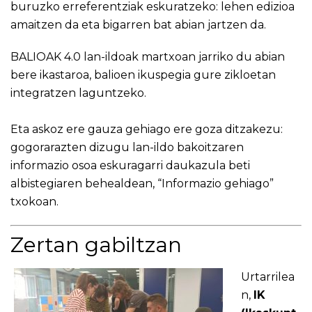
buruzko erreferentziak eskuratzeko: lehen edizioa
amaitzen da eta bigarren bat abian jartzen da.
BALIOAK 4.0
lan-ildoak martxoan jarriko du abian
bere ikastaroa, balioen ikuspegia gure zikloetan
integratzen laguntzeko.
Eta askoz ere gauza gehiago ere goza ditzakezu:
gogorarazten dizugu lan-ildo bakoitzaren
informazio osoa eskuragarri daukazula beti
albistegiaren behealdean, “Informazio gehiago”
txokoan.
Zertan gabiltzan
Urtarrilea
n,
IK