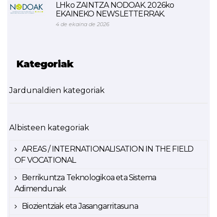
LHko ZAINTZA NODOAK. 2026ko
EKAINEKO NEWSLETTERRAK.
4 de ekaina de 2026
Kategoriak
Jardunaldien kategoriak
Albisteen kategoriak
AREAS / INTERNATIONALISATION IN THE FIELD
OF VOCATIONAL
Berrikuntza Teknologikoa eta Sistema
Adimendunak
Biozientziak eta Jasangarritasuna