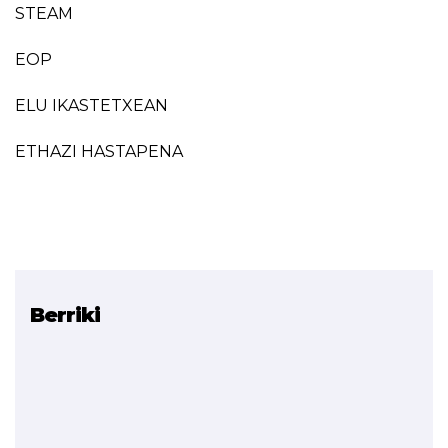
STEAM
EOP
ELU IKASTETXEAN
ETHAZI HASTAPENA
Berriki
Erlazionatutako
proiektuak
ETHAZI
Aldaketa metodologikora
bideraturiko
prestakuntza-programak