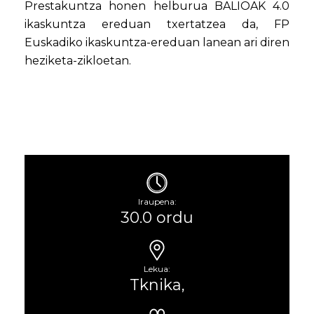
Prestakuntza honen helburua BALIOAK 4.0
ikaskuntza ereduan txertatzea da, FP
Euskadiko ikaskuntza-ereduan lanean ari diren
heziketa-zikloetan.
Iraupena:
30.0 ordu
Lekua:
Tknika,