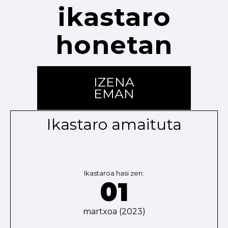
ikastaro
honetan
IZENA
EMAN
Ikastaro amaituta
Ikastaroa hasi zen:
01
martxoa (2023)