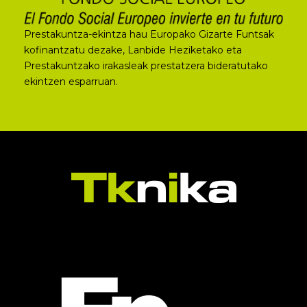
Prestakuntza-ekintza hau Europako Gizarte Funtsak
kofinantzatu dezake, Lanbide Heziketako eta
Prestakuntzako irakasleak prestatzera bideratutako
ekintzen esparruan.