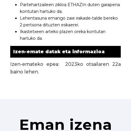
Partehartzaileen zikloa ETHAZIn duten garapena
kontutan hartuko da.
Lehentasuna emango zaie irakasle-talde bereko
2 pertsona dituzten eskaerei.
Ikastetxeen arteko plazen oreka kontutan
hartuko da.
Izen-emate datak eta informazioa
Izen-emateko epea: 2023ko otsailaren 22a
baino lehen.
Eman izena