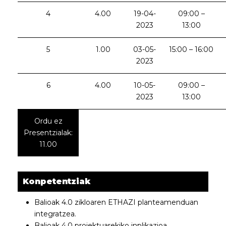
4
4.00
19-04-
09:00 –
2023
13:00
5
1.00
03-05-
15:00 – 16:00
2023
6
4.00
10-05-
09:00 –
2023
13:00
Ordu ez
Presentzialak:
11.00
Konpetentziak
Balioak 4.0 zikloaren ETHAZI planteamenduan
integratzea.
Balioak 4.0 proiektuarekiko inplikazioa.