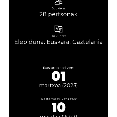
Edukiera:
28 pertsonak
Hizkuntza
Elebiduna: Euskara, Gaztelania
Ikastaroa hasi zen:
01
martxoa (2023)
Ikastaroa bukatu zen:
10
maiatza (2023)