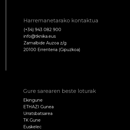
Harremanetarako kontaktua
(+34) 943 082 900
info@tknika.eus
Zamalbide Auzoa z/g
20100 Errenteria (Gipuzkoa)
Gure sarearen beste loturak
Ekingune
ETHAZI Gunea
Urratsbatsarea
TK Gune
Euskelec