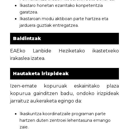
Ikastaro honetan ezarritako konpetentzia
garatzea.
Ikastaroan modu aktiboan parte hartzea eta
jarduera guztiak entregatzea.
Baldintzak
EAEko Lanbide Heziketako ikastetxeko
irakaslea izatea.
Hautaketa irizpideak
Izen-emate kopuruak eskainitako plaza
kopurua gainditzen badu, ondoko irizpideak
jarraituz aukeraketa egingo da:
Ikaskuntza koordinatzaile programan parte
hartzen duten zentroei lehentasuna emango
zaie.