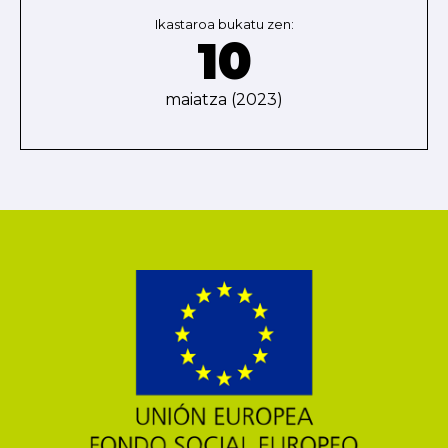
Ikastaroa bukatu zen:
10
maiatza (2023)