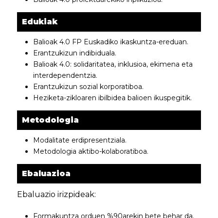
Edukiak
Balioak 4.0 FP Euskadiko ikaskuntza-ereduan.
Erantzukizun indibiduala.
Balioak 4.0
: solidaritatea, inklusioa, ekimena eta
interdependentzia.
Erantzukizun sozial korporatiboa.
Heziketa-zikloaren ibilbidea balioen ikuspegitik.
Metodologia
Modalitate erdipresentziala.
Metodologia aktibo-kolaboratiboa.
Ebaluazioa
Ebaluazio irizpideak:
Formakuntza orduen %90arekin bete behar da.