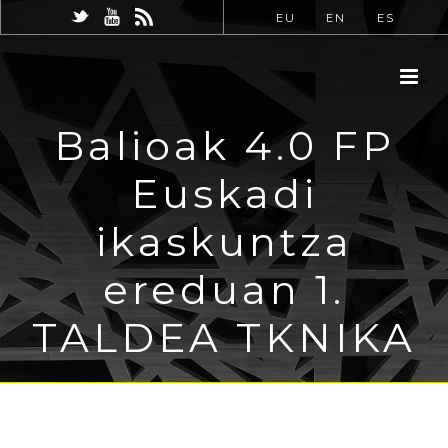
EU
EN
ES
Balioak 4.0 FP
Euskadi
ikaskuntza
ereduan 1.
TALDEA TKNIKA