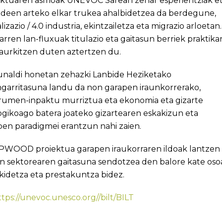
ektuaren asmoak UNEVOC Sarean zehar esperientziak e
kideen arteko elkar trukea ahalbidetzea da berdegune,
alizazio / 4.0 industria, ekintzailetza eta migrazio arloetan.
rren lan-fluxuak titulazio eta gaitasun berriek praktika
 aurkitzen duten aztertzen du.
unaldi honetan zehazki Lanbide Heziketako
ngarritasuna landu da non garapen iraunkorrerako,
rumen-inpaktu murriztua eta ekonomia eta gizarte
ogikoago batera joateko gizartearen eskakizun eta
pen paradigmei erantzun nahi zaien.
WOOD proiektua garapen iraukorraren ildoak lantzen
n sektorearen gaitasuna sendotzea den balore kate oso
kidetza eta prestakuntza bidez.
ttps://unevoc.unesco.org//bilt/BILT