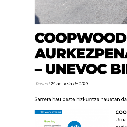
COOPWOOD 
AURKEZPENA
– UNEVOC BI
Posted
25 de urria de 2019
Sarrera hau beste hizkuntza hauetan da
CO
Urri