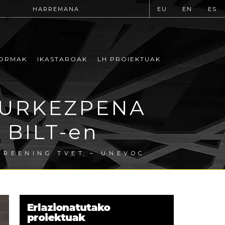
HARREMANA
EU
EN
ES
ORMAK
IKASTAROAK
LH PROIEKTUAK
AURKEZPENA
BILT-en
REENING TVET – UNEVOC
Erlazionatutako
proiektuak