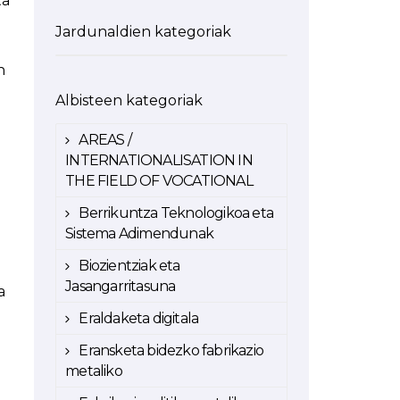
ta
Jardunaldien kategoriak
n
Albisteen kategoriak
AREAS /
INTERNATIONALISATION IN
THE FIELD OF VOCATIONAL
Berrikuntza Teknologikoa eta
Sistema Adimendunak
Biozientziak eta
Jasangarritasuna
a
Eraldaketa digitala
Eransketa bidezko fabrikazio
metaliko