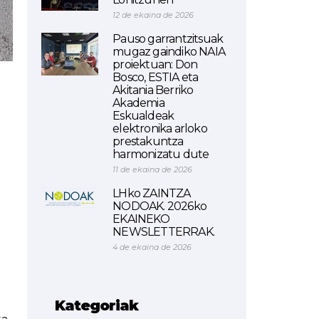
12 de ekaina de 2026
Pauso garrantzitsuak
mugaz gaindiko NAIA
proiektuan: Don
Bosco, ESTIA eta
Akitania Berriko
Akademia
Eskualdeak
elektronika arloko
prestakuntza
harmonizatu dute
11 de ekaina de 2026
LHko ZAINTZA
NODOAK. 2026ko
EKAINEKO
NEWSLETTERRAK.
4 de ekaina de 2026
Kategoriak