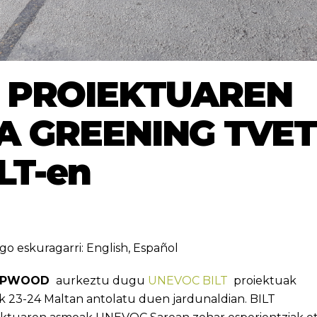
PROIEKTUAREN
 GREENING TVET
LT-en
go eskuragarri:
English
,
Español
OPWOOD
aurkeztu dugu
UNEVOC BILT
proiektuak
ak 23-24 Maltan antolatu duen jardunaldian. BILT