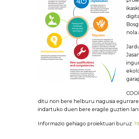
proi
ikas
digit
Bosga
nola
Jard
Jasa
ingu
ekol
gara
COOP
ditu non bere helburu nagusia egurrare
indartuko duen bere eragile guztien lan
Informazio gehiago proiektuari buruz
h