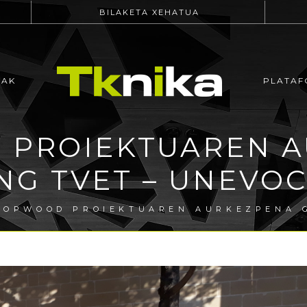
BILAKETA XEHATUA
EAK
PLATAF
PROIEKTUAREN 
NG TVET – UNEVOC 
OOPWOOD PROIEKTUAREN AURKEZPENA G