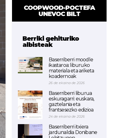
COOPWOOD-POCTEFA
UNEVOC BILT
Berriki gehituriko
albisteak
Baserriberri moodle
ikastaroa: liburuko
materiala eta ariketa
koadernoak
26 de ekaina de 2026
Baserriberri liburua
eskuragarri: euskara,
gaztelania eta
frantsesezko edizioa
24 de ekaina de 2026
Baserriberri itxiera
jardunaldia Donibane
Lohitzunen