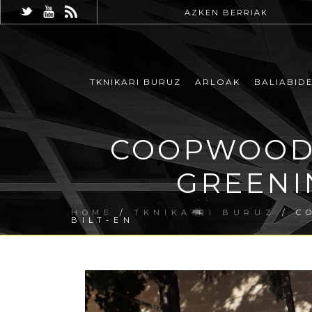
AZKEN BERRIAK
TKNIKARI BURUZ
ARLOAK
BALIABID
COOPWOOD 
GREENI
HOME
/
TKNIKA-RI BURUZ
/ C
BILT-EN