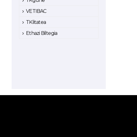
TKgune
VETIBAC
TKlitatea
Ethazi Biltegia