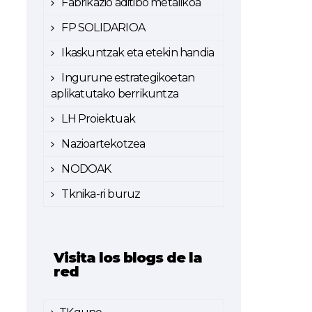
Fabrikazio aditibo metalikoa
FP SOLIDARIOA
Ikaskuntzak eta etekin handia
Ingurune estrategikoetan
aplikatutako berrikuntza
LH Proiektuak
Nazioartekotzea
NODOAK
Tknika-ri buruz
Visita los blogs de la
red