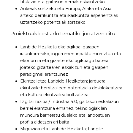
titulazio eta gaitasun berriak eskaintzeko.
Aukerak sortzeko eta Europa, Afrika eta Asia
arteko berrikuntza eta ikaskuntza esperientziak
uztartzeko potentziak sortzeko
Proiektuak bost arlo tematiko jorratzen ditu;
Lanbide Heziketa ekologikoa; garapen
iraunkorrerako, ingurumen-inpaktu murriztua eta
ekonomia eta gizarte ekologikoago batera
joateko gizartearen eskakizun eta garapen
paradigmei erantzunez
Ekintzailetza Lanbide Heziketan; jarduera
ekintzaile berritzaileen potentziala desblokeatzea
eta kultura ekintzailea bultzatzea
Digitalizazioa / Industria 4.0; gaitasun eskakizun
berriei erantzuna emanez, teknologiak lan
mundura barneratu duelako eta lanpostuen
profila aldatzen ari baita
Migrazioa eta Lanbide Heziketa; Langile