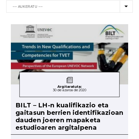
Argitaratuta:
30 de azaroa de 2020
BILT – LH-n kualifikazio eta
gaitasun berrien identifikazioan
dauden joeren mapaketa
estudioaren argitalpena