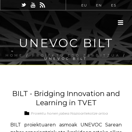
EU
EN
ES
UNEVOC BILT
HOME
/
PROIEKTU EDO ZERBITZUA
/
UNEVOC BILT
BILT - Bridging Innovation and
Learning in TVET
Proiektu honen jabea:Nazioartekotze arloa
BILT proiektuaren asmoak UNEVOC Sarean