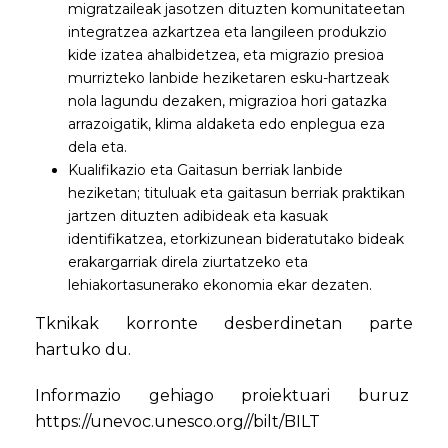
migratzaileak jasotzen dituzten komunitateetan
integratzea azkartzea eta langileen produkzio
kide izatea ahalbidetzea, eta migrazio presioa
murrizteko lanbide heziketaren esku-hartzeak
nola lagundu dezaken, migrazioa hori gatazka
arrazoigatik, klima aldaketa edo enplegua eza
dela eta.
Kualifikazio eta Gaitasun berriak lanbide
heziketan; tituluak eta gaitasun berriak praktikan
jartzen dituzten adibideak eta kasuak
identifikatzea, etorkizunean bideratutako bideak
erakargarriak direla ziurtatzeko eta
lehiakortasunerako ekonomia ekar dezaten.
Tknikak korronte desberdinetan parte
hartuko du.
Informazio gehiago proiektuari buruz
https://unevoc.unesco.org//bilt/BILT