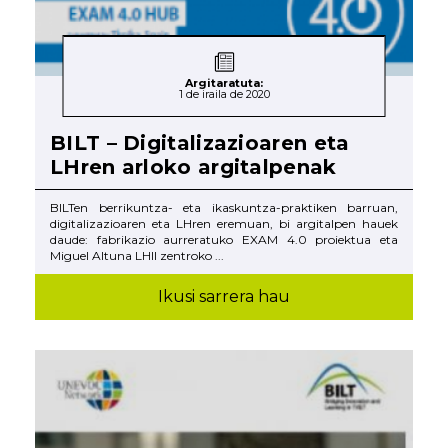
Argitaratuta:
1 de iraila de 2020
BILT – Digitalizazioaren eta
LHren arloko argitalpenak
BILTen berrikuntza- eta ikaskuntza-praktiken barruan,
digitalizazioaren eta LHren eremuan, bi argitalpen hauek
daude: fabrikazio aurreratuko EXAM 4.0 proiektua eta
Miguel Altuna LHII zentroko ...
Ikusi sarrera hau