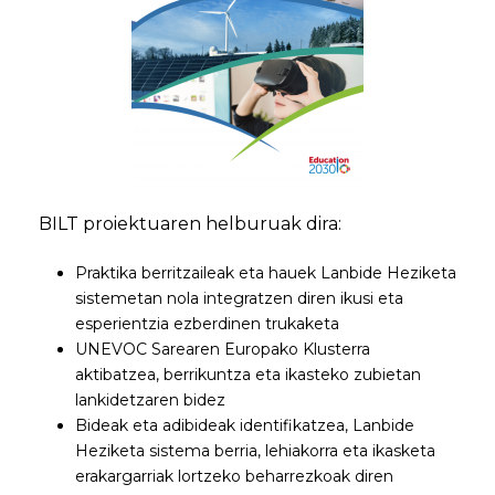
BILT proiektuaren helburuak dira:
Praktika berritzaileak eta hauek Lanbide Heziketa
sistemetan nola integratzen diren ikusi eta
esperientzia ezberdinen trukaketa
UNEVOC Sarearen Europako Klusterra
aktibatzea, berrikuntza eta ikasteko zubietan
lankidetzaren bidez
Bideak eta adibideak identifikatzea, Lanbide
Heziketa sistema berria, lehiakorra eta ikasketa
erakargarriak lortzeko beharrezkoak diren