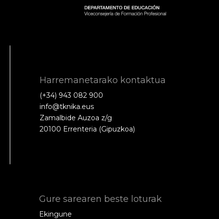
Harremanetarako kontaktua
(+34) 943 082 900
info@tknika.eus
Zamalbide Auzoa z/g
20100 Errenteria (Gipuzkoa)
Gure sarearen beste loturak
Ekingune