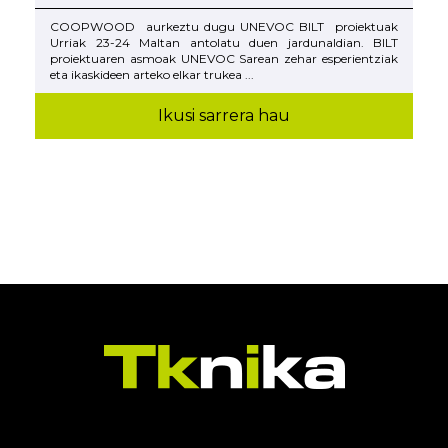
COOPWOOD aurkeztu dugu UNEVOC BILT proiektuak
Urriak 23-24 Maltan antolatu duen jardunaldian. BILT
proiektuaren asmoak UNEVOC Sarean zehar esperientziak
eta ikaskideen arteko elkar trukea ...
Ikusi sarrera hau