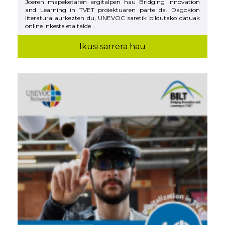
Joeren mapeketaren argitalpen hau Bridging Innovation
and Learning in TVET proiektuaren parte da. Dagokion
literatura aurkezten du, UNEVOC saretik bildutako datuak
online inkesta eta talde ...
Ikusi sarrera hau