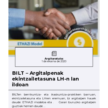
Argitaratuta:
1 de ekaina de 2020
BILT – Argitalpenak
ekintzailetasuna LH-n lan
ildoan
BILTen berrikuntza- eta ikaskuntza-praktiken barruan,
ekintzailetasuna eta LHren eremuan, bi argitalpen hauek
daude: ETHAZI modeloa eta . Gaiari buruzko argitalpen
guztiak hemen daude ...