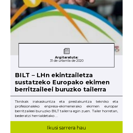
Argitaratuta:
31 de urtarrila de 2020
BILT – LHn ekintzailetza
sustatzeko Europako ekimen
berritzaileei buruzko tailerra
Tknikak irakaskuntza eta prestakuntza tekniko eta
profesionaleko enpresa-ekimenerako ekimen europar
berritzaileei buruzko BILT tailerra egin zuen. Tailer horretan,
bederatzi herrialdetako ...
Ikusi sarrera hau