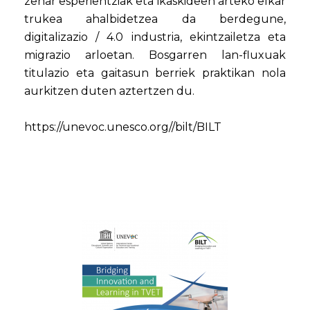
zehar esperientziak eta ikaskideen arteko elkar
trukea ahalbidetzea da berdegune,
digitalizazio / 4.0 industria, ekintzailetza eta
migrazio arloetan. Bosgarren lan-fluxuak
titulazio eta gaitasun berriek praktikan nola
aurkitzen duten aztertzen du.
https://unevoc.unesco.org//bilt/BILT