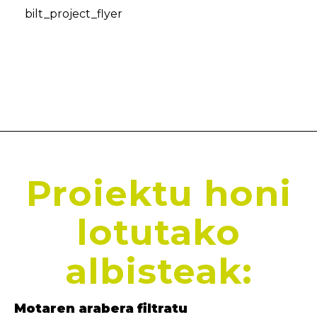
bilt_project_flyer
Proiektu honi
lotutako
albisteak:
Motaren arabera filtratu