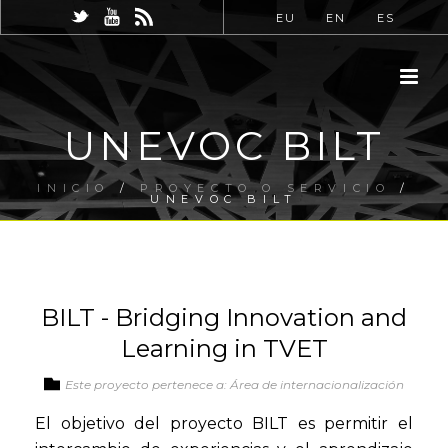
EU
EN
ES
UNEVOC BILT
INICIO
/
PROYECTO O SERVICIO
/
UNEVOC BILT
BILT - Bridging Innovation and
Learning in TVET
Este proyecto pertenece a: Área de internacionalización
El objetivo del proyecto BILT es permitir el