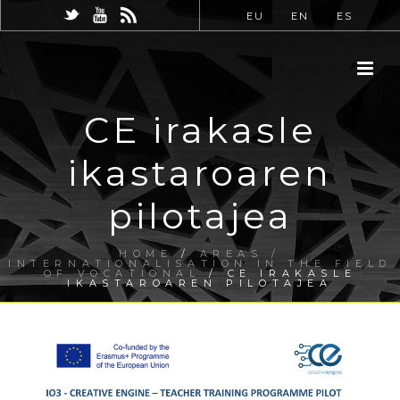
EU
EN
ES
CE irakasle
ikastaroaren
pilotajea
HOME
/
AREAS /
INTERNATIONALISATION IN THE FIELD
OF VOCATIONAL
/ CE IRAKASLE
IKASTAROAREN PILOTAJEA