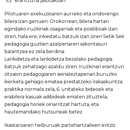
“Ez” erantzuna jasotakoan.
Pilotuaren exekuzioaren aurreko eta ondorengo
bilera izan genuen. Orokorrean, bilera hartan
egindako iruzkinak osagarriak eta positiboak izan
ziren, hala ere, inkestatu batzuk izan ziren 5etik 5ek
pedagogia guztien azalpenaren sakontasun
balantzea ez zela berdina.
Lankidetza eta lankidetza bezalako pedagogia
batzuk zehatzago azaldu ziren. Iruzkinari erantzun
zitzaion pedagogiaren seinaleztapenari buruzko
ikerketa gehiago ematea prestatzeko irakaskuntza
praktika normala zela, 6. unitateko bideoek eta
erabilera kasuak adibideak ematen zituztela,
pedagogia horiek oinarritzat hartuta, eta
hautemandako hutsuneak betez.
Ikastaroaren helburuak partehartzaileen eritziz