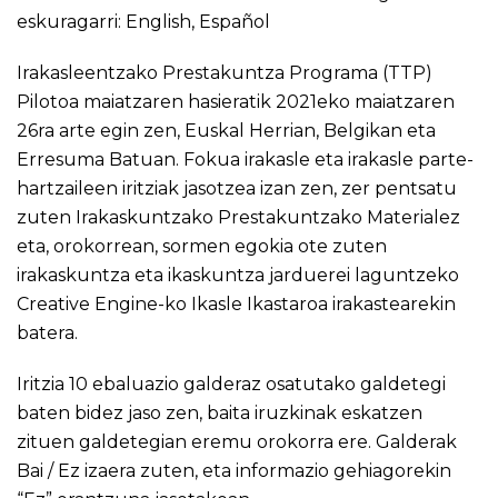
eskuragarri:
English
,
Español
Irakasleentzako Prestakuntza Programa (TTP)
Pilotoa maiatzaren hasieratik 2021eko maiatzaren
26ra arte egin zen, Euskal Herrian, Belgikan eta
Erresuma Batuan. Fokua irakasle eta irakasle parte-
hartzaileen iritziak jasotzea izan zen, zer pentsatu
zuten Irakaskuntzako Prestakuntzako Materialez
eta, orokorrean, sormen egokia ote zuten
irakaskuntza eta ikaskuntza jarduerei laguntzeko
Creative Engine-ko Ikasle Ikastaroa irakastearekin
batera.
Iritzia 10 ebaluazio galderaz osatutako galdetegi
baten bidez jaso zen, baita iruzkinak eskatzen
zituen galdetegian eremu orokorra ere. Galderak
Bai / Ez izaera zuten, eta informazio gehiagorekin