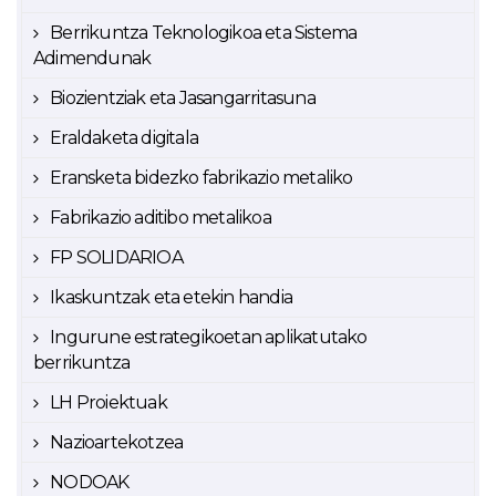
Berrikuntza Teknologikoa eta Sistema
Adimendunak
Biozientziak eta Jasangarritasuna
Eraldaketa digitala
Eransketa bidezko fabrikazio metaliko
Fabrikazio aditibo metalikoa
FP SOLIDARIOA
Ikaskuntzak eta etekin handia
Ingurune estrategikoetan aplikatutako
berrikuntza
LH Proiektuak
Nazioartekotzea
NODOAK