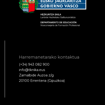
Harremanetarako kontaktua
(+34) 943 082 900
info@tknika.eus
Zamalbide Auzoa z/g
20100 Errenteria (Gipuzkoa)