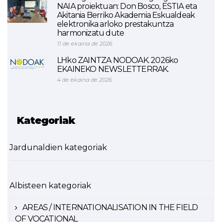
NAIA proiektuan: Don Bosco, ESTIA eta
Akitania Berriko Akademia Eskualdeak
elektronika arloko prestakuntza
harmonizatu dute
11 de ekaina de 2026
LHko ZAINTZA NODOAK. 2026ko
EKAINEKO NEWSLETTERRAK.
4 de ekaina de 2026
Kategoriak
Jardunaldien kategoriak
Albisteen kategoriak
AREAS / INTERNATIONALISATION IN THE FIELD
OF VOCATIONAL