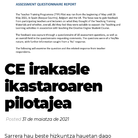
CE irakasle
ikastaroaren
pilotajea
Posted
31 de maiatza de 2021
Sarrera hau beste hizkuntza hauetan dago