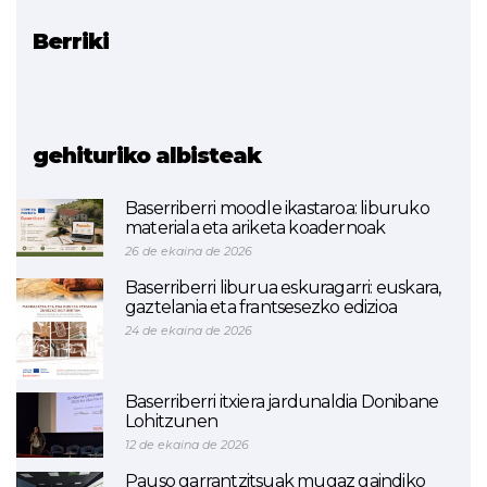
Berriki
Erlazionatutako proiektua
CREATIVE ENGINE
(AMAITUA)
gehituriko albisteak
Baserriberri moodle ikastaroa: liburuko
materiala eta ariketa koadernoak
26 de ekaina de 2026
Baserriberri liburua eskuragarri: euskara,
gaztelania eta frantsesezko edizioa
24 de ekaina de 2026
Baserriberri itxiera jardunaldia Donibane
Lohitzunen
12 de ekaina de 2026
Pauso garrantzitsuak mugaz gaindiko