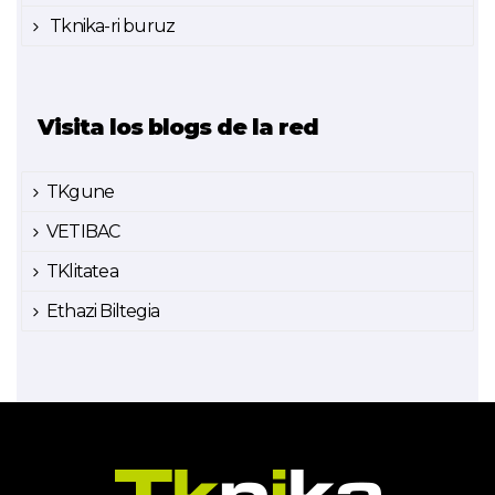
Tknika-ri buruz
Visita los blogs de la red
TKgune
VETIBAC
TKlitatea
Ethazi Biltegia