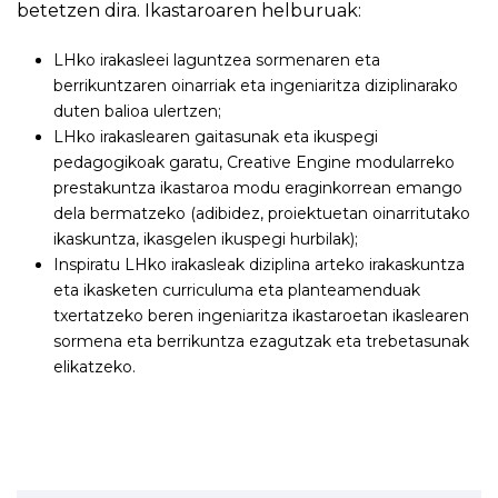
betetzen dira. Ikastaroaren helburuak:
LHko irakasleei laguntzea sormenaren eta
berrikuntzaren oinarriak eta ingeniaritza diziplinarako
duten balioa ulertzen;
LHko irakaslearen gaitasunak eta ikuspegi
pedagogikoak garatu, Creative Engine modularreko
prestakuntza ikastaroa modu eraginkorrean emango
dela bermatzeko (adibidez, proiektuetan oinarritutako
ikaskuntza, ikasgelen ikuspegi hurbilak);
Inspiratu LHko irakasleak diziplina arteko irakaskuntza
eta ikasketen curriculuma eta planteamenduak
txertatzeko beren ingeniaritza ikastaroetan ikaslearen
sormena eta berrikuntza ezagutzak eta trebetasunak
elikatzeko.