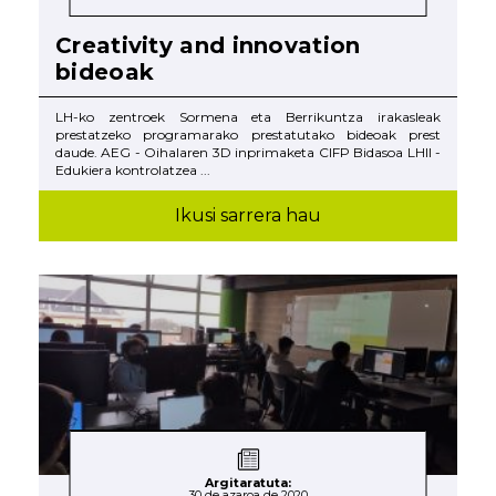
Creativity and innovation
bideoak
LH-ko zentroek Sormena eta Berrikuntza irakasleak
prestatzeko programarako prestatutako bideoak prest
daude. AEG - Oihalaren 3D inprimaketa CIFP Bidasoa LHII -
Edukiera kontrolatzea ...
Ikusi sarrera hau
Argitaratuta:
30 de azaroa de 2020