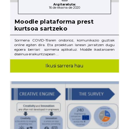
Argitaratuta:
16 de ekaina de 2020
Moodle plataforma prest
kurtsoa sartzeko
Sormena COVID-19aren ondorioz, komunikazio guztiak
online egiten dira. Eta proiektuan lanean jarraitzen dugu
egoera berriari sormena aplikatuz. Moddle ikastaroaren
diseinua eraikuntzapean ...
Ikusi sarrera hau