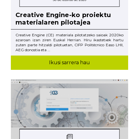
Creative Engine-ko proiektu
materialaren pilotajea
Creative Engine (CE) materiala pilotatzeko saioak 2020ko
azaroan izan ziren Euskal Herrian. Hiru ikastetxek hartu
zuten parte hitzaldi pilotuetan, CIFP Politécnico Easo LHII,
AEG donostia eta ...
Ikusi sarrera hau