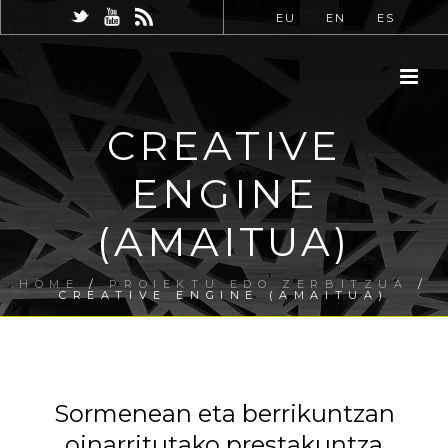
EU
EN
ES
CREATIVE
ENGINE
(AMAITUA)
HOME
/
PROIEKTU EDO ZERBITZUA
/
CREATIVE ENGINE (AMAITUA)
Sormenean eta berrikuntzan
oinarritutako prestakuntza