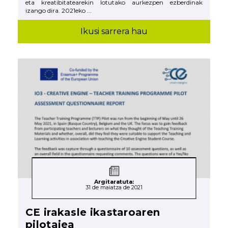
eta kreatibitatearekin lotutako aurkezpen ezberdinak
izango dira. 2021eko ...
Ikusi sarrera hau
Argitaratuta:
31 de maiatza de 2021
CE irakasle ikastaroaren
pilotajea