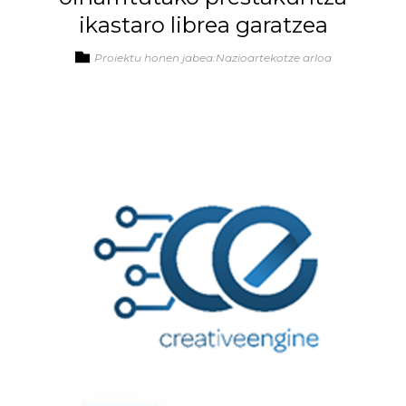
ikastaro librea garatzea
Proiektu honen jabea:Nazioartekotze arloa