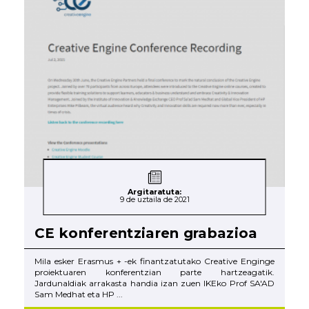
Argitaratuta:
9 de uztaila de 2021
CE konferentziaren grabazioa
Mila esker Erasmus + -ek finantzatutako Creative Enginge
proiektuaren konferentzian parte hartzeagatik.
Jardunaldiak arrakasta handia izan zuen IKEko Prof SA'AD
Sam Medhat eta HP ...