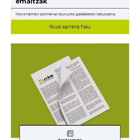
emaitzak
Hona hemen sormenari buruzko galdeketen laburpena.
Ikusi sarrera hau