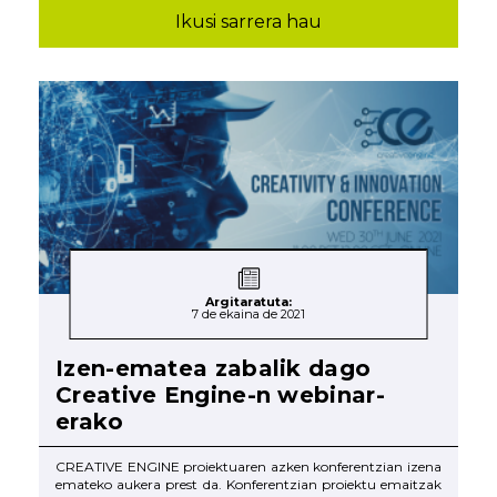
Ikusi sarrera hau
Argitaratuta:
7 de ekaina de 2021
Izen-ematea zabalik dago
Creative Engine-n webinar-
erako
CREATIVE ENGINE proiektuaren azken konferentzian izena
emateko aukera prest da. Konferentzian proiektu emaitzak