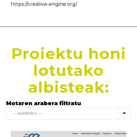
https://creative-engine.org/
Proiektu honi
lotutako
albisteak:
Motaren arabera filtratu