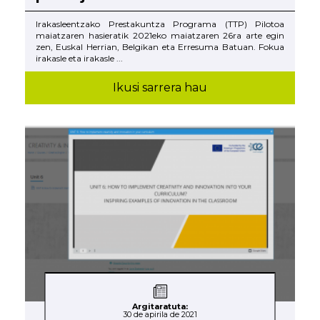
Irakasleentzako Prestakuntza Programa (TTP) Pilotoa
maiatzaren hasieratik 2021eko maiatzaren 26ra arte egin
zen, Euskal Herrian, Belgikan eta Erresuma Batuan. Fokua
irakasle eta irakasle ...
Ikusi sarrera hau
Argitaratuta:
30 de apirila de 2021