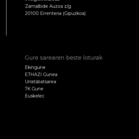
Zamalbide Auzoa z/g
20100 Errenteria (Gipuzkoa)
Gure sarearen beste loturak
Ekingune
ETHAZI Gunea
Urratsbatsarea
TK Gune
Euskelec