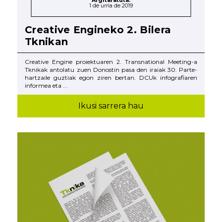
Argitaratuta:
1 de urria de 2019
Creative Engineko 2. Bilera
Tknikan
Creative Engine proiektuaren 2. Transnational Meeting-a
Tknikak antolatu zuen Donostin pasa den iraiak 30. Parte-
hartzaile guztiak egon ziren bertan. DCUk infografiaren
informea eta ...
Ikusi sarrera hau