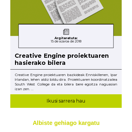
Argitaratuta:
15 de azaroa de 2018
Creative Engine proiektuaren
hasierako bilera
Creative Engine proiektuaren bazkideak Enniskillenen, Ipar
Irlandan, lehen aldiz bildu dira. Proiektuaren koordinatzailea
South West College da eta bilera bere egoitza naguasian
izan zen. ...
Ikusi sarrera hau
Albiste gehiago kargatu