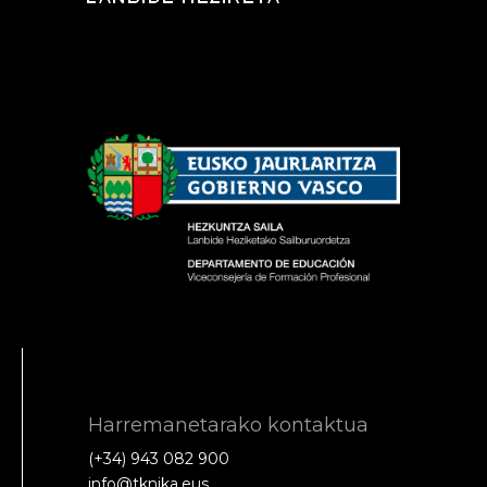
Harremanetarako kontaktua
(+34) 943 082 900
info@tknika.eus