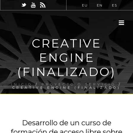
EU
EN
ES
CREATIVE
ENGINE
(FINALIZADO)
INICIO
/
PROYECTO O SERVICIO
/
CREATIVE ENGINE (FINALIZADO)
Desarrollo de un curso de
formación de acceso libre sobre