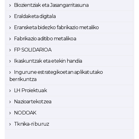
Biozientziak eta Jasangarritasuna
Eraldaketa digitala
Eransketa bidezko fabrikazio metaliko
Fabrikazio aditibo metalikoa
FP SOLIDARIOA
Ikaskuntzak eta etekin handia
Ingurune estrategikoetan aplikatutako
berrikuntza
LH Proiektuak
Nazioartekotzea
NODOAK
Tknika-ri buruz