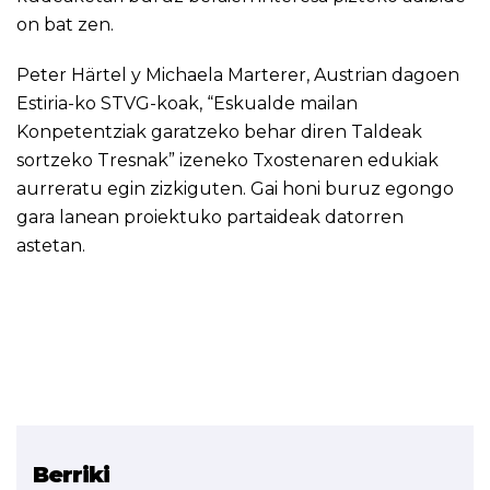
on bat zen.
Peter Härtel y Michaela Marterer, Austrian dagoen
Estiria-ko STVG-koak, “Eskualde mailan
Konpetentziak garatzeko behar diren Taldeak
sortzeko Tresnak” izeneko Txostenaren edukiak
aurreratu egin zizkiguten. Gai honi buruz egongo
gara lanean proiektuko partaideak datorren
astetan.
Berriki
Erlazionatutako proiektua