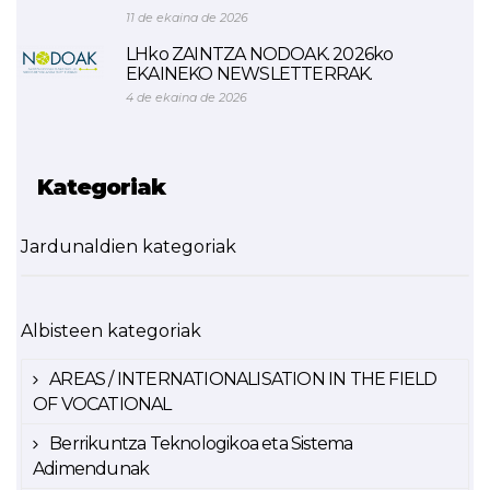
11 de ekaina de 2026
LHko ZAINTZA NODOAK. 2026ko
EKAINEKO NEWSLETTERRAK.
4 de ekaina de 2026
Kategoriak
Jardunaldien kategoriak
Albisteen kategoriak
AREAS / INTERNATIONALISATION IN THE FIELD
OF VOCATIONAL
Berrikuntza Teknologikoa eta Sistema
Adimendunak