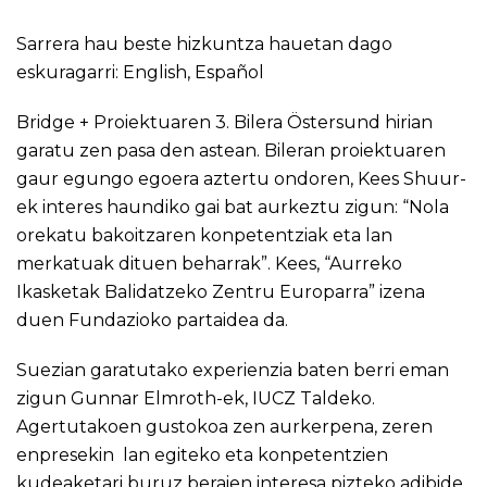
Sarrera hau beste hizkuntza hauetan dago
eskuragarri:
English
,
Español
Bridge + Proiektuaren 3. Bilera Östersund hirian
garatu zen pasa den astean. Bileran proiektuaren
gaur egungo egoera aztertu ondoren, Kees Shuur-
ek interes haundiko gai bat aurkeztu zigun: “Nola
orekatu bakoitzaren konpetentziak eta lan
merkatuak dituen beharrak”. Kees, “Aurreko
Ikasketak Balidatzeko Zentru Europarra” izena
duen Fundazioko partaidea da.
Suezian garatutako experienzia baten berri eman
zigun Gunnar Elmroth-ek, IUCZ Taldeko.
Agertutakoen gustokoa zen aurkerpena, zeren
enpresekin lan egiteko eta konpetentzien
kudeaketari buruz beraien interesa pizteko adibide