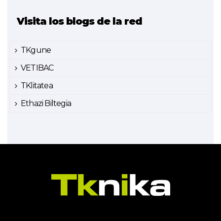
Visita los blogs de la red
TKgune
VETIBAC
TKlitatea
Ethazi Biltegia