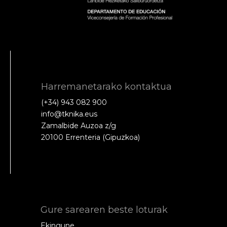
Harremanetarako kontaktua
(+34) 943 082 900
info@tknika.eus
Zamalbide Auzoa z/g
20100 Errenteria (Gipuzkoa)
Gure sarearen beste loturak
Ekingune