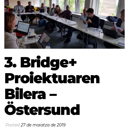
3. Bridge+
Proiektuaren
Bilera –
Östersund
Posted
27 de maiatza de 2019