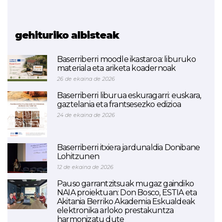
Bridge +
gehituriko albisteak
Baserriberri moodle ikastaroa: liburuko
materiala eta ariketa koadernoak
26 de ekaina de 2026
Baserriberri liburua eskuragarri: euskara,
gaztelania eta frantsesezko edizioa
24 de ekaina de 2026
Baserriberri itxiera jardunaldia Donibane
Lohitzunen
12 de ekaina de 2026
Pauso garrantzitsuak mugaz gaindiko
NAIA proiektuan: Don Bosco, ESTIA eta
Akitania Berriko Akademia Eskualdeak
elektronika arloko prestakuntza
harmonizatu dute