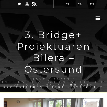
EU
EN
ES
3. Bridge+
Proiektuaren
Bilera –
Östersund
HOME
/
AREAS /
INTERNATIONALISATION IN THE FIELD
OF VOCATIONAL
/ 3. BRIDGE+
PROIEKTUAREN BILERA – ÖSTERSUND