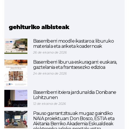
Ikaslab (3D inpresioa)
Fabrikazio Aditibo
Metalikoa
gehituriko albisteak
Baserriberri moodle ikastaroa: liburuko
materiala eta ariketa koadernoak
26 de ekaina de 2026
Baserriberri liburua eskuragarri: euskara,
gaztelania eta frantsesezko edizioa
24 de ekaina de 2026
Baserriberri itxiera jardunaldia Donibane
Lohitzunen
12 de ekaina de 2026
Pauso garrantzitsuak mugaz gaindiko
NAIA proiektuan: Don Bosco, ESTIA eta
Akitania Berriko Akademia Eskualdeak
elektronika arloko prestakuntza