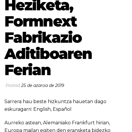
Heziketa,
Formnext
Fabrikazio
Aditiboaren
Ferian
Posted
25 de azaroa de 2019
Sarrera hau beste hizkuntza hauetan dago
eskuragarri:
English
,
Español
Aurreko astean, Alemaniako Frankfurt hirian,
Europa mailan egiten den eransketa bidezko