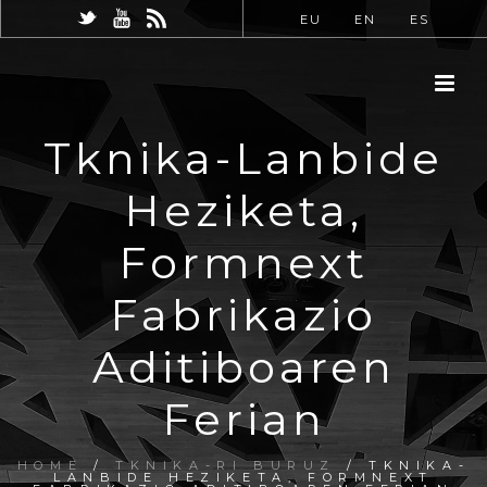
EU
EN
ES
Tknika-Lanbide
Heziketa,
Formnext
Fabrikazio
Aditiboaren
Ferian
HOME
/
TKNIKA-RI BURUZ
/ TKNIKA-
LANBIDE HEZIKETA, FORMNEXT