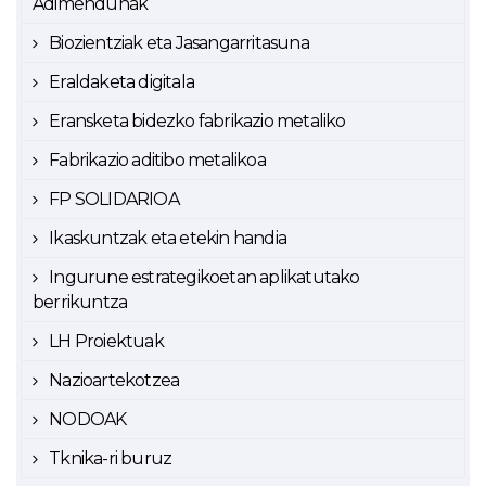
Adimendunak
Biozientziak eta Jasangarritasuna
Eraldaketa digitala
Eransketa bidezko fabrikazio metaliko
Fabrikazio aditibo metalikoa
FP SOLIDARIOA
Ikaskuntzak eta etekin handia
Ingurune estrategikoetan aplikatutako
berrikuntza
LH Proiektuak
Nazioartekotzea
NODOAK
Tknika-ri buruz