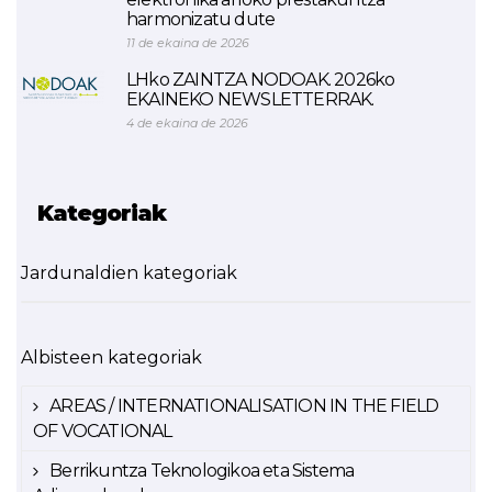
harmonizatu dute
11 de ekaina de 2026
LHko ZAINTZA NODOAK. 2026ko
EKAINEKO NEWSLETTERRAK.
4 de ekaina de 2026
Kategoriak
Jardunaldien kategoriak
Albisteen kategoriak
AREAS / INTERNATIONALISATION IN THE FIELD
OF VOCATIONAL
Berrikuntza Teknologikoa eta Sistema