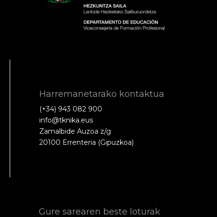
Harremanetarako kontaktua
(+34) 943 082 900
info@tknika.eus
Zamalbide Auzoa z/g
20100 Errenteria (Gipuzkoa)
Gure sarearen beste loturak