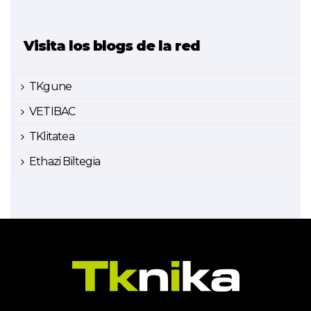
Visita los blogs de la red
TKgune
VETIBAC
TKlitatea
Ethazi Biltegia