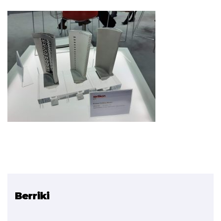
Berriki
Erlazionatutako
proiektuak