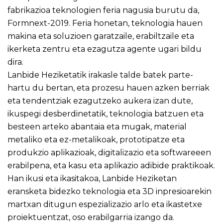
fabrikazioa teknologien feria nagusia burutu da,
Formnext-2019. Feria honetan, teknologia hauen
makina eta soluzioen garatzaile, erabiltzaile eta
ikerketa zentru eta ezagutza agente ugari bildu
dira.
Lanbide Heziketatik irakasle talde batek parte-
hartu du bertan, eta prozesu hauen azken berriak
eta tendentziak ezagutzeko aukera izan dute,
ikuspegi desberdinetatik, teknologia batzuen eta
besteen arteko abantaia eta mugak, material
metaliko eta ez-metalikoak, prototipatze eta
produkzio aplikazioak, digitalizazio eta softwareeen
erabilpena, eta kasu eta aplikazio adibide praktikoak.
Han ikusi eta ikasitakoa, Lanbide Heziketan
eransketa bidezko teknologia eta 3D inpresioarekin
martxan ditugun espezializazio arlo eta ikastetxe
proiektuentzat, oso erabilgarria izango da.