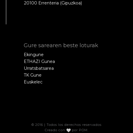
20100 Errenteria (Gipuzkoa)
Gure sarearen beste loturak
Ekingune
ETHAZI Gunea
Urratsbatsarea
TK Gune
Euskelec
© 2016 | Todos los derechos reservados
Creado con
por
POM
.