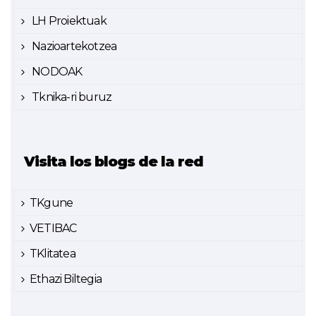
LH Proiektuak
Nazioartekotzea
NODOAK
Tknika-ri buruz
Visita los blogs de la red
TKgune
VETIBAC
TKlitatea
Ethazi Biltegia