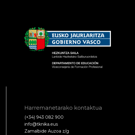
Harremanetarako kontaktua
(+34) 943 082 900
info@tknika.eus
Zamalbide Auzoa z/g