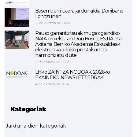
Baserriberri itxiera jardunaldia Donibane
Lohitzunen
12 de ekaina de 2026
Pauso garrantzitsuak mugaz gaindiko
NAIA proiektuan: Don Bosco, ESTIA eta
Akitania Berriko Akademia Eskualdeak
elektronika arloko prestakuntza
harmonizatu dute
11 de ekaina de 2026
LHko ZAINTZA NODOAK. 2026ko
EKAINEKO NEWSLETTERRAK.
4 de ekaina de 2026
Kategoriak
Jardunaldien kategoriak