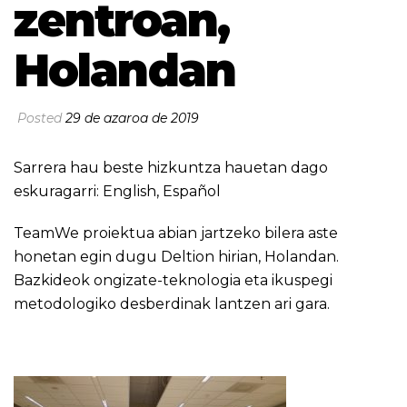
zentroan,
Holandan
Posted
29 de azaroa de 2019
Sarrera hau beste hizkuntza hauetan dago
eskuragarri:
English
,
Español
TeamWe proiektua abian jartzeko bilera aste
honetan egin dugu Deltion hirian, Holandan.
Bazkideok ongizate-teknologia eta ikuspegi
metodologiko desberdinak lantzen ari gara.