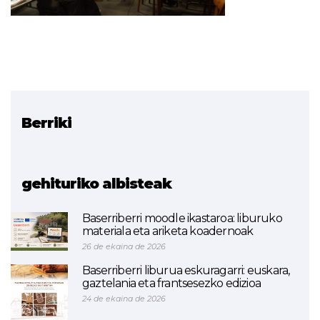
Berriki
Erlazionatutako proiektua
Team We
gehituriko albisteak
Baserriberri moodle ikastaroa: liburuko
materiala eta ariketa koadernoak
26 de ekaina de 2026
Baserriberri liburua eskuragarri: euskara,
gaztelania eta frantsesezko edizioa
24 de ekaina de 2026