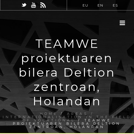
EU
EN
ES
TEAMWE
proiektuaren
bilera Deltion
zentroan,
Holandan
HOME
/
AREAS /
INTERNATIONALISATION IN THE FIELD
OF VOCATIONAL
/ TEAMWE
PROIEKTUAREN BILERA DELTION
ZENTROAN, HOLANDAN