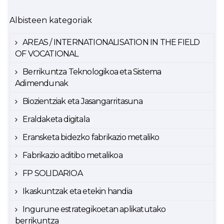
Albisteen kategoriak
AREAS / INTERNATIONALISATION IN THE FIELD
OF VOCATIONAL
Berrikuntza Teknologikoa eta Sistema
Adimendunak
Biozientziak eta Jasangarritasuna
Eraldaketa digitala
Eransketa bidezko fabrikazio metaliko
Fabrikazio aditibo metalikoa
FP SOLIDARIOA
Ikaskuntzak eta etekin handia
Ingurune estrategikoetan aplikatutako
berrikuntza