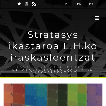
EU
EN
ES
Stratasys
ikastaroa L.H.ko
iraskasleentzat
HOME
/
TKNIKA-RI BURUZ
/
STRATASYS IKASTAROA L.H.KO
IRASKASLEENTZAT