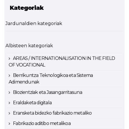
Kategoriak
Jardunaldien kategoriak
Albisteen kategoriak
AREAS / INTERNATIONALISATION IN THE FIELD
OF VOCATIONAL
Berrikuntza Teknologikoa eta Sistema
Adimendunak
Biozientziak eta Jasangarritasuna
Eraldaketa digitala
Eransketa bidezko fabrikazio metaliko
Fabrikazio aditibo metalikoa