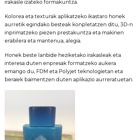
irakasle izateko formakuntza.
Kolorea eta texturak aplikatzeko ikastaro honek
aurretik egindako besteak konpletatzen ditu, 3D-n
inprimatzeko piezen prestakuntza eta makinen
erabilera eta mantenua, alegia.
Honek beste lanbide heziketako irakasleak eta
interesa duten enpresak formatzeko aukera
emango du, FDM eta Polyjet teknologietan eta
beraiek baimentzen duten aplikazio aurreratuetan.