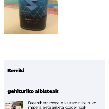
Berriki
Erlazionatutako proiektua
Ikaslab (3D inpresioa)
gehituriko albisteak
Baserriberri moodle ikastaroa: liburuko
materiala eta ariketa koadernoak