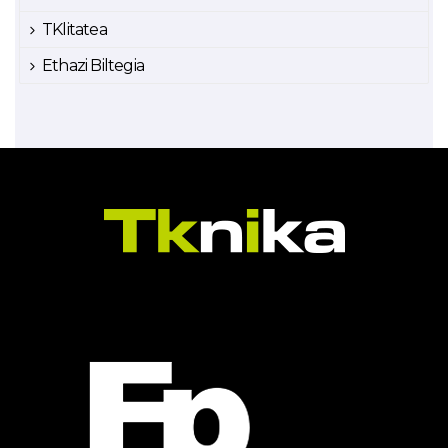
TKlitatea
Ethazi Biltegia