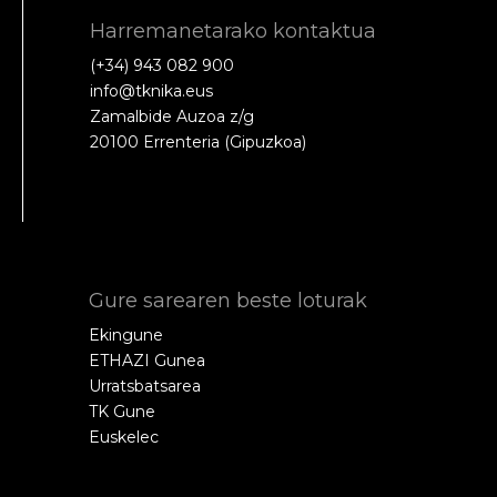
Harremanetarako kontaktua
(+34) 943 082 900
info@tknika.eus
Zamalbide Auzoa z/g
20100 Errenteria (Gipuzkoa)
Gure sarearen beste loturak
Ekingune
ETHAZI Gunea
Urratsbatsarea
TK Gune
Euskelec