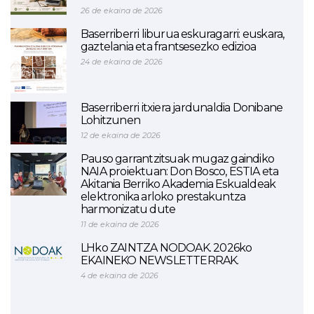
26 de ekaina de 2026
Baserriberri liburua eskuragarri: euskara,
gaztelania eta frantsesezko edizioa
24 de ekaina de 2026
Baserriberri itxiera jardunaldia Donibane
Lohitzunen
12 de ekaina de 2026
Pauso garrantzitsuak mugaz gaindiko
NAIA proiektuan: Don Bosco, ESTIA eta
Akitania Berriko Akademia Eskualdeak
elektronika arloko prestakuntza
harmonizatu dute
11 de ekaina de 2026
LHko ZAINTZA NODOAK. 2026ko
EKAINEKO NEWSLETTERRAK.
4 de ekaina de 2026