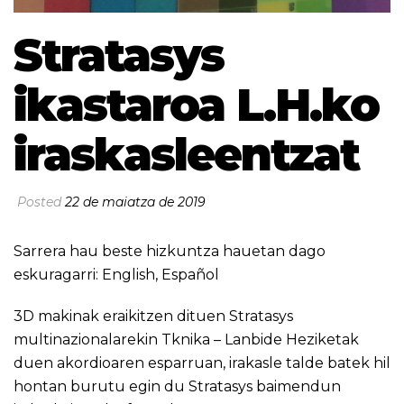
Stratasys
ikastaroa L.H.ko
iraskasleentzat
Posted
22 de maiatza de 2019
Sarrera hau beste hizkuntza hauetan dago
eskuragarri:
English
,
Español
3D makinak eraikitzen dituen Stratasys
multinazionalarekin Tknika – Lanbide Heziketak
duen akordioaren esparruan, irakasle talde batek hil
hontan burutu egin du Stratasys baimendun