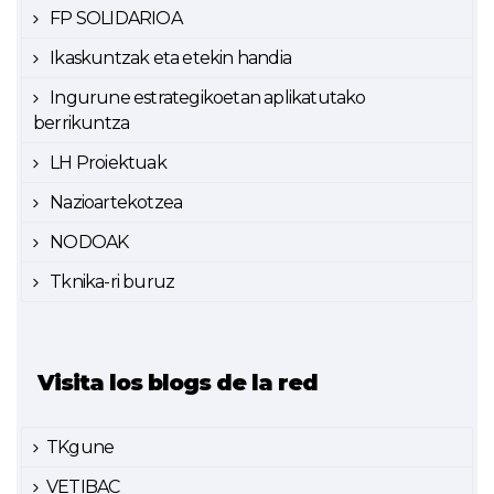
FP SOLIDARIOA
Ikaskuntzak eta etekin handia
Ingurune estrategikoetan aplikatutako
berrikuntza
LH Proiektuak
Nazioartekotzea
NODOAK
Tknika-ri buruz
Visita los blogs de la red
TKgune
VETIBAC