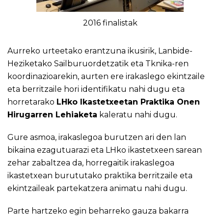
2016 finalistak
Aurreko urteetako erantzuna ikusirik, Lanbide-
Heziketako Sailburuordetzatik eta Tknika-ren
koordinazioarekin, aurten ere irakaslego ekintzaile
eta berritzaile hori identifikatu nahi dugu eta
horretarako
LHko Ikastetxeetan Praktika Onen
Hirugarren Lehiaketa
kaleratu nahi dugu.
Gure asmoa, irakaslegoa burutzen ari den lan
bikaina ezagutuarazi eta LHko ikastetxeen sarean
zehar zabaltzea da, horregaitik irakaslegoa
ikastetxean burututako praktika berritzaile eta
ekintzaileak partekatzera animatu nahi dugu.
Parte hartzeko egin beharreko gauza bakarra