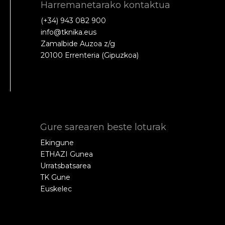
Harremanetarako kontaktua
(+34) 943 082 900
info@tknika.eus
Zamalbide Auzoa z/g
20100 Errenteria (Gipuzkoa)
Gure sarearen beste loturak
Ekingune
ETHAZI Gunea
Urratsbatsarea
TK Gune
Euskelec