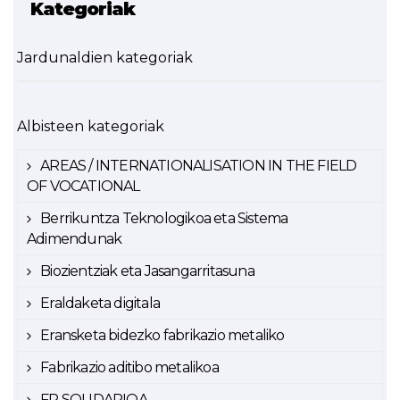
Kategoriak
Jardunaldien kategoriak
Albisteen kategoriak
AREAS / INTERNATIONALISATION IN THE FIELD
OF VOCATIONAL
Berrikuntza Teknologikoa eta Sistema
Adimendunak
Biozientziak eta Jasangarritasuna
Eraldaketa digitala
Eransketa bidezko fabrikazio metaliko
Fabrikazio aditibo metalikoa
FP SOLIDARIOA