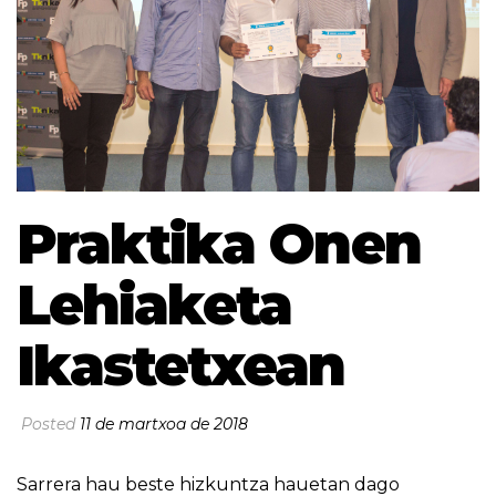
Praktika Onen
Lehiaketa
Ikastetxean
Posted
11 de martxoa de 2018
Sarrera hau beste hizkuntza hauetan dago