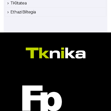
TKlitatea
Ethazi Biltegia