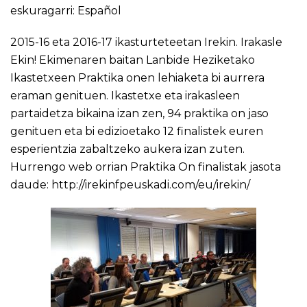
eskuragarri:
Español
2015-16 eta 2016-17 ikasturteteetan Irekin. Irakasle
Ekin! Ekimenaren baitan Lanbide Heziketako
Ikastetxeen Praktika onen lehiaketa bi aurrera
eraman genituen. Ikastetxe eta irakasleen
partaidetza bikaina izan zen, 94 praktika on jaso
genituen eta bi edizioetako 12 finalistek euren
esperientzia zabaltzeko aukera izan zuten.
Hurrengo web orrian Praktika On finalistak jasota
daude:
http://irekinfpeuskadi.com/eu/irekin/