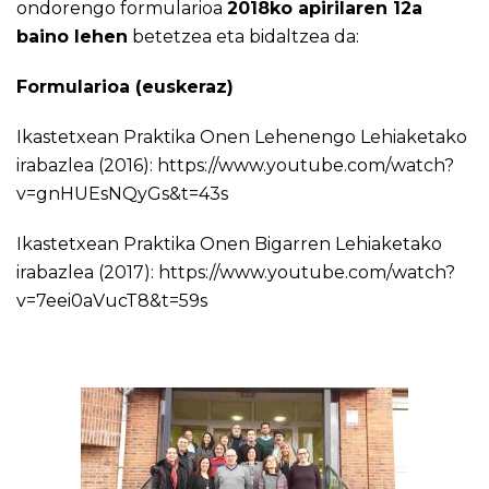
ondorengo formularioa
2018ko apirilaren 12a
baino lehen
betetzea eta bidaltzea da:
Formularioa (euskeraz)
Ikastetxean Praktika Onen Lehenengo Lehiaketako
irabazlea (2016):
https://www.youtube.com/watch?
v=gnHUEsNQyGs&t=43s
Ikastetxean Praktika Onen Bigarren Lehiaketako
irabazlea (2017):
https://www.youtube.com/watch?
v=7eei0aVucT8&t=59s