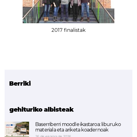
2017 finalistak
Berriki
Erlazionatutako proiektua
Irekin
gehituriko albisteak
Baserriberri moodle ikastaroa: liburuko
materiala eta ariketa koadernoak
26 de ekaina de 2026