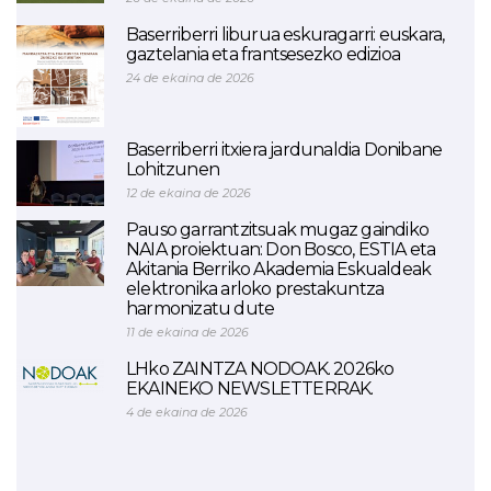
Baserriberri liburua eskuragarri: euskara,
gaztelania eta frantsesezko edizioa
24 de ekaina de 2026
Baserriberri itxiera jardunaldia Donibane
Lohitzunen
12 de ekaina de 2026
Pauso garrantzitsuak mugaz gaindiko
NAIA proiektuan: Don Bosco, ESTIA eta
Akitania Berriko Akademia Eskualdeak
elektronika arloko prestakuntza
harmonizatu dute
11 de ekaina de 2026
LHko ZAINTZA NODOAK. 2026ko
EKAINEKO NEWSLETTERRAK.
4 de ekaina de 2026