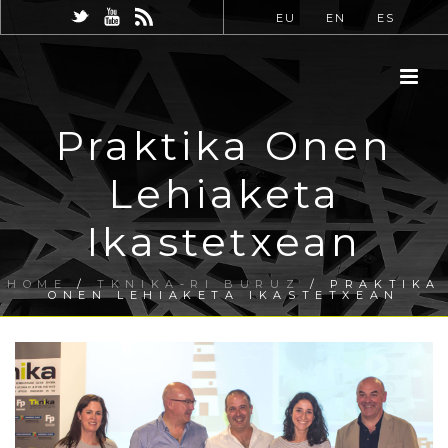
EU
EN
ES
Praktika Onen
Lehiaketa
Ikastetxean
HOME
/
TKNIKA-RI BURUZ
/ PRAKTIKA
ONEN LEHIAKETA IKASTETXEAN