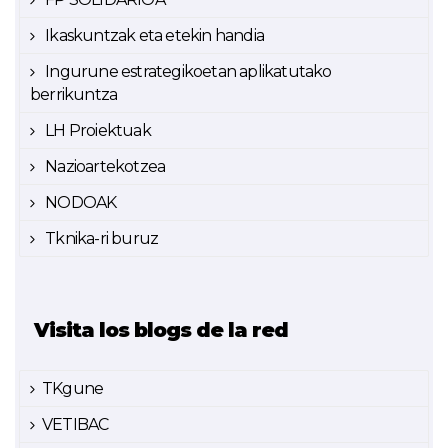
Ikaskuntzak eta etekin handia
Ingurune estrategikoetan aplikatutako
berrikuntza
LH Proiektuak
Nazioartekotzea
NODOAK
Tknika-ri buruz
Visita los blogs de la red
TKgune
VETIBAC