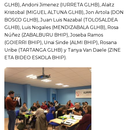
GLHB), Andoni Jimenez (IURRETA GLHB), Alaitz
Kristobal (MIGUEL ALTUNA GLHB), Jon Artola (DON
BOSCO GLHB), Juan Luis Nazabal (TOLOSALDEA
GLHB), Luis Nogales (MENDIZABALA GLHB), Rosa
Núñez (ZABALBURU BHIP), Joseba Ramos
(GOIERRI BHIP), Unai Sinde (ALMI BHIP), Rosana
Uribe (TARTANGA GLHB) y Tanya Van Daele (ZINE
ETA BIDEO ESKOLA BHIP).