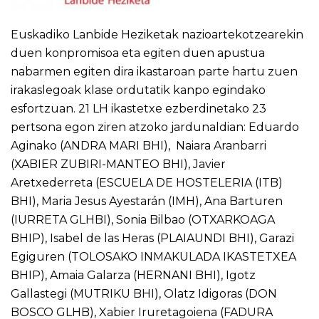
Euskadiko Lanbide Heziketak nazioartekotzearekin
duen konpromisoa eta egiten duen apustua
nabarmen egiten dira ikastaroan parte hartu zuen
irakaslegoak klase ordutatik kanpo egindako
esfortzuan. 21 LH ikastetxe ezberdinetako 23
pertsona egon ziren atzoko jardunaldian: Eduardo
Aginako (ANDRA MARI BHI), Naiara Aranbarri
(XABIER ZUBIRI-MANTEO BHI), Javier
Aretxederreta (ESCUELA DE HOSTELERIA (ITB)
BHI), Maria Jesus Ayestarán (IMH), Ana Barturen
(IURRETA GLHBI), Sonia Bilbao (OTXARKOAGA
BHIP), Isabel de las Heras (PLAIAUNDI BHI), Garazi
Egiguren (TOLOSAKO INMAKULADA IKASTETXEA
BHIP), Amaia Galarza (HERNANI BHI), Igotz
Gallastegi (MUTRIKU BHI), Olatz Idigoras (DON
BOSCO GLHB), Xabier Iruretagoiena (FADURA