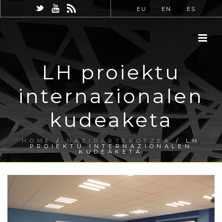
EU
EN
ES
LH proiektu
internazionalen
kudeaketa
HOME
/
NAZIOARTEKOTZEA
/ LH
PROIEKTU INTERNAZIONALEN
KUDEAKETA