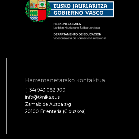
Harremanetarako kontaktua
(+34) 943 082 900
info@tknika.eus
Zamalbide Auzoa z/g
20100 Errenteria (Gipuzkoa)