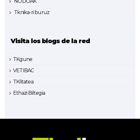
NODOAK
Tknika-ri buruz
Visita los blogs de la red
TKgune
VETIBAC
TKlitatea
Ethazi Biltegia