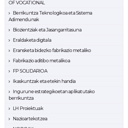
OF VOCATIONAL
Berrikuntza Teknologikoa eta Sistema
Adimendunak
Biozientziak eta Jasangarritasuna
Eraldaketa digitala
Eransketa bidezko fabrikazio metaliko
Fabrikazio aditibo metalikoa
FP SOLIDARIOA
Ikaskuntzak eta etekin handia
Ingurune estrategikoetan aplikatutako
berrikuntza
LH Proiektuak
Nazioartekotzea