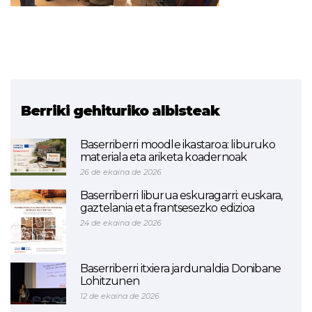
Berriki gehituriko albisteak
Baserriberri moodle ikastaroa: liburuko
materiala eta ariketa koadernoak
26 de ekaina de 2026
Baserriberri liburua eskuragarri: euskara,
gaztelania eta frantsesezko edizioa
24 de ekaina de 2026
Baserriberri itxiera jardunaldia Donibane
Lohitzunen
12 de ekaina de 2026