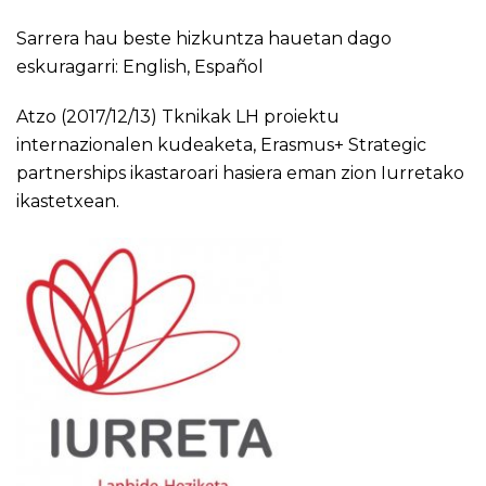
Sarrera hau beste hizkuntza hauetan dago
eskuragarri:
English
,
Español
Atzo (2017/12/13) Tknikak LH proiektu
internazionalen kudeaketa, Erasmus+ Strategic
partnerships ikastaroari hasiera eman zion Iurretako
ikastetxean.