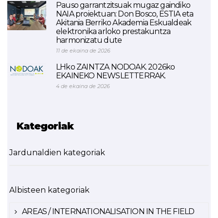
Pauso garrantzitsuak mugaz gaindiko
NAIA proiektuan: Don Bosco, ESTIA eta
Akitania Berriko Akademia Eskualdeak
elektronika arloko prestakuntza
harmonizatu dute
11 de ekaina de 2026
LHko ZAINTZA NODOAK. 2026ko
EKAINEKO NEWSLETTERRAK.
4 de ekaina de 2026
Kategoriak
Jardunaldien kategoriak
Albisteen kategoriak
AREAS / INTERNATIONALISATION IN THE FIELD