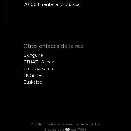
20100 Errenteria (Gipuzkoa)
Otros enlaces de la red
Ekingune
ETHAZI Gunea
Urratsbatsarea
TK Gune
Euskelec
© 2016 | Todos los derechos reservados
Creado con
por
POM
.