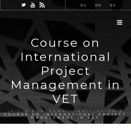
EU
EN
ES
Course on
International
Project
Management in
VET
INICIO
/
INTERNACIONALIZACIÓN
/
COURSE ON INTERNATIONAL PROJECT
MANAGEMENT IN VET