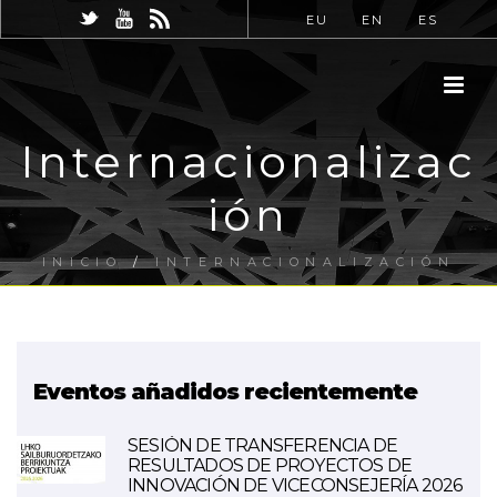
EU
EN
ES
Internacionalizac
ión
INICIO
/
INTERNACIONALIZACIÓN
Eventos añadidos recientemente
SESIÓN DE TRANSFERENCIA DE
RESULTADOS DE PROYECTOS DE
INNOVACIÓN DE VICECONSEJERÍA 2026