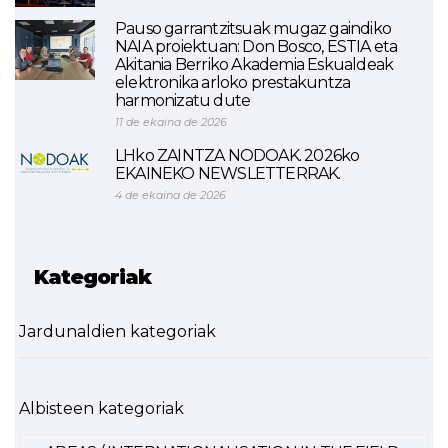
Pauso garrantzitsuak mugaz gaindiko
NAIA proiektuan: Don Bosco, ESTIA eta
Akitania Berriko Akademia Eskualdeak
elektronika arloko prestakuntza
harmonizatu dute
11 de ekaina de 2026
LHko ZAINTZA NODOAK. 2026ko
EKAINEKO NEWSLETTERRAK.
4 de ekaina de 2026
Kategoriak
Jardunaldien kategoriak
Albisteen kategoriak