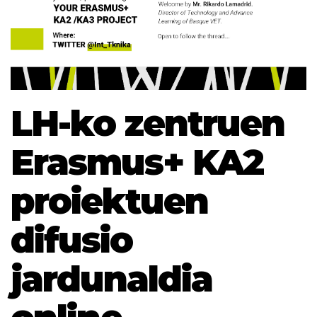
LH-ko zentruen
Erasmus+ KA2
proiektuen
difusio
jardunaldia