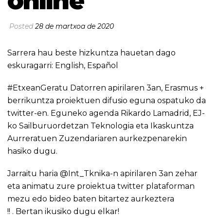
online
Posted
28 de martxoa de 2020
Sarrera hau beste hizkuntza hauetan dago
eskuragarri:
English
,
Español
#EtxeanGeratu Datorren apirilaren 3an, Erasmus +
berrikuntza proiektuen difusio eguna ospatuko da
twitter-en. Eguneko agenda Rikardo Lamadrid, EJ-
ko Sailburuordetzan Teknologia eta Ikaskuntza
Aurreratuen Zuzendariaren aurkezpenarekin
hasiko dugu.
Jarraitu haria @Int_Tknika-n apirilaren 3an zehar
eta animatu zure proiektua twitter plataforman
mezu edo bideo baten bitartez aurkeztera
!! . Bertan ikusiko dugu elkar!