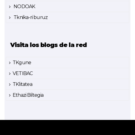
NODOAK
Tknika-ri buruz
Visita los blogs de la red
TKgune
VETIBAC
TKlitatea
Ethazi Biltegia