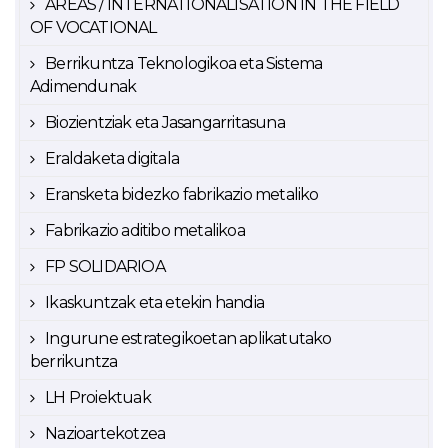
AREAS / INTERNATIONALISATION IN THE FIELD
OF VOCATIONAL
Berrikuntza Teknologikoa eta Sistema
Adimendunak
Biozientziak eta Jasangarritasuna
Eraldaketa digitala
Eransketa bidezko fabrikazio metaliko
Fabrikazio aditibo metalikoa
FP SOLIDARIOA
Ikaskuntzak eta etekin handia
Ingurune estrategikoetan aplikatutako
berrikuntza
LH Proiektuak
Nazioartekotzea