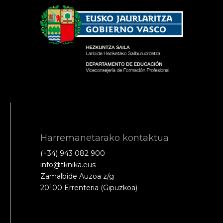
Harremanetarako kontaktua
(+34) 943 082 900
info@tknika.eus
Zamalbide Auzoa z/g
20100 Errenteria (Gipuzkoa)