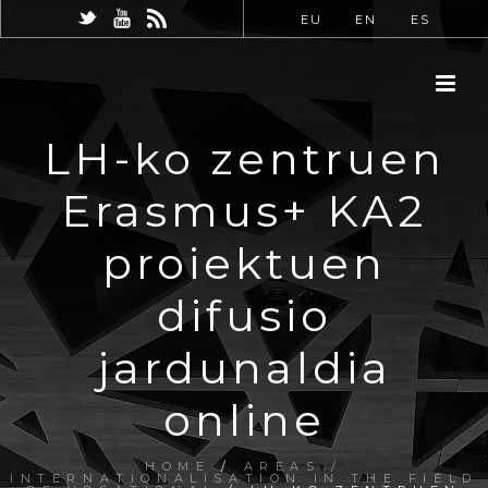
EU
EN
ES
LH-ko zentruen
Erasmus+ KA2
proiektuen
difusio
jardunaldia
online
HOME
/
AREAS /
INTERNATIONALISATION IN THE FIELD