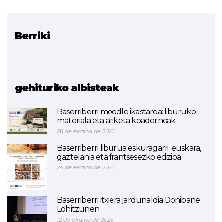
Berriki
Erlazionatutako proiektua
LH-ko zentruen Erasmus+
KA2 proiektuak
gehituriko albisteak
Baserriberri moodle ikastaroa: liburuko
materiala eta ariketa koadernoak
26 de ekaina de 2026
Baserriberri liburua eskuragarri: euskara,
gaztelania eta frantsesezko edizioa
24 de ekaina de 2026
Baserriberri itxiera jardunaldia Donibane
Lohitzunen
12 de ekaina de 2026