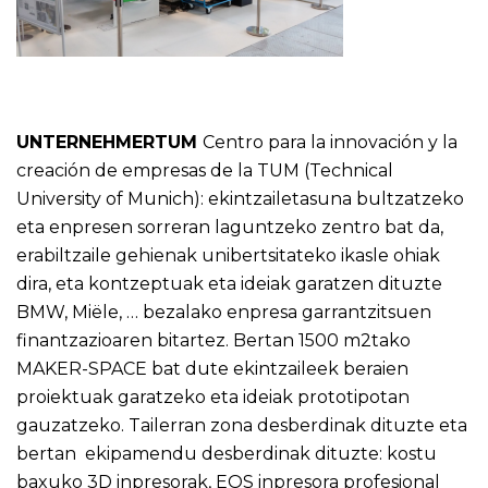
UNTERNEHMERTUM
Centro para la innovación y la
creación de empresas de la TUM (Technical
University of Munich): ekintzailetasuna bultzatzeko
eta enpresen sorreran laguntzeko zentro bat da,
erabiltzaile gehienak unibertsitateko ikasle ohiak
dira, eta kontzeptuak eta ideiak garatzen dituzte
BMW, Miële, … bezalako enpresa garrantzitsuen
finantzazioaren bitartez. Bertan 1500 m2tako
MAKER-SPACE
bat dute ekintzaileek beraien
proiektuak garatzeko eta ideiak prototipotan
gauzatzeko. Tailerran zona desberdinak dituzte eta
bertan ekipamendu desberdinak dituzte: kostu
baxuko 3D inpresorak, EOS inpresora profesional