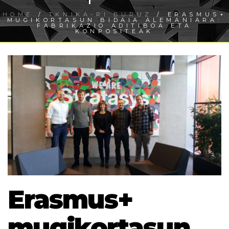
HOME
/
TKNIKA-RI BURUZ
/ ERASMUS+
MUGIKORTASUN BIDAIA ALEMANIARA:
FABRIKAZIO ADITIBOA ETA
KONPOSITEAK
Erasmus+
mugikortasun