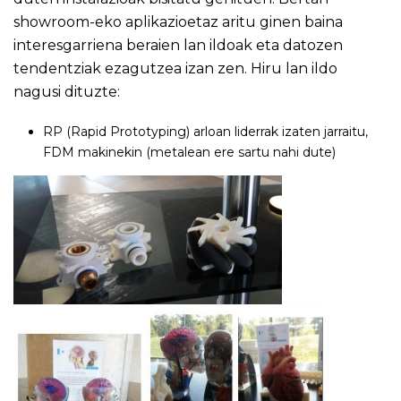
showroom-eko aplikazioetaz aritu ginen baina
interesgarriena beraien lan ildoak eta datozen
tendentziak ezagutzea izan zen. Hiru lan ildo
nagusi dituzte:
RP (Rapid Prototyping) arloan liderrak izaten jarraitu,
FDM makinekin (metalean ere sartu nahi dute)