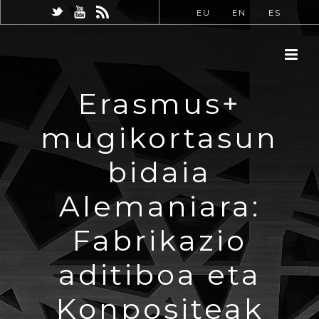
EU
EN
ES
Erasmus+
mugikortasun
bidaia
Alemaniara:
Fabrikazio
aditiboa eta
Konpositeak