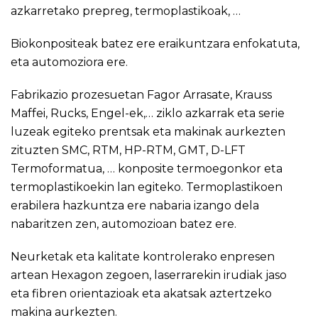
azkarretako prepreg, termoplastikoak, …
Biokonpositeak batez ere eraikuntzara enfokatuta,
eta automoziora ere.
Fabrikazio prozesuetan Fagor Arrasate, Krauss
Maffei, Rucks, Engel-ek,… ziklo azkarrak eta serie
luzeak egiteko prentsak eta makinak aurkezten
zituzten SMC, RTM, HP-RTM, GMT, D-LFT
Termoformatua, … konposite termoegonkor eta
termoplastikoekin lan egiteko. Termoplastikoen
erabilera hazkuntza ere nabaria izango dela
nabaritzen zen, automozioan batez ere.
Neurketak eta kalitate kontrolerako enpresen
artean Hexagon zegoen, laserrarekin irudiak jaso
eta fibren orientazioak eta akatsak aztertzeko
makina aurkezten.