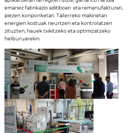
aplikatuetan lan egiten dute, garrantzi handia
emanez fabrikazio aditiboari eta remanufakturari,
piezen konponketari. Tailerreko makinetan
energien kostuak neurtzen eta kontrolatzen
zituzten, hauek txikitzeko eta optimizatzeko
helburuarekin.