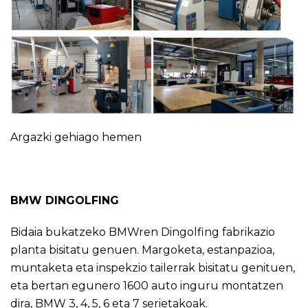
Argazki gehiago
hemen
BMW DINGOLFING
Bidaia bukatzeko
BMWren Dingolfing fabrikazio
planta
bisitatu genuen. Margoketa, estanpazioa,
muntaketa eta inspekzio tailerrak bisitatu genituen,
eta bertan egunero 1600 auto inguru montatzen
dira, BMW 3, 4, 5, 6 eta 7 serietakoak.