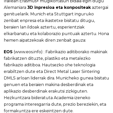
Irailean Erasmus+ mugikortasun bidaia egin dugu
Alemaniara
3D inpresioa eta konpositeak
aztergai
genituelarik. Munich eta Stuttgart inguruko
zenbait enpresa eta ikastetxe bisitatu ditugu,
beraien lan ildoak aztertu, esperientziak
elkarbanatu eta kolaborazio puntuak aztertu. Hona
hemen aipatzekoak diren zenbait gauza:
EOS
(
www.eos.info
) : Fabrikazio aditiborako makinak
fabrikatzen dituzte, plastiko eta metalezko
fabrikazio aditiboa. Hautsezko ohe teknologia
erabiltzen dute eta Direct Metal Laser Sintering
DMLS arloan liderrak dira. Municheko gunea bisitatu
genuen eta beraien makina desberdinak eta
aplikazio desberdinak erakutsi zizkiguten.
Hezkuntzara bideratuta Academia izeneko
programa interesgarria dute, prezio bereziekin, eta
formakuntza ere eskeintzen dute.