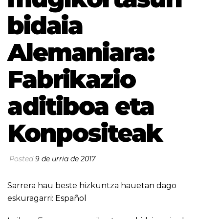
bidaia
Alemaniara:
Fabrikazio
aditiboa eta
Konpositeak
Posted
9 de urria de 2017
Sarrera hau beste hizkuntza hauetan dago
eskuragarri:
Español