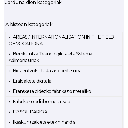
Jardunaldien kategoriak
Albisteen kategoriak
AREAS / INTERNATIONALISATION IN THE FIELD
OF VOCATIONAL
Berrikuntza Teknologikoa eta Sistema
Adimendunak
Biozientziak eta Jasangarritasuna
Eraldaketa digitala
Eransketa bidezko fabrikazio metaliko
Fabrikazio aditibo metalikoa
FP SOLIDARIOA
Ikaskuntzak eta etekin handia