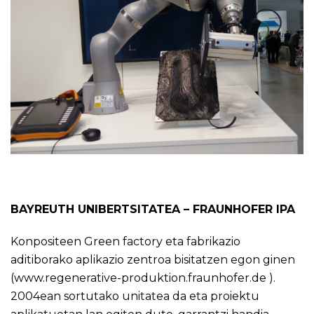
BAYREUTH UNIBERTSITATEA – FRAUNHOFER IPA
Konpositeen Green factory eta fabrikazio
aditiborako aplikazio zentroa bisitatzen egon ginen
(
www.regenerative-produktion.fraunhofer.de
).
2004ean sortutako unitatea da eta proiektu