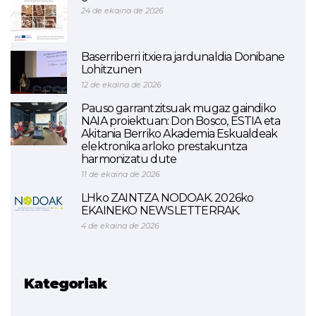
24 de ekaina de 2026
Baserriberri itxiera jardunaldia Donibane
Lohitzunen
12 de ekaina de 2026
Pauso garrantzitsuak mugaz gaindiko
NAIA proiektuan: Don Bosco, ESTIA eta
Akitania Berriko Akademia Eskualdeak
elektronika arloko prestakuntza
harmonizatu dute
11 de ekaina de 2026
LHko ZAINTZA NODOAK. 2026ko
EKAINEKO NEWSLETTERRAK.
4 de ekaina de 2026
Kategoriak