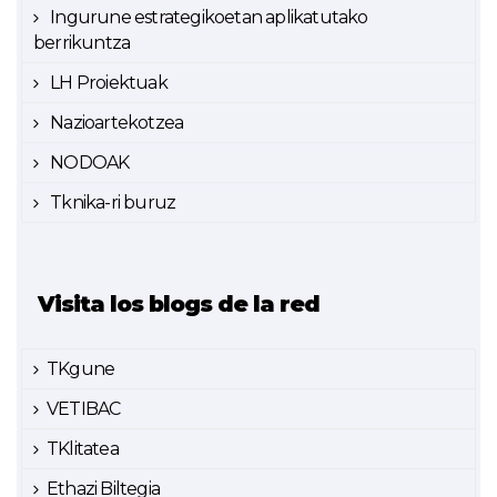
Ingurune estrategikoetan aplikatutako
berrikuntza
LH Proiektuak
Nazioartekotzea
NODOAK
Tknika-ri buruz
Visita los blogs de la red
TKgune
VETIBAC
TKlitatea
Ethazi Biltegia