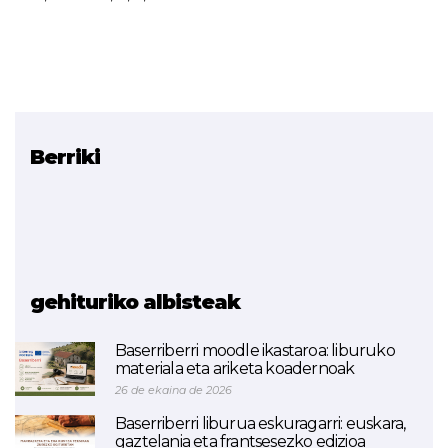
Berriki
Erlazionatutako
proiektuak
Ikaslab (3D inpresioa)
Material Konposatuak
(BUKATUTA)
gehituriko albisteak
Baserriberri moodle ikastaroa: liburuko
materiala eta ariketa koadernoak
26 de ekaina de 2026
Baserriberri liburua eskuragarri: euskara,
gaztelania eta frantsesezko edizioa