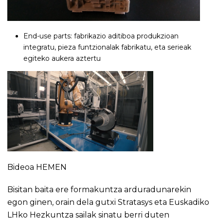
End-use parts: fabrikazio aditiboa produkzioan
integratu, pieza funtzionalak fabrikatu, eta serieak
egiteko aukera aztertu
Bideoa
HEMEN
Bisitan baita ere formakuntza arduradunarekin
egon ginen, orain dela gutxi Stratasys eta Euskadiko
LHko Hezkuntza sailak sinatu berri duten