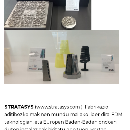
STRATASYS
(
www.stratasys.com
): Fabrikazio
aditibozko makinen mundu mailako lider dira, FDM
teknologian, eta Europan Baden-Baden ondoan
duten instalazioak bisitatu genituen. Bertan