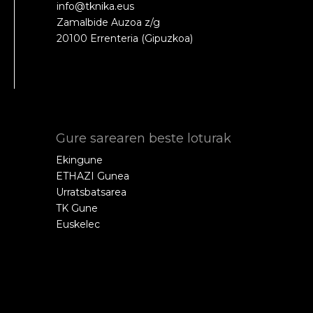
info@tknika.eus
Zamalbide Auzoa z/g
20100 Errenteria (Gipuzkoa)
Gure sarearen beste loturak
Ekingune
ETHAZI Gunea
Urratsbatsarea
TK Gune
Euskelec