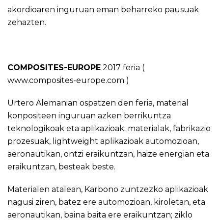
akordioaren inguruan eman beharreko pausuak
zehazten.
COMPOSITES-EUROPE
2017 feria (
www.composites-europe.com
)
Urtero Alemanian ospatzen den feria, material
konpositeen inguruan azken berrikuntza
teknologikoak eta aplikazioak: materialak, fabrikazio
prozesuak, lightweight aplikazioak automozioan,
aeronautikan, ontzi eraikuntzan, haize energian eta
eraikuntzan, besteak beste.
Materialen atalean, Karbono zuntzezko aplikazioak
nagusi ziren, batez ere automozioan, kiroletan, eta
aeronautikan, baina baita ere eraikuntzan; ziklo