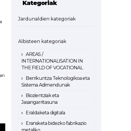
Kategoriak
Jardunaldien kategoriak
a
Albisteen kategoriak
AREAS /
INTERNATIONALISATION IN
THE FIELD OF VOCATIONAL
oan
Berrikuntza Teknologikoa eta
Sistema Adimendunak
Biozientziak eta
Jasangarritasuna
Eraldaketa digitala
Eransketa bidezko fabrikazio
metaliko