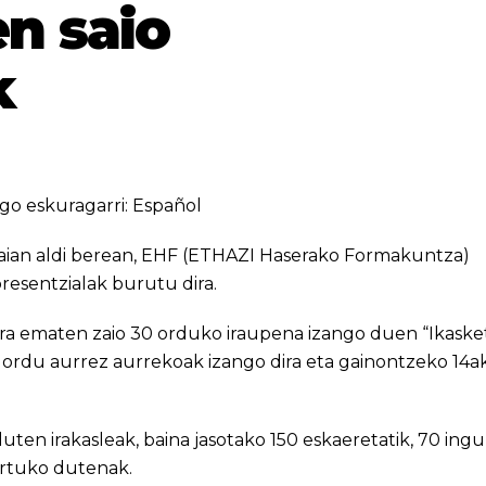
en saio
k
go eskuragarri:
Español
kaian aldi berean, EHF (ETHAZI Haserako Formakuntza)
presentzialak burutu dira.
era ematen zaio 30 orduko iraupena izango duen “Ikaske
16 ordu aurrez aurrekoak izango dira eta gainontzeko 14a
 duten irakasleak, baina jasotako 150 eskaeretatik, 70 ing
artuko dutenak.