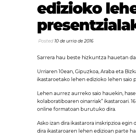
edizioko leh
presentziala
Posted
10 de urria de 2016
Sarrera hau beste hizkuntza hauetan da
Urriaren 10ean, Gipuzkoa, Araba eta Biz
ikastaroetako lehen edizioko lehen saio 
Lehen aurrez aurreko saio hauekin, has
kolaboratiboaren oinarriak” ikastaroari. 
online formatoan burutuko dira.
Asko izan dira ikastarora inskripzioa egin
dira ikastaroaren lehen edizioan parte h