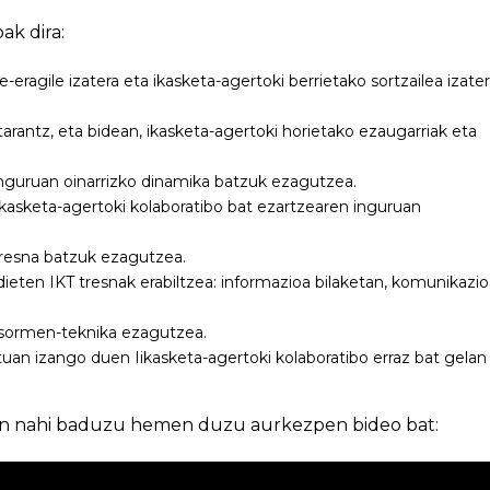
k dira:
ragile izatera eta ikasketa-agertoki berrietako sortzailea izater
tarantz, eta bidean, ikasketa-agertoki horietako ezaugarriak eta
nguruan oinarrizko dinamika batzuk ezagutzea.
kasketa-agertoki kolaboratibo bat ezartzearen inguruan
resna batzuk ezagutzea.
ieten IKT tresnak erabiltzea: informazioa bilaketan, komunikazi
 sormen-teknika ezagutzea.
uan izango duen Iikasketa-agertoki kolaboratibo erraz bat gelan
in nahi baduzu hemen duzu aurkezpen bideo bat: