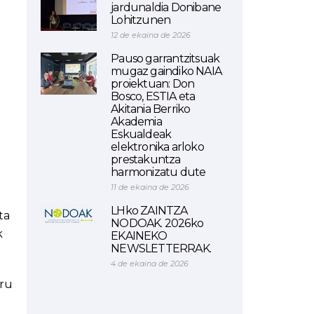
jardunaldia Donibane
Lohitzunen
12 de ekaina de 2026
Pauso garrantzitsuak
mugaz gaindiko NAIA
proiektuan: Don
Bosco, ESTIA eta
Akitania Berriko
Akademia
Eskualdeak
elektronika arloko
prestakuntza
harmonizatu dute
11 de ekaina de 2026
LHko ZAINTZA
ta
NODOAK. 2026ko
k
EKAINEKO
NEWSLETTERRAK.
4 de ekaina de 2026
uru