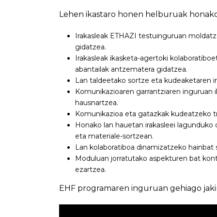
Lehen ikastaro honen helburuak honakoa
Irakasleak ETHAZI testuinguruan moldatze-e
gidatzea.
Irakasleak ikasketa-agertoki kolaboratiboe
abantailak antzematera gidatzea.
Lan taldeetako sortze eta kudeaketaren i
Komunikazioaren garrantziaren inguruan i
hausnartzea.
Komunikazioa eta gatazkak kudeatzeko t
Honako lan hauetan irakasleei lagunduko d
eta materiale-sortzean.
Lan kolaboratiboa dinamizatzeko hainbat
Moduluan jorratutako aspekturen bat kont
ezartzea.
EHF programaren inguruan gehiago jak