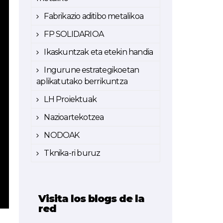
Fabrikazio aditibo metalikoa
FP SOLIDARIOA
Ikaskuntzak eta etekin handia
Ingurune estrategikoetan
aplikatutako berrikuntza
LH Proiektuak
Nazioartekotzea
NODOAK
Tknika-ri buruz
Visita los blogs de la
red