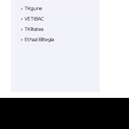
TKgune
VETIBAC
TKlitatea
Ethazi Biltegia