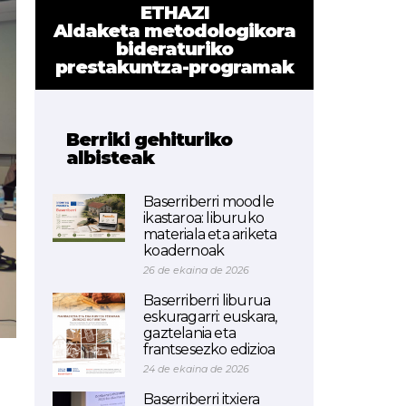
ETHAZI
Aldaketa metodologikora
bideraturiko
prestakuntza-programak
Berriki gehituriko
albisteak
Baserriberri moodle
ikastaroa: liburuko
materiala eta ariketa
koadernoak
26 de ekaina de 2026
Baserriberri liburua
eskuragarri: euskara,
gaztelania eta
frantsesezko edizioa
24 de ekaina de 2026
Baserriberri itxiera