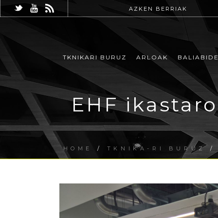
AZKEN BERRIAK
TKNIKARI BURUZ
ARLOAK
BALIABID
EHF ikastaro
HOME
/
TKNIKA-RI BURUZ
/