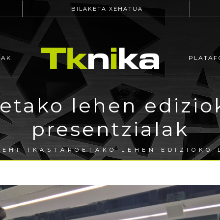
BILAKETA XEHATUA
EAK
PLATAF
etako lehen edizio
presentzialak
 EHF IKASTAROETAKO LEHEN EDIZIOKO 