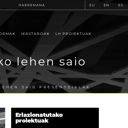
HARREMANA
EU
EN
ES
ORMAK
IKASTAROAK
LH PROIEKTUAK
ko lehen saio
LEHEN SAIO PRESENTZIALAK
Erlazionatutako
proiektuak