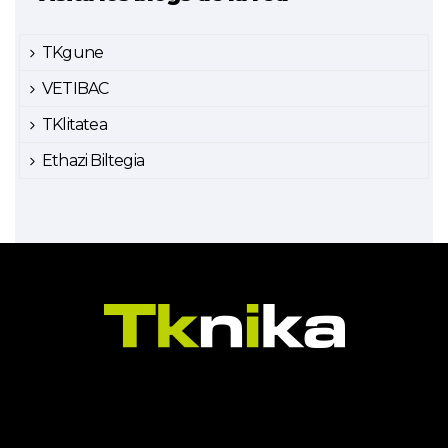
TKgune
VETIBAC
TKlitatea
Ethazi Biltegia