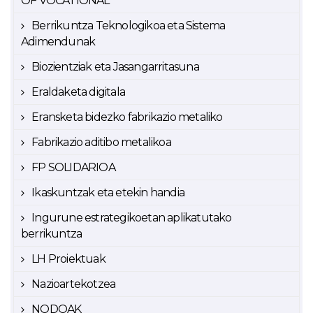
OF VOCATIONAL
Berrikuntza Teknologikoa eta Sistema
Adimendunak
Biozientziak eta Jasangarritasuna
Eraldaketa digitala
Eransketa bidezko fabrikazio metaliko
Fabrikazio aditibo metalikoa
FP SOLIDARIOA
Ikaskuntzak eta etekin handia
Ingurune estrategikoetan aplikatutako
berrikuntza
LH Proiektuak
Nazioartekotzea
NODOAK