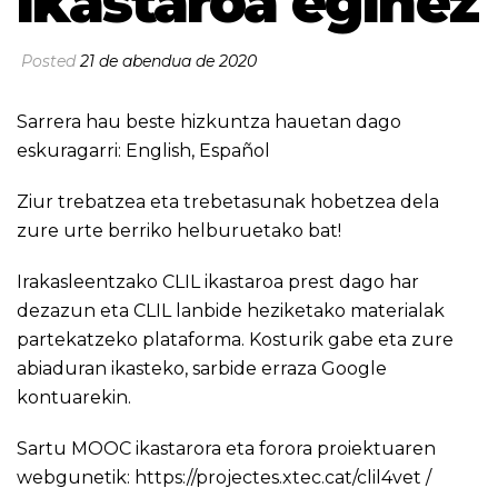
ikastaroa eginez
Posted
21 de abendua de 2020
Sarrera hau beste hizkuntza hauetan dago
eskuragarri:
English
,
Español
Ziur trebatzea eta trebetasunak hobetzea dela
zure urte berriko helburuetako bat!
Irakasleentzako CLIL ikastaroa prest dago har
dezazun eta CLIL lanbide heziketako materialak
partekatzeko plataforma. Kosturik gabe eta zure
abiaduran ikasteko, sarbide erraza Google
kontuarekin.
Sartu MOOC ikastarora eta forora proiektuaren
webgunetik:
https://projectes.xtec.cat/clil4vet /