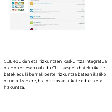
CLIL edukien eta hizkuntzen ikaskuntza integratua
da. Horrek esan nahi du CLIL ikasgela bateko ikasle
batek eduki berriak beste hizkuntza batean ikasiko
dituela. Izan ere, bi aldiz ikasiko lukete edukia eta
hizkuntza.