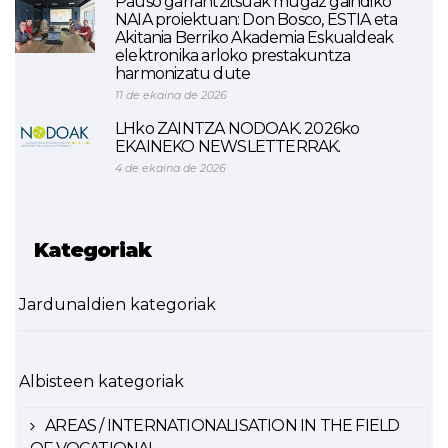
Pauso garrantzitsuak mugaz gaindiko
NAIA proiektuan: Don Bosco, ESTIA eta
Akitania Berriko Akademia Eskualdeak
elektronika arloko prestakuntza
harmonizatu dute
11 de ekaina de 2026
LHko ZAINTZA NODOAK. 2026ko
EKAINEKO NEWSLETTERRAK.
4 de ekaina de 2026
Kategoriak
Jardunaldien kategoriak
Albisteen kategoriak
AREAS / INTERNATIONALISATION IN THE FIELD