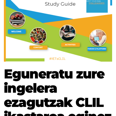
Eguneratu zure
ingelera
ezagutzak CLIL