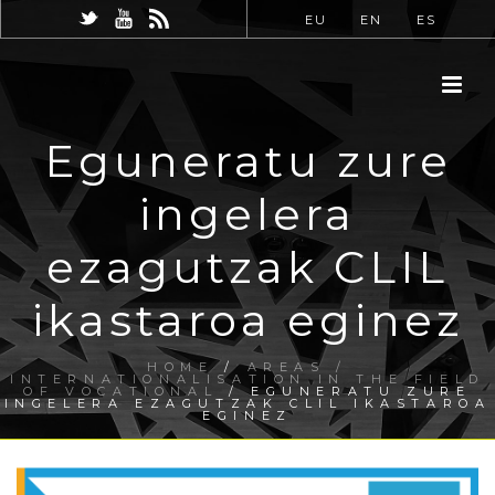
EU
EN
ES
Eguneratu zure
ingelera
ezagutzak CLIL
ikastaroa eginez
HOME
/
AREAS /
INTERNATIONALISATION IN THE FIELD
OF VOCATIONAL
/ EGUNERATU ZURE
INGELERA EZAGUTZAK CLIL IKASTAROA
EGINEZ