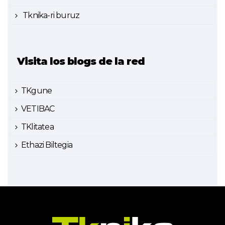
Tknika-ri buruz
Visita los blogs de la red
TKgune
VETIBAC
TKlitatea
Ethazi Biltegia