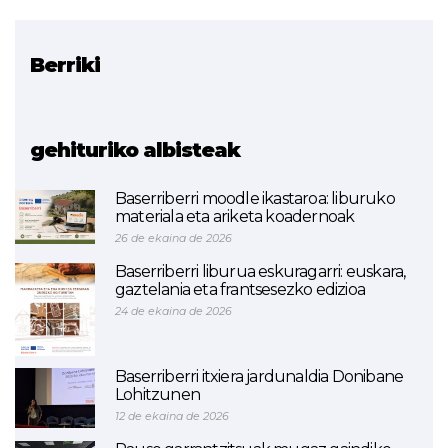
Berriki
Erlazionatutako proiektua
VET's CLIL
gehituriko albisteak
Baserriberri moodle ikastaroa: liburuko
materiala eta ariketa koadernoak
26 de ekaina de 2026
Baserriberri liburua eskuragarri: euskara,
gaztelania eta frantsesezko edizioa
24 de ekaina de 2026
Baserriberri itxiera jardunaldia Donibane
Lohitzunen
12 de ekaina de 2026