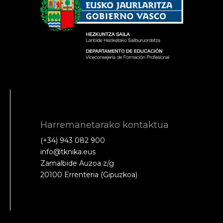
Harremanetarako kontaktua
(+34) 943 082 900
info@tknika.eus
Zamalbide Auzoa z/g
20100 Errenteria (Gipuzkoa)