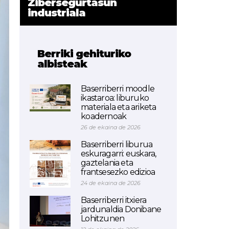
Zibersegurtasun
industriala
Berriki gehituriko
albisteak
Baserriberri moodle
ikastaroa: liburuko
materiala eta ariketa
koadernoak
26 de ekaina de 2026
Baserriberri liburua
eskuragarri: euskara,
gaztelania eta
frantsesezko edizioa
24 de ekaina de 2026
Baserriberri itxiera
jardunaldia Donibane
Lohitzunen