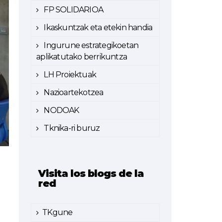
FP SOLIDARIOA
Ikaskuntzak eta etekin handia
Ingurune estrategikoetan
aplikatutako berrikuntza
LH Proiektuak
Nazioartekotzea
NODOAK
Tknika-ri buruz
Visita los blogs de la
red
TKgune