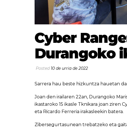
Cyber Range:
Durangoko ik
Posted
10 de urria de 2022
Sarrera hau beste hizkuntza hauetan da
Joan den irailaren 22an, Durangoko Maris
ikastaroko 15 ikasle Tknikara joan ziren 
eta Ricardo Ferreria irakasleekin batera.
Zibersegurtasunean trebatzeko eta gait