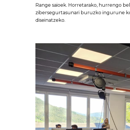
Range saioek. Horretarako, hurrengo bel
zibersegurtasunari buruzko ingurune ko
diseinatzeko.