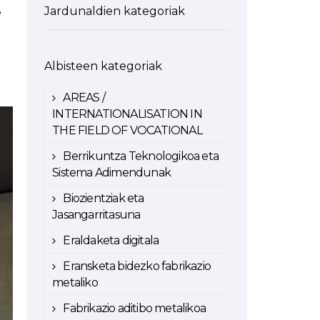
Jardunaldien kategoriak
e
Albisteen kategoriak
AREAS /
INTERNATIONALISATION IN
THE FIELD OF VOCATIONAL
Berrikuntza Teknologikoa eta
Sistema Adimendunak
Biozientziak eta
Jasangarritasuna
Eraldaketa digitala
Eransketa bidezko fabrikazio
metaliko
Fabrikazio aditibo metalikoa