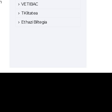
n
VETIBAC
TKlitatea
Ethazi Biltegia