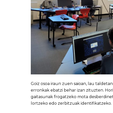
Goiz osoa iraun zuen saioan, lau taldeta
erronkak ebatzi behar izan zituzten. Hor
gaitasunak frogatzeko mota desberdine
lortzeko edo zerbitzuak identifikatzeko.