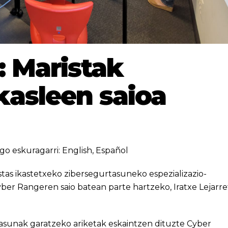
 Maristak
asleen saioa
go eskuragarri:
English
,
Español
tas ikastetxeko zibersegurtasuneko espezializazio-
Cyber Rangeren saio batean parte hartzeko, Iratxe Lejarre
asunak garatzeko ariketak eskaintzen dituzte Cyber