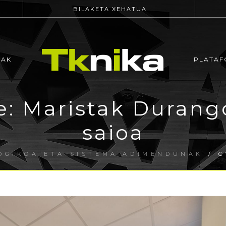
BILAKETA XEHATUA
EAK
PLATAF
: Maristak Durang
saioa
OGIKOA ETA SISTEMA ADIMENDUNAK
/ C