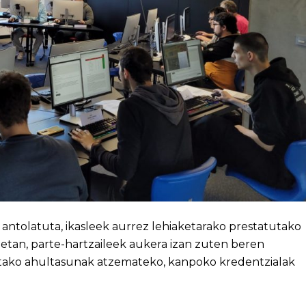
n antolatuta, ikasleek aurrez lehiaketarako prestatutako
ietan, parte-hartzaileek aukera izan zuten beren
tako ahultasunak atzemateko, kanpoko kredentzialak