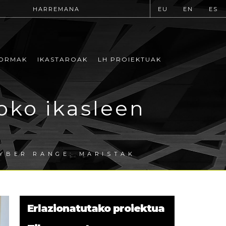
HARREMANA
EU
EN
ES
ORMAK
IKASTAROAK
LH PROIEKTUAK
oko ikasleen
YBER RANGE: MARISTAK
Erlazionatutako proiektua