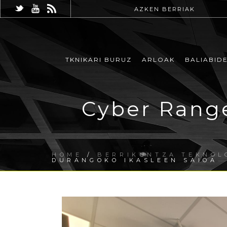
AZKEN BERRIAK
TKNIKARI BURUZ
ARLOAK
BALIABID
Cyber Range
HOME
/
BERRIKUNTZA TEKNOL
DURANGOKO IKASLEEN SAIOA