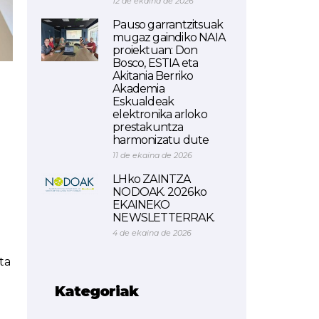
12 de ekaina de 2026
Pauso garrantzitsuak
mugaz gaindiko NAIA
proiektuan: Don
Bosco, ESTIA eta
Akitania Berriko
Akademia
Eskualdeak
elektronika arloko
prestakuntza
harmonizatu dute
11 de ekaina de 2026
LHko ZAINTZA
NODOAK. 2026ko
EKAINEKO
NEWSLETTERRAK.
4 de ekaina de 2026
ta
Kategoriak