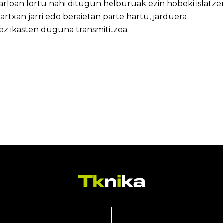
arloan lortu nahi ditugun helburuak ezin hobeki islatze
artxan jarri edo beraietan parte hartu, jarduera
nez ikasten duguna transmititzea.