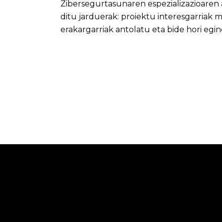
Zibersegurtasunaren espezializazioaren 
ditu jarduerak: proiektu interesgarriak m
erakargarriak antolatu eta bide hori egi