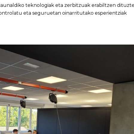
aunaldiko teknologiak eta zerbitzuak erabiltzen dituzt
ntrolatu eta seguruetan oinarritutako esperientziak