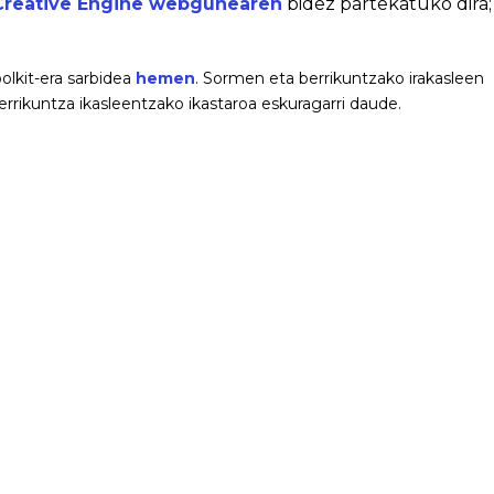
Creative Engine webgunearen
bidez partekatuko dira;
olkit-era sarbidea
hemen
. Sormen eta berrikuntzako irakasleen
rikuntza ikasleentzako ikastaroa eskuragarri daude.