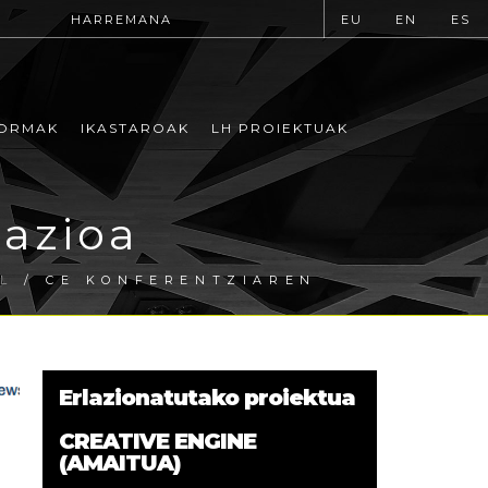
HARREMANA
EU
EN
ES
ORMAK
IKASTAROAK
LH PROIEKTUAK
bazioa
L
/ CE KONFERENTZIAREN
Erlazionatutako proiektua
CREATIVE ENGINE
(AMAITUA)