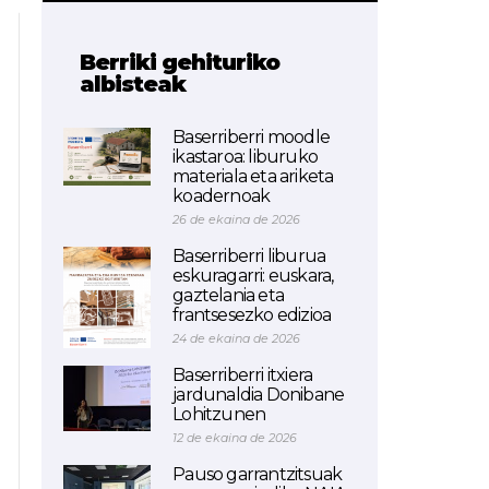
Berriki gehituriko
albisteak
Baserriberri moodle
ikastaroa: liburuko
materiala eta ariketa
koadernoak
26 de ekaina de 2026
Baserriberri liburua
eskuragarri: euskara,
gaztelania eta
frantsesezko edizioa
24 de ekaina de 2026
Baserriberri itxiera
jardunaldia Donibane
Lohitzunen
12 de ekaina de 2026
Pauso garrantzitsuak