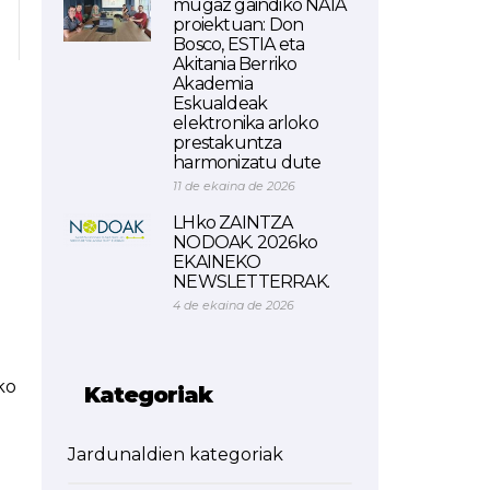
mugaz gaindiko NAIA
proiektuan: Don
Bosco, ESTIA eta
Akitania Berriko
Akademia
Eskualdeak
elektronika arloko
prestakuntza
harmonizatu dute
11 de ekaina de 2026
LHko ZAINTZA
NODOAK. 2026ko
EKAINEKO
NEWSLETTERRAK.
4 de ekaina de 2026
ko
Kategoriak
Jardunaldien kategoriak