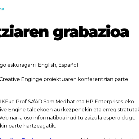
ziaren grabazioa
go eskuragarri:
English
,
Español
 Creative Enginge proiektuaren konferentzian parte
n IKEko Prof SA’AD Sam Medhat eta HP Enterprises-eko
ative Engine taldekoen aurkezpenekin eta erregistratuta
Webinar-a oso informatiboa iruditu zaizula espero dugu
in parte hartzeagatik.