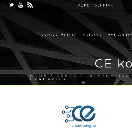
AZKEN BERRIAK
TKNIKARI BURUZ
ARLOAK
BALIABID
CE ko
HOME
/
AREAS / INTERNATION
GRABAZIOA