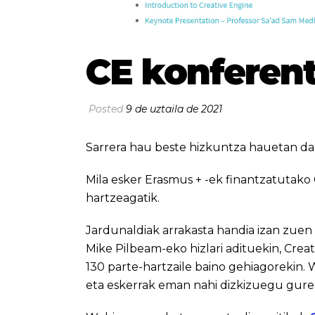
CE konferent
Posted
9 de uztaila de 2021
Sarrera hau beste hizkuntza hauetan da
Mila esker Erasmus + -ek finantzatutako
hartzeagatik.
Jardunaldiak arrakasta handia izan zue
Mike Pilbeam-eko hizlari adituekin, Cre
130 parte-hartzaile baino gehiagorekin. 
eta eskerrak eman nahi dizkizuegu gurek