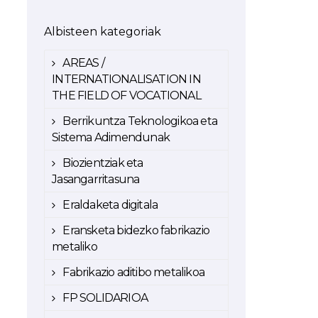
Albisteen kategoriak
AREAS /
INTERNATIONALISATION IN
THE FIELD OF VOCATIONAL
Berrikuntza Teknologikoa eta
Sistema Adimendunak
Biozientziak eta
Jasangarritasuna
Eraldaketa digitala
Eransketa bidezko fabrikazio
metaliko
Fabrikazio aditibo metalikoa
FP SOLIDARIOA