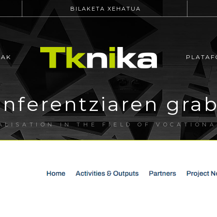
BILAKETA XEHATUA
EAK
PLATAF
nferentziaren gra
ALISATION IN THE FIELD OF VOCATIONA