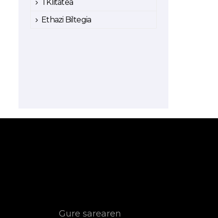
TKlitatea
Ethazi Biltegia
Gure sarearen