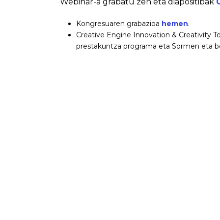
Webinar-a grabatu zen eta diapositibak
Kongresuaren grabazioa
hemen
.
Creative Engine Innovation & Creativity To
prestakuntza programa eta Sormen eta ber