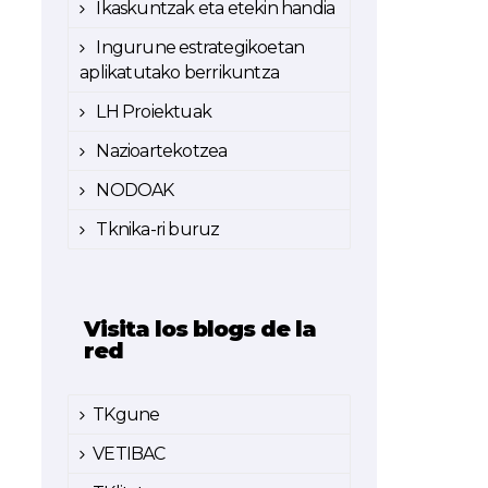
Ikaskuntzak eta etekin handia
Ingurune estrategikoetan
aplikatutako berrikuntza
LH Proiektuak
Nazioartekotzea
NODOAK
Tknika-ri buruz
Visita los blogs de la
red
TKgune
VETIBAC