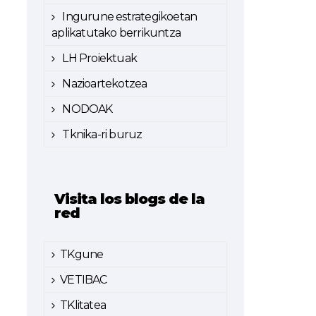
Ingurune estrategikoetan
aplikatutako berrikuntza
LH Proiektuak
Nazioartekotzea
NODOAK
Tknika-ri buruz
Visita los blogs de la
red
TKgune
VETIBAC
TKlitatea