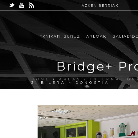
AZKEN BERRIAK
TKNIKARI BURUZ
ARLOAK
BALIABID
Bridge+ Pro
HOME
/
AREAS / INTERNATION
2. BILERA – DONOSTIA