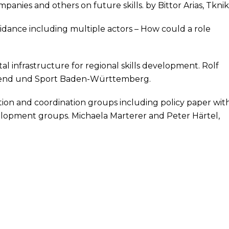
panies and others on future skills. by Bittor Arias, Tkni
guidance including multiple actors – How could a role
ital infrastructure for regional skills development. Rolf
ugend und Sport Baden-Württemberg.
ion and coordination groups including policy paper wit
elopment groups. Michaela Marterer and Peter Härtel,