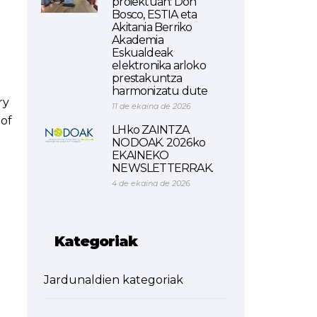
proiektuan: Don
Bosco, ESTIA eta
Akitania Berriko
Akademia
Eskualdeak
elektronika arloko
prestakuntza
harmonizatu dute
ry
11 de ekaina de 2026
 of
LHko ZAINTZA
NODOAK. 2026ko
EKAINEKO
NEWSLETTERRAK.
4 de ekaina de 2026
Kategoriak
Jardunaldien kategoriak