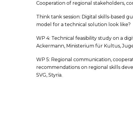
Cooperation of regional stakeholders, com
Think tank session: Digital skills-based 
model for a technical solution look like?
WP 4: Technical feasibility study on a dig
Ackermann, Ministerium für Kultus, J
WP 5: Regional communication, cooperat
recommendations on regional skills dev
SVG, Styria.