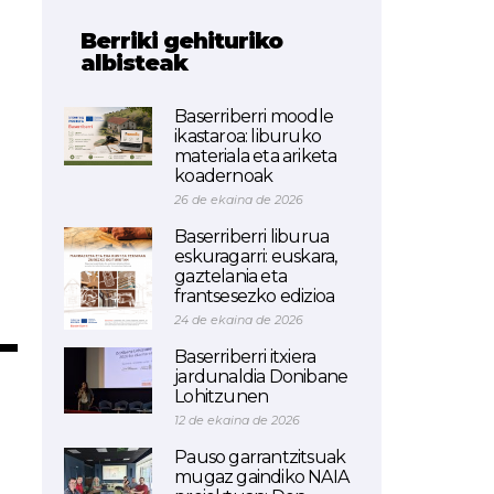
Berriki gehituriko
albisteak
Baserriberri moodle
ikastaroa: liburuko
materiala eta ariketa
koadernoak
26 de ekaina de 2026
Baserriberri liburua
eskuragarri: euskara,
gaztelania eta
frantsesezko edizioa
–
24 de ekaina de 2026
Baserriberri itxiera
jardunaldia Donibane
Lohitzunen
12 de ekaina de 2026
Pauso garrantzitsuak
mugaz gaindiko NAIA