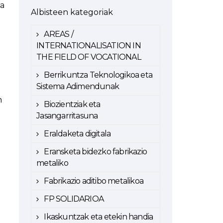
ka
Albisteen kategoriak
AREAS /
INTERNATIONALISATION IN
THE FIELD OF VOCATIONAL
Berrikuntza Teknologikoa eta
Sistema Adimendunak
h
Biozientziak eta
Jasangarritasuna
Eraldaketa digitala
Eransketa bidezko fabrikazio
metaliko
Fabrikazio aditibo metalikoa
FP SOLIDARIOA
Ikaskuntzak eta etekin handia