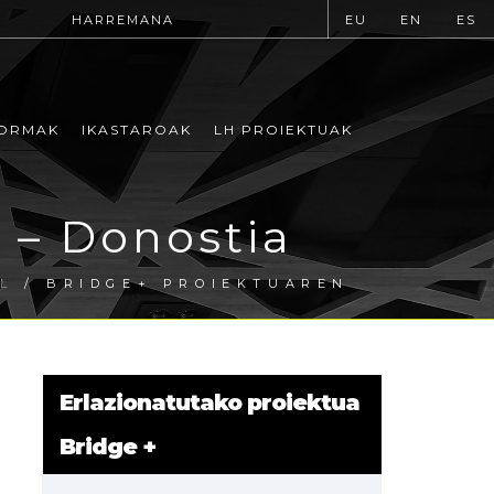
HARREMANA
EU
EN
ES
ORMAK
IKASTAROAK
LH PROIEKTUAK
a – Donostia
L
/ BRIDGE+ PROIEKTUAREN
Erlazionatutako proiektua
Bridge +