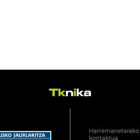
Harremanetarako
kontaktua