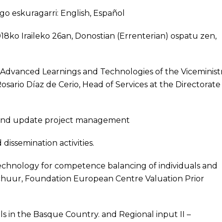
go eskuragarri:
English
,
Español
18ko Iraileko 26an, Donostian (Errenterian) ospatu zen,
 Advanced Learnings and Technologies of the Viceminist
ario Díaz de Cerio, Head of Services at the Directorate
es and update project management
ssemination activities.
chnology for competence balancing of individuals and
chuur, Foundation European Centre Valuation Prior
lls in the Basque Country. and Regional input II –