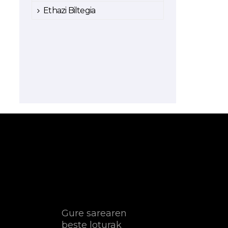
Ethazi Biltegia
Gure sarearen
beste loturak