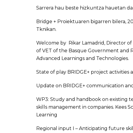
Sarrera hau beste hizkuntza hauetan da
Bridge + Proiektuaren bigarren bilera, 20
Tknikan.
Welcome by Rikar Lamadrid, Director of
of VET of the Basque Government and Ros
Advanced Learnings and Technologies.
State of play BRIDGE+ project activiti
Update on BRIDGE+ communication and di
WP3: Study and handbook on existing te
skills management in companies. Kees S
Learning
Regional input I – Anticipating future ski