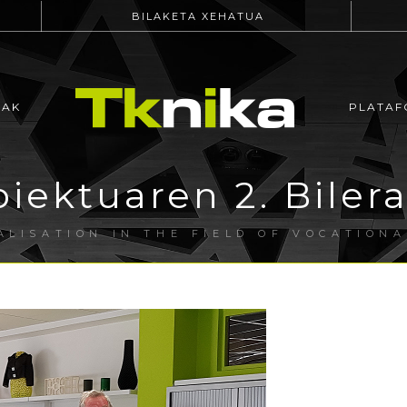
BILAKETA XEHATUA
EAK
PLATAF
iektuaren 2. Biler
ALISATION IN THE FIELD OF VOCATIONA