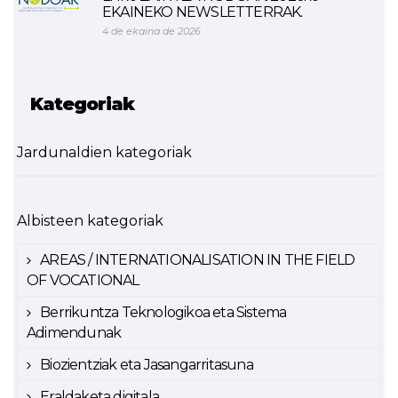
EKAINEKO NEWSLETTERRAK.
4 de ekaina de 2026
Kategoriak
Jardunaldien kategoriak
Albisteen kategoriak
AREAS / INTERNATIONALISATION IN THE FIELD
OF VOCATIONAL
Berrikuntza Teknologikoa eta Sistema
Adimendunak
Biozientziak eta Jasangarritasuna
Eraldaketa digitala