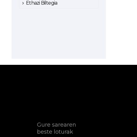
Ethazi Biltegia
Gure sarearen
beste loturak