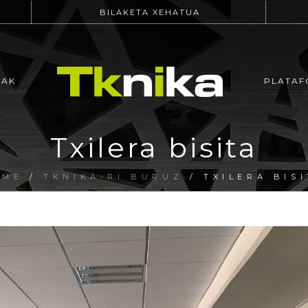
BILAKETA XEHATUA
EAK
PLATAF
Txilera bisita
OME
/
TKNIKA-RI BURUZ
/ TXILERA BIS