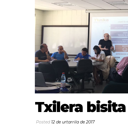
Txilera bisita
Posted
12 de urtarrila de 2017