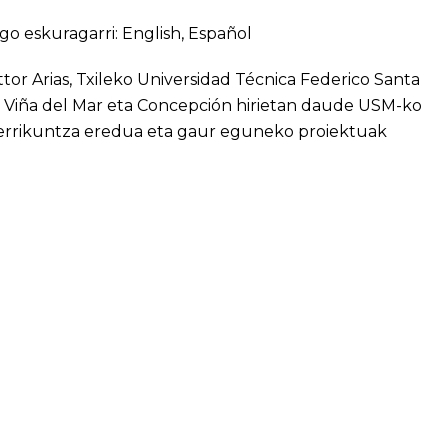
go eskuragarri:
English
,
Español
ttor Arias, Txileko Universidad Técnica Federico Santa
, Viña del Mar eta Concepción hirietan daude USM-ko
 berrikuntza eredua eta gaur eguneko proiektuak