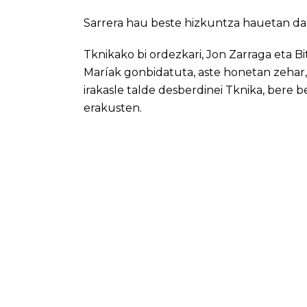
Sarrera hau beste hizkuntza hauetan da
Tknikako bi ordezkari, Jon Zarraga eta Bi
Maríak gonbidatuta, aste honetan zehar
irakasle talde desberdinei Tknika, bere
erakusten.