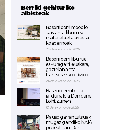
Berriki gehituriko
albisteak
Baserriberri moodle
ikastaroa: liburuko
materiala eta ariketa
koadernoak
26 de ekaina de 2026
Baserriberri liburua
eskuragarri: euskara,
gaztelania eta
frantsesezko edizioa
24 de ekaina de 2026
Baserriberri itxiera
jardunaldia Donibane
Lohitzunen
12 de ekaina de 2026
Pauso garrantzitsuak
mugaz gaindiko NAIA
proiektuan: Don