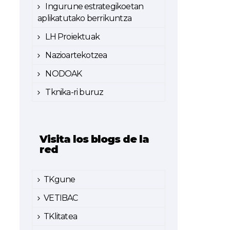
Ingurune estrategikoetan
aplikatutako berrikuntza
LH Proiektuak
Nazioartekotzea
NODOAK
Tknika-ri buruz
Visita los blogs de la
red
TKgune
VETIBAC
TKlitatea