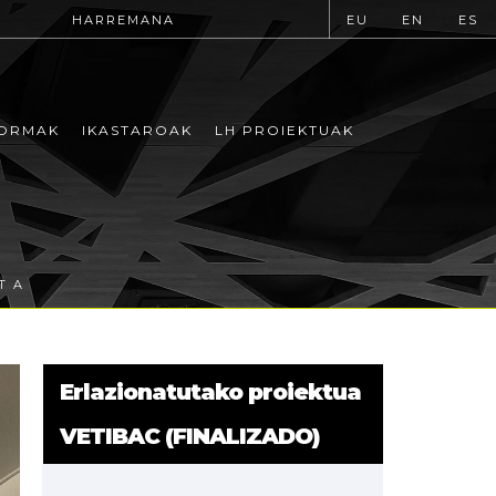
HARREMANA
EU
EN
ES
ORMAK
IKASTAROAK
LH PROIEKTUAK
ITA
Erlazionatutako proiektua
VETIBAC (FINALIZADO)