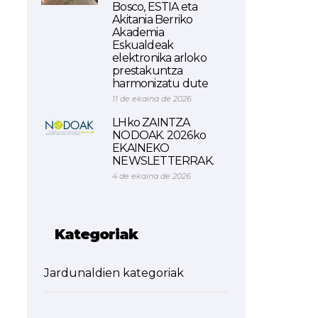
Bosco, ESTIA eta
Akitania Berriko
Akademia
Eskualdeak
elektronika arloko
prestakuntza
harmonizatu dute
11 de ekaina de 2026
LHko ZAINTZA
NODOAK. 2026ko
EKAINEKO
NEWSLETTERRAK.
4 de ekaina de 2026
Kategoriak
Jardunaldien kategoriak