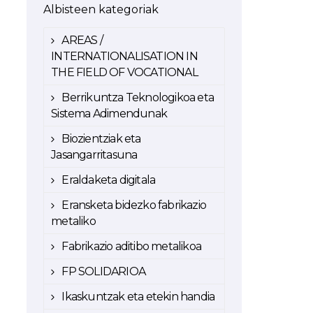
Albisteen kategoriak
AREAS /
INTERNATIONALISATION IN
THE FIELD OF VOCATIONAL
Berrikuntza Teknologikoa eta
Sistema Adimendunak
Biozientziak eta
Jasangarritasuna
Eraldaketa digitala
Eransketa bidezko fabrikazio
metaliko
Fabrikazio aditibo metalikoa
FP SOLIDARIOA
Ikaskuntzak eta etekin handia