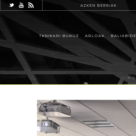
AZKEN BERRIAK
TKNIKARI BURUZ
ARLOAK
BALIABID
H