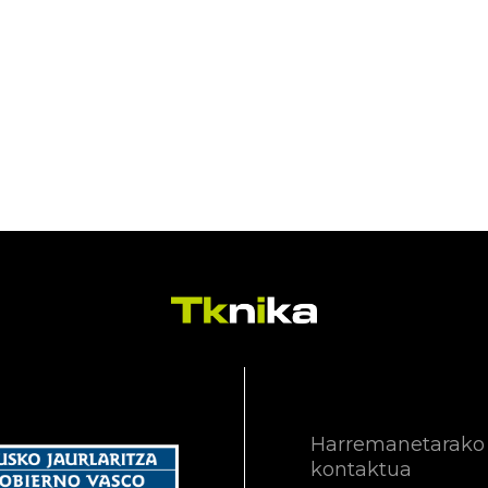
Harremanetarako
kontaktua