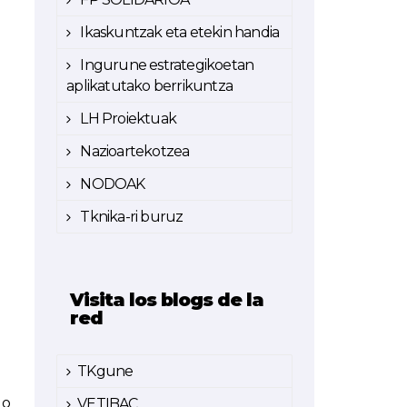
Ikaskuntzak eta etekin handia
Ingurune estrategikoetan
aplikatutako berrikuntza
LH Proiektuak
Nazioartekotzea
o
NODOAK
Tknika-ri buruz
Visita los blogs de la
red
TKgune
go
VETIBAC