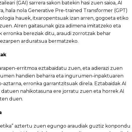
ileari (GAI) sarrera sakon batekin hasi zuen saioa, AI
ra, hala nola Generative Pre-trained Transformer (GPT)
logia hauek, itxaropentsuak izan arren, gogoeta etiko
en. AIren gaitasunak giza adimena imitatzeko eta
k erronka bereziak ditu, araudi zorrotzak behar
a ezarpen arduratsua bermatzeko.
kak
apen-erritmoa eztabaidatu zuen, eta adierazi zuen
olumen handien beharra eta ingurumen-inpaktuaren
-aztarna, erronka garrantzitsuak direla. Eztabaidak AI
datuen nahikotasuna ere jorratu zuen eta horrek AI
iten duen.
a
o-etika” aztertu zuen egungo araudiak guztiz konpondu