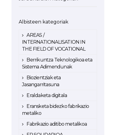
Albisteen kategoriak
AREAS /
INTERNATIONALISATION IN
THE FIELD OF VOCATIONAL
Berrikuntza Teknologikoa eta
Sistema Adimendunak
Biozientziak eta
Jasangarritasuna
Eraldaketa digitala
Eransketa bidezko fabrikazio
metaliko
Fabrikazio aditibo metalikoa
FP SOLIDARIOA