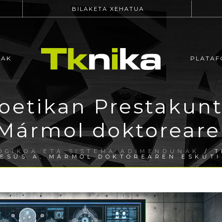
BILAKETA XEHATUA
EAK
PLATAF
oetikan Prestakunt
 Mármol doktoreare
OGIKOA ETA SISTEMA ADIMENDUNAK
/ T
ESÚS A. MÁRMOL DOKTOREAREN ESKUTI