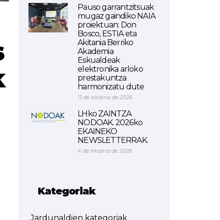
Pauso garrantzitsuak
mugaz gaindiko NAIA
proiektuan: Don
Bosco, ESTIA eta
s
Akitania Berriko
Akademia
Eskualdeak
k
elektronika arloko
prestakuntza
harmonizatu dute
11 de ekaina de 2026
LHko ZAINTZA
NODOAK. 2026ko
EKAINEKO
NEWSLETTERRAK.
4 de ekaina de 2026
Kategoriak
Jardunaldien kategoriak