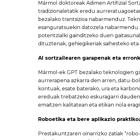
Mármol doktoreak Adimen Artifizial Sortza
tradizionaletatik eredu aurreratuagoeta
bezalako trantsizioa nabarmenduz. Tekno
esanguratsuekin datozela nabarmendu zu
potentzialki gainditzeko duen gaitasuna
dituztenak, gehiegikeriak saihesteko et
AI sortzailearen garapenak eta erron
Mármol-ek GPT bezalako teknologien gar
aurrerapena azkarra den arren, datu-b
kontuak, esate baterako, ura eta karbono
ereduak trebatzeko eskuragarri dauden 
emaitzen kalitatean eta etikan nola erag
Roboetika eta bere aplikazio praktiko
Prestakuntzaren oinarrizko zatiak “rob