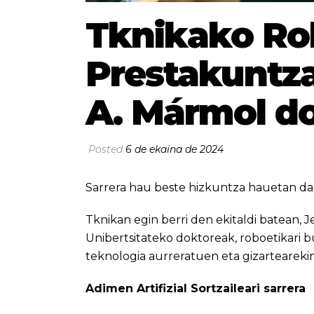
Tknikako Ro
Prestakuntza
A. Mármol do
Posted
6 de ekaina de 2024
Sarrera hau beste hizkuntza hauetan da
Tknikan egin berri den ekitaldi batean,
Unibertsitateko doktoreak, roboetikari 
teknologia aurreratuen eta gizartearekin
Adimen Artifizial Sortzaileari sarrera