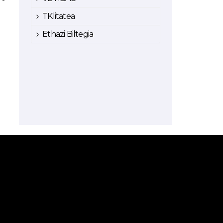
TKlitatea
Ethazi Biltegia