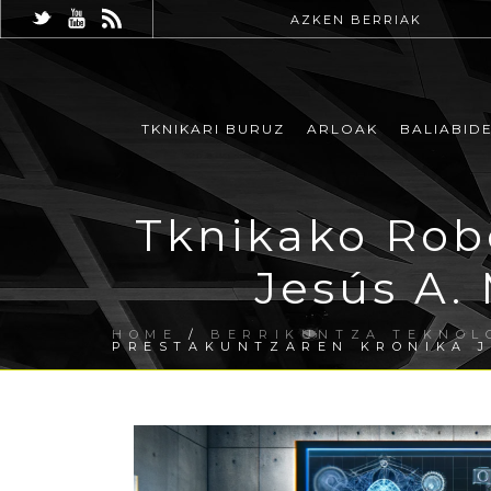
AZKEN BERRIAK
TKNIKARI BURUZ
ARLOAK
BALIABID
Tknikako Rob
Jesús A.
HOME
/
BERRIKUNTZA TEKNOL
PRESTAKUNTZAREN KRONIKA J