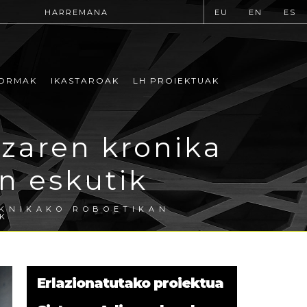
HARREMANA
EU
EN
ES
ORMAK
IKASTAROAK
LH PROIEKTUAK
zaren kronika
n eskutik
KNIKAKO ROBOETIKAN
K
Erlazionatutako proiektua