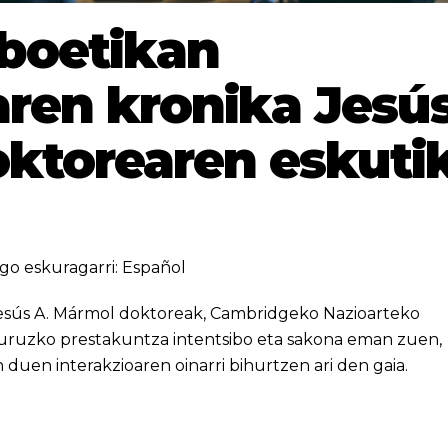
boetikan
ren kronika Jesú
ktorearen eskuti
go eskuragarri:
Español
 Jesús A. Mármol doktoreak, Cambridgeko Nazioarteko
buruzko prestakuntza intentsibo eta sakona eman zuen,
 duen interakzioaren oinarri bihurtzen ari den gaia.