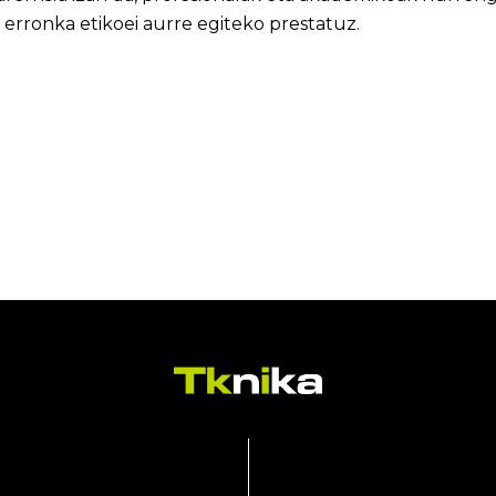
erronka etikoei aurre egiteko prestatuz.