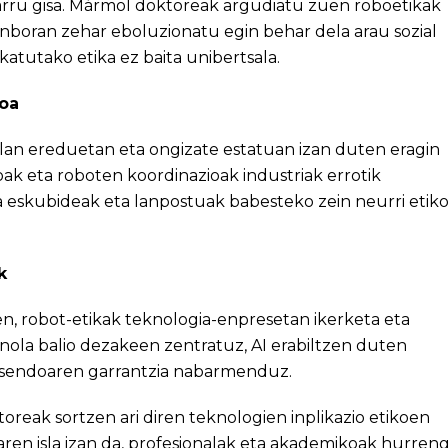
parru gisa. Mármol doktoreak argudiatu zuen roboetikak
nboran zehar eboluzionatu egin behar dela arau sozial
ikatutako etika ez baita unibertsala.
koa
lan ereduetan eta ongizate estatuan izan duten eragin
ak eta roboten koordinazioak industriak errotik
 eskubideak eta lanpostuak babesteko zein neurri etik
k
en, robot-etikak teknologia-enpresetan ikerketa eta
nola balio dezakeen zentratuz, AI erabiltzen duten
 sendoaren garrantzia nabarmenduz.
eak sortzen ari diren teknologien inplikazio etikoen
en isla izan da, profesionalak eta akademikoak hurren