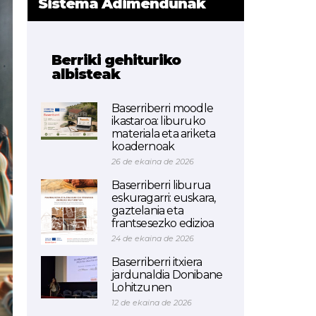
Sistema Adimendunak
Berriki gehituriko
albisteak
Baserriberri moodle
ikastaroa: liburuko
materiala eta ariketa
koadernoak
26 de ekaina de 2026
Baserriberri liburua
eskuragarri: euskara,
gaztelania eta
frantsesezko edizioa
24 de ekaina de 2026
Baserriberri itxiera
jardunaldia Donibane
Lohitzunen
12 de ekaina de 2026