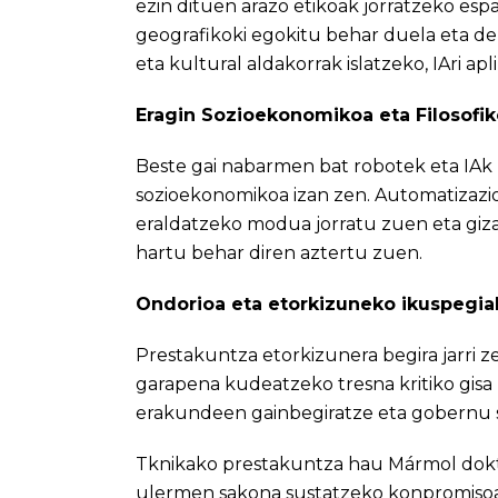
ezin dituen arazo etikoak jorratzeko es
geografikoki egokitu behar duela eta de
eta kultural aldakorrak islatzeko, IAri apl
Eragin Sozioekonomikoa eta Filosofi
Beste gai nabarmen bat robotek eta IAk 
sozioekonomikoa izan zen. Automatizazio
eraldatzeko modua jorratu zuen eta giza
hartu behar diren aztertu zuen.
Ondorioa eta etorkizuneko ikuspegia
Prestakuntza etorkizunera begira jarri z
garapena kudeatzeko tresna kritiko gisa 
erakundeen gainbegiratze eta gobernu
Tknikako prestakuntza hau Mármol doktor
ulermen sakona sustatzeko konpromisoar